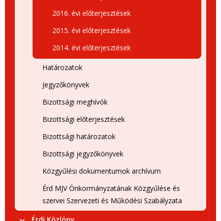
2016. évi előterjesztések
2015. évi előterjesztések
2014. évi előterjesztések
Határozatok
Jegyzőkönyvek
Bizottsági meghívók
Bizottsági előterjesztések
Bizottsági határozatok
Bizottsági jegyzőkönyvek
Közgyűlési dokumentumok archívum
Érd MJV Önkormányzatának Közgyűlése és
szervei Szervezeti és Működési Szabályzata
Érdi Közlöny