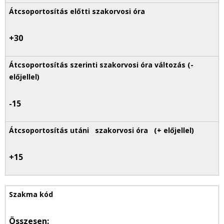
+30
-15
+15
Összesen: