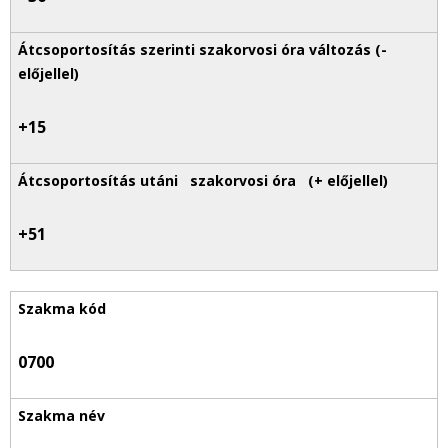
+15
+51
0700