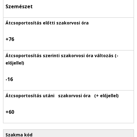
Szemészet
+76
-16
+60