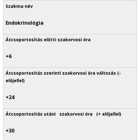
Endokrinológia
+6
+24
+30