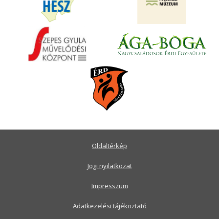
Oldaltérkép
Jogi nyilatkozat
Impresszum
Adatkezelési tájékoztató