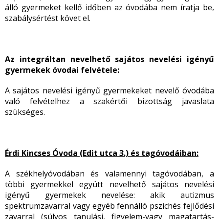
álló gyermeket kellő időben az óvodába nem íratja be,
szabálysértést követ el.
Az integráltan nevelhető sajátos nevelési igényű
gyermekek óvodai felvétele:
A sajátos nevelési igényű gyermekeket nevelő óvodába
való felvételhez a szakértői bizottság javaslata
szükséges.
Érdi Kincses Óvoda (Edit utca 3.) és tagóvodáiban:
A székhelyóvodában és valamennyi tagóvodában, a
többi gyermekkel együtt nevelhető sajátos nevelési
igényű gyermekek nevelése: akik autizmus
spektrumzavarral vagy egyéb fennálló pszichés fejlődési
zavarral (súlyos tanulási, figyelem-vagy magatartás-