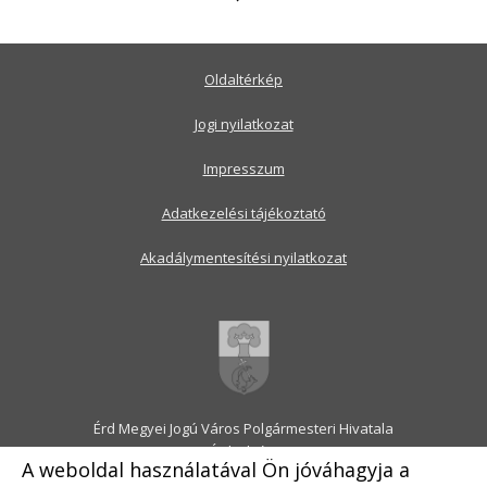
Oldaltérkép
Jogi nyilatkozat
Impresszum
Adatkezelési tájékoztató
Akadálymentesítési nyilatkozat
Érd Megyei Jogú Város Polgármesteri Hivatala
2030 Érd, Alsó utca 1.
A weboldal használatával Ön jóváhagyja a
Levélcím: 2031 Érd, Pf.: 31