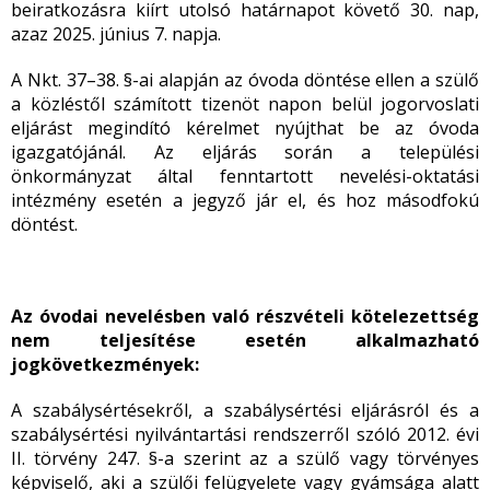
beiratkozásra kiírt utolsó határnapot követő 30. nap,
azaz 2025. június 7. napja.
A Nkt. 37–38. §-ai alapján az óvoda döntése ellen a szülő
a közléstől számított tizenöt napon belül jogorvoslati
eljárást megindító kérelmet nyújthat be az óvoda
igazgatójánál. Az eljárás során a települési
önkormányzat által fenntartott nevelési-oktatási
intézmény esetén a jegyző jár el, és hoz másodfokú
döntést.
Az óvodai nevelésben való részvételi kötelezettség
nem teljesítése esetén alkalmazható
jogkövetkezmények:
A szabálysértésekről, a szabálysértési eljárásról és a
szabálysértési nyilvántartási rendszerről szóló 2012. évi
II. törvény 247. §-a szerint az a szülő vagy törvényes
képviselő, aki a szülői felügyelete vagy gyámsága alatt