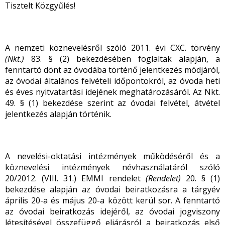
Tisztelt Közgyűlés!
A nemzeti köznevelésről szóló 2011. évi CXC. törvény
(Nkt.)
83. § (2) bekezdésében foglaltak alapján, a
fenntartó dönt az óvodába történő jelentkezés módjáról,
az óvodai általános felvételi időpontokról, az óvoda heti
és éves nyitvatartási idejének meghatározásáról. Az Nkt.
49. § (1) bekezdése szerint az óvodai felvétel, átvétel
jelentkezés alapján történik.
A nevelési-oktatási intézmények működéséről és a
köznevelési intézmények névhasználatáról szóló
20/2012. (VIII. 31.) EMMI rendelet
(Rendelet)
20. § (1)
bekezdése alapján az óvodai beiratkozásra a tárgyév
április 20-a és május 20-a között kerül sor. A fenntartó
az óvodai beiratkozás idejéről, az óvodai jogviszony
létesítésével összefüggő eljárásról a beiratkozás első