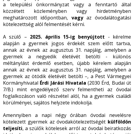
a települési önkormányzat vagy a fenntartó által
közzétett közleményben vagy hirdetményben
meghatározott időpontban,
vagy
az óvodalátogatási
kötelezettség alól felmentését kérni.
A szülő –
2025. április 15-ig benyújtott
- kérelme
alapján a gyermek jogos érdekét szem előtt tartva,
annak az évnek az augusztus 31. napjáig, amelyben a
gyermek a negyedik életévét betölti - különös
méltánylást érdemlő esetben, újabb kérelem alapján
annak az évnek az augusztus 31. napjáig, amelyben a
gyermek az ötödik életévét betölti –, a Pest Vármegyei
Kormányhivatal
Érdi Járási Hivatala
(2030 Érd, Budai út
7/B.) mint engedélyező szerv felmentheti az óvodai
foglalkozáson való részvétel alól, ha a gyermek családi
körülményei, sajátos helyzete indokolja.
Amennyiben a napi négy órában óvodai nevelésre
kötelezett gyermek az óvodakötelezettségét
külföldön
teljesíti
, a szülők kötelesek arról az óvodai beiratkozás