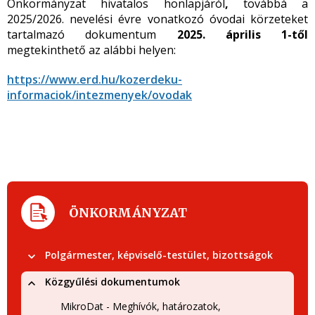
Önkormányzat hivatalos honlapjáról
,
továbbá
a
2025/2026.
nevelési évre vonatkozó óvodai körzeteket
tartalmazó
dokumentum
2025. április 1-től
megtekinthető az alábbi helyen:
https://www.erd.hu/kozerdeku-
informaciok/intezmenyek/ovodak
ÖNKORMÁNYZAT
Polgármester, képviselő-testület, bizottságok
Közgyűlési dokumentumok
MikroDat - Meghívók, határozatok,