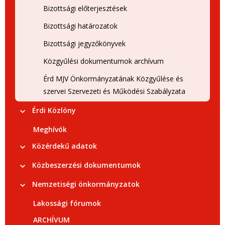
Bizottsági előterjesztések
Bizottsági határozatok
Bizottsági jegyzőkönyvek
Közgyűlési dokumentumok archívum
Érd MJV Önkormányzatának Közgyűlése és
szervei Szervezeti és Működési Szabályzata
Érdi Közlöny
Meghívók
Közérdekű adatok
Közbeszerzési dokumentumok
Nemzetiségi önkormányzatok
Lakossági fórumok
ARCHÍVUM