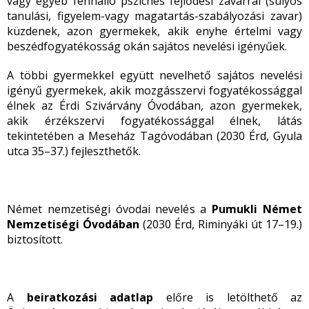
vagy egyéb fennálló pszichés fejlődési zavarral (súlyos
tanulási, figyelem-vagy magatartás-szabályozási zavar)
küzdenek, azon gyermekek, akik enyhe értelmi vagy
beszédfogyatékosság okán sajátos nevelési igényűek.
A többi gyermekkel együtt nevelhető sajátos nevelési
igényű gyermekek, akik mozgásszervi fogyatékossággal
élnek az Érdi Szivárvány Óvodában, azon gyermekek,
akik érzékszervi fogyatékossággal élnek, látás
tekintetében a Meseház Tagóvodában (2030 Érd, Gyula
utca 35–37.) fejleszthetők.
Német nemzetiségi óvodai nevelés a
Pumukli Német
Nemzetiségi Óvodában
(2030 Érd, Riminyáki út 17–19.)
biztosított.
A
beiratkozási adatlap
előre is
letölthető az