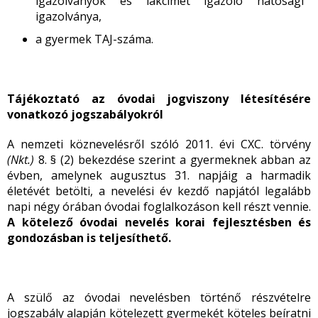
igazolványok és lakcímet igazoló hatósági
igazolványa,
a gyermek TAJ-száma.
Tájékoztató az óvodai jogviszony létesítésére
vonatkozó jogszabályokról
A nemzeti köznevelésről szóló 2011. évi CXC. törvény
(Nkt.)
8. § (2) bekezdése szerint a gyermeknek abban az
évben, amelynek augusztus 31. napjáig a harmadik
életévét betölti, a nevelési év kezdő napjától legalább
napi négy órában óvodai foglalkozáson kell részt vennie.
A kötelező óvodai nevelés korai fejlesztésben és
gondozásban is teljesíthető.
A szülő az óvodai nevelésben történő részvételre
jogszabály alapján kötelezett gyermekét köteles beíratni