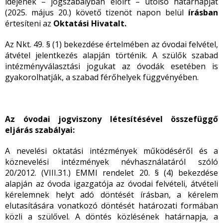
idejének – jogszabályban előírt – utolsó határnapját
(2025. május 20.) követő tizenöt napon belül
írásban
értesíteni az
Oktatási Hivatalt.
Az Nkt. 49. § (1) bekezdése értelmében az óvodai felvétel,
átvétel jelentkezés alapján történik. A szülők szabad
intézményválasztási jogukat az óvodák esetében is
gyakorolhatják, a szabad férőhelyek függvényében.
Az óvodai jogviszony létesítésével összefüggő
eljárás szabályai:
A nevelési oktatási intézmények működéséről és a
köznevelési intézmények névhasználatáról szóló
20/2012. (VIII.31.) EMMI rendelet 20. § (4) bekezdése
alapján az óvoda igazgatója az óvodai felvételi, átvételi
kérelemnek helyt adó döntését írásban, a kérelem
elutasítására vonatkozó döntését határozati formában
közli a szülővel. A döntés közlésének határnapja, a