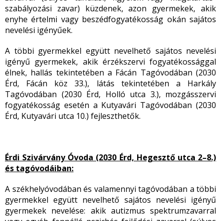
szabályozási zavar) küzdenek, azon gyermekek, akik
enyhe értelmi vagy beszédfogyatékosság okán sajátos
nevelési igényűek.
A többi gyermekkel együtt nevelhető sajátos nevelési
igényű gyermekek, akik érzékszervi fogyatékossággal
élnek, hallás tekintetében a Fácán Tagóvodában (2030
Érd, Fácán köz 33.), látás tekintetében a Harkály
Tagóvodában (2030 Érd, Holló utca 3.), mozgásszervi
fogyatékosság esetén a Kutyavári Tagóvodában (2030
Érd, Kutyavári utca 10.) fejleszthetők.
Érdi Szivárvány Óvoda (2030 Érd, Hegesztő utca 2–8.)
és tagóvodáiban:
A székhelyóvodában és valamennyi tagóvodában a többi
gyermekkel együtt nevelhető sajátos nevelési igényű
gyermekek nevelése: akik autizmus spektrumzavarral