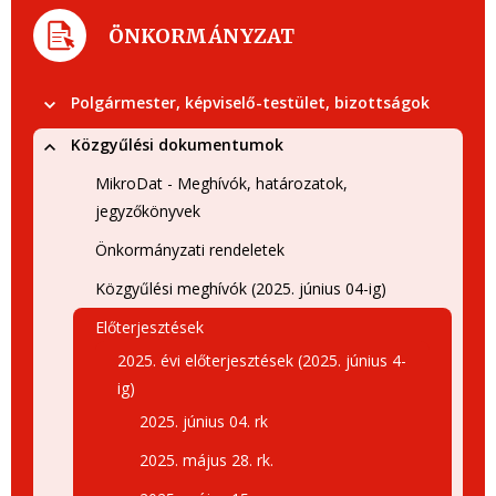
ÖNKORMÁNYZAT
Polgármester, képviselő-testület, bizottságok
Közgyűlési dokumentumok
MikroDat - Meghívók, határozatok,
jegyzőkönyvek
Önkormányzati rendeletek
Közgyűlési meghívók (2025. június 04-ig)
Előterjesztések
2025. évi előterjesztések (2025. június 4-
ig)
2025. június 04. rk
2025. május 28. rk.