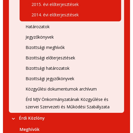
2015. évi előterjesztések
2014. évi előterjesztések
Határozatok
Jegyzőkönyvek
Bizottsági meghívók
Bizottsági előterjesztések
Bizottsági határozatok
Bizottsági jegyzőkönyvek
Közgyűlési dokumentumok archívum
Érd MJV Önkormányzatának Közgyűlése és
szervei Szervezeti és Működési Szabályzata
Érdi Közlöny
Meghívók