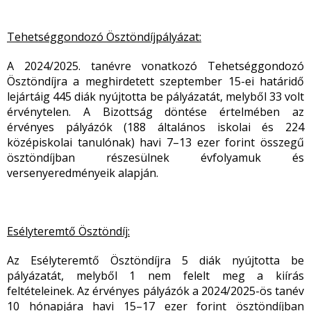
Tehetséggondozó Ösztöndíjpályázat:
A 2024/2025. tanévre vonatkozó Tehetséggondozó
Ösztöndíjra a meghirdetett szeptember 15-ei határidő
lejártáig 445 diák nyújtotta be pályázatát, melyből 33 volt
érvénytelen. A Bizottság döntése értelmében az
érvényes pályázók (188 általános iskolai és 224
középiskolai tanulónak) havi 7–13 ezer forint összegű
ösztöndíjban részesülnek évfolyamuk és
versenyeredményeik alapján.
Esélyteremtő Ösztöndíj:
Az Esélyteremtő Ösztöndíjra 5 diák nyújtotta be
pályázatát, melyből 1 nem felelt meg a kiírás
feltételeinek. Az érvényes pályázók a 2024/2025-ös tanév
10 hónapjára havi 15–17 ezer forint ösztöndíjban