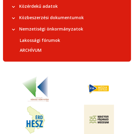
Közérdekű adatok
Közbeszerzési dokumentumok
Nemzetiségi önkormányzatok
Lakossági fórumok
ARCHÍVUM