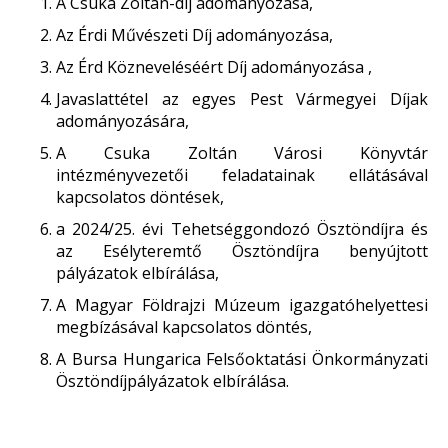
A Csuka Zoltán-díj adományozása,
Az Érdi Művészeti Díj adományozása,
Az Érd Közneveléséért Díj adományozása ,
Javaslattétel az egyes Pest Vármegyei Díjak
adományozására,
A Csuka Zoltán Városi Könyvtár
intézményvezetői feladatainak ellátásával
kapcsolatos döntések,
a 2024/25. évi Tehetséggondozó Ösztöndíjra és
az Esélyteremtő Ösztöndíjra benyújtott
pályázatok elbírálása,
A Magyar Földrajzi Múzeum igazgatóhelyettesi
megbízásával kapcsolatos döntés,
A Bursa Hungarica Felsőoktatási Önkormányzati
Ösztöndíjpályázatok elbírálása.