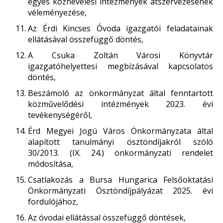
egyes köznevelési intézmények átszervezésének
véleményezése,
Az Érdi Kincses Óvoda igazgatói feladatainak
ellátásával összefüggő döntés,
A Csuka Zoltán Városi Könyvtár
igazgatóhelyettesi megbízásával kapcsolatos
döntés,
Beszámoló az önkormányzat által fenntartott
közművelődési intézmények 2023. évi
tevékenységéről,
Érd Megyei Jogú Város Önkormányzata által
alapított tanulmányi ösztöndíjakról szóló
30/2013. (IX. 24.) önkormányzati rendelet
módosítása,
Csatlakozás a Bursa Hungarica Felsőoktatási
Önkormányzati Ösztöndíjpályázat 2025. évi
fordulójához,
Az óvodai ellátással összefüggő döntések,