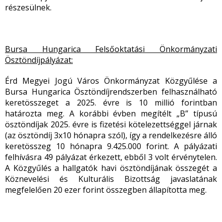
részesülnek.
Bursa Hungarica Felsőoktatási Önkormányzati
Ösztöndíjpályázat:
Érd Megyei Jogú Város Önkormányzat Közgyűlése a
Bursa Hungarica Ösztöndíjrendszerben felhasználható
keretösszeget a 2025. évre is 10 millió forintban
határozta meg. A korábbi évben megítélt „B” típusú
ösztöndíjak 2025. évre is fizetési kötelezettséggel járnak
(az ösztöndíj 3x10 hónapra szól), így a rendelkezésre álló
keretösszeg 10 hónapra 9.425.000 forint. A pályázati
felhívásra 49 pályázat érkezett, ebből 3 volt érvénytelen.
A Közgyűlés a hallgatók havi ösztöndíjának összegét a
Köznevelési és Kulturális Bizottság javaslatának
megfelelően 20 ezer forint összegben állapította meg.