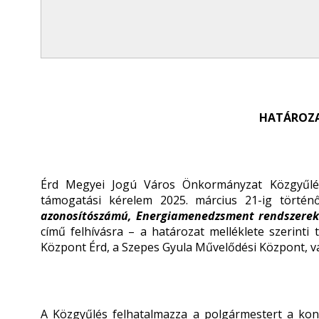
HATÁROZA
Érd Megyei Jogú Város Önkormányzat Közgyűlés
támogatási kérelem 2025. március 21-ig törté
azonosítószámú, Energiamenedzsment rendszerek 
című felhívásra – a határozat melléklete szerinti
Központ Érd, a Szepes Gyula Művelődési Központ, v
A Közgyűlés felhatalmazza a polgármestert a kon