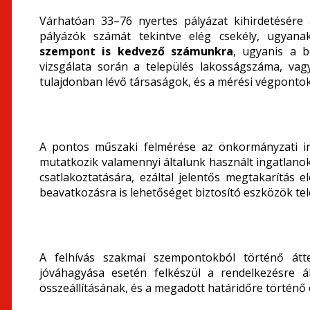
Várhatóan 33–76 nyertes pályázat kihirdetésére 
pályázók számát tekintve elég csekély, ugyan
szempont is kedvező számunkra
, ugyanis a b
vizsgálata során a település lakosságszáma, va
tulajdonban lévő társaságok, és a mérési végponto
A pontos műszaki felmérése az önkormányzati ing
mutatkozik valamennyi általunk használt ingatla
csatlakoztatására, ezáltal jelentős megtakarítás e
beavatkozásra is lehetőséget biztosító eszközök te
A felhívás szakmai szempontokból történő átt
jóváhagyása esetén felkészül a rendelkezésre 
összeállításának, és a megadott határidőre történő 