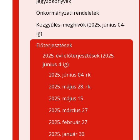
jegyzőkönyvek
Önkormányzati rendeletek
Közgyűlési meghívók (2025. június 04-
ig)
Előterjesztések
2025. évi előterjesztések (2025.
június 4-ig)
2025. június 04. rk
2025. május 28. rk.
2025. május 15
2025. március 27
2025. február 27
2025. január 30