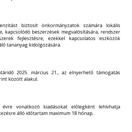
nzitást biztosít önkormányzatok számára lokális
, kapcsolódó beszerzések megvalósítására, rendszer
szerek fejlesztésre, ezekkel kapcsolatos eszközök
máló tananyag kidolgozására.
atáridő 2025. március 21., az elnyerhető támogatás
nt között alakul.
vre vonatkozó kiadásokat előlegként lehívhatja
kezésre álló időtartam maximum 18 hónap.