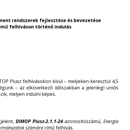
ment rendszerek fejlesztése és bevezetése
ű felhíváson történő indulás
P Plusz felhívásokon kívül – melyeken keresztül 4,5
őségünk – az elkövetkező időszakban a jelenlegi uniós
zik, melyen indulni képes.
jelent,
DIMOP Plusz-2.1.1-24
azonosítószámú,
Energia
kormányzatok számára
című felhívás.