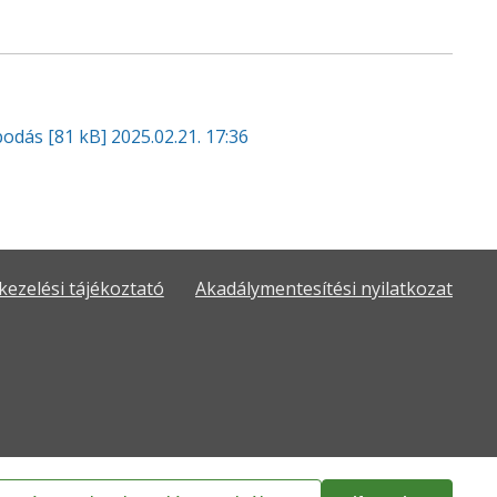
apodás
[81 kB]
2025.02.21. 17:36
kezelési tájékoztató
Akadálymentesítési nyilatkozat