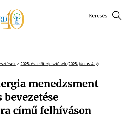
Keresés
jesztések
2025. évi előterjesztések (2025. június 4-ig)
Energia menedzsment
s bevezetése
a című felhíváson