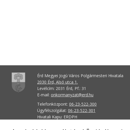
Érd Megyei Jogú Város Polgármesteri Hivatala
2030 Érd, Alsó utca 1.
Levélcím: 2031 Érd, Pf.: 31
E-mail:
onkormanyzat@erd.hu
Telefonközpont:
06-23-522-300
Ügyfélszolgálat:
06-23-522-301
Hivatali Kapu: ERDPH
KRID szám: 707189964