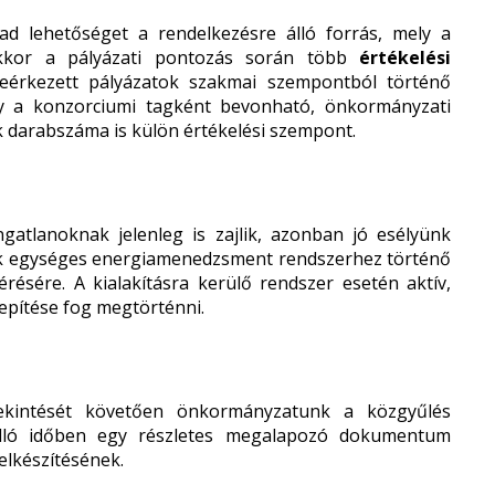
ad lehetőséget a rendelkezésre álló forrás, mely a
akkor a pályázati pontozás során több
értékelési
eérkezett pályázatok szakmai szempontból történő
gy a konzorciumi tagként bevonható, önkormányzati
k darabszáma is külön értékelési szempont.
atlanoknak jelenleg is zajlik, azonban jó esélyünk
nok egységes energiamenedzsment rendszerhez történő
lérésére. A kialakításra kerülő rendszer esetén aktív,
lepítése fog megtörténni.
ekintését követően önkormányzatunk a közgyűlés
álló időben egy részletes megalapozó dokumentum
elkészítésének.