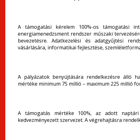
A támogatási kérelem 100%-os támogatási inte
energiamenedzsment rendszer műszaki tervezésére
bevezetésre. Adatkezelési és adatgyűjtési rend
vásárlására, informatikai fejlesztése, szemléletfor
A pályázatok benyújtására rendelkezésre álló h
mértéke minimum 75 millió – maximum 225 millió fori
A támogatás mértéke 100%, az adott naptári é
kedvezményezett szervezet. A végrehajtásra rendel