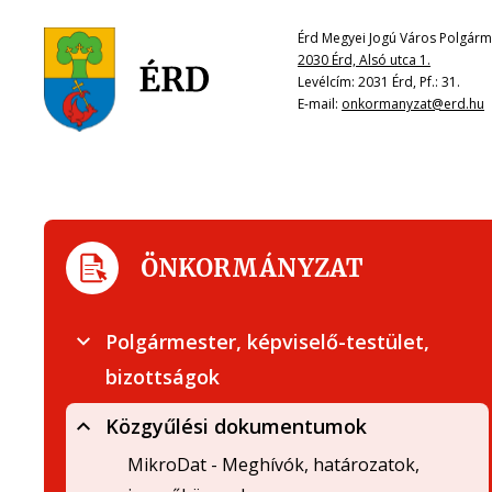
Érd Megyei Jogú Város Polgárme
2030 Érd, Alsó utca 1.
Levélcím: 2031 Érd, Pf.: 31.
E-mail:
onkormanyzat@erd.hu
ÖNKORMÁNYZAT
Polgármester, képviselő-testület,
bizottságok
Közgyűlési dokumentumok
MikroDat - Meghívók, határozatok,