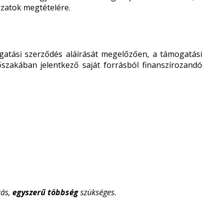
ozatok megtételére.
gatási szerződés aláírását megelőzően, a támogatási
őszakában jelentkező saját forrásból finanszírozandó
ás,
egyszerű
többség
szükséges.