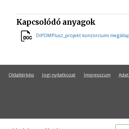
Kapcsolódó anyagok
DIPOMPlusz_projekt konzorciumi megáll
Oldaltérkép
Jogi nyilatkozat
Impresszum
Adat