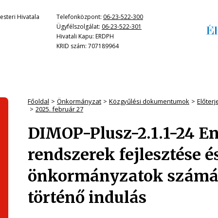
steri Hivatala
Telefonközpont:
06-23-522-300
Ügyfélszolgálat:
06-23-522-301
Hivatali Kapu: ERDPH
KRID szám: 707189964
Főoldal
Önkormányzat
Közgyűlési dokumentumok
Előter
2025. február 27
DIMOP-Plusz-2.1.1-24 
rendszerek fejlesztése é
önkormányzatok számár
történő indulás