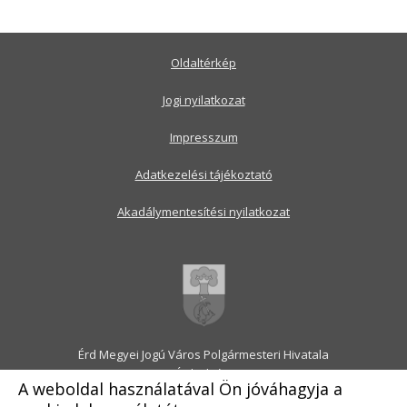
Oldaltérkép
Jogi nyilatkozat
Impresszum
Adatkezelési tájékoztató
Akadálymentesítési nyilatkozat
Érd Megyei Jogú Város Polgármesteri Hivatala
2030 Érd, Alsó utca 1.
A weboldal használatával Ön jóváhagyja a
Levélcím: 2031 Érd, Pf.: 31