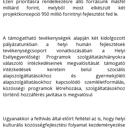
Ezen prioritásra rendelkezésre álló forrásunk másfél
milliárd forint, melyből most elkészült két
projektkoncepció 950 millió forintnyi fejlesztést fed le.
A támogatható tevékenységek alapján két kidolgozott
pályázatunkban a helyi humán fejlesztések
tevékenységcsoport vonatkozásában a Helyi
Esélyegyenlőségi Programok szolgáltatáshiányokra
válaszoló intézkedéseinek megvalósítását támogató
intézkedések keretein belül szociális
alapszolgáltatásokhoz és gyermekjóléti
alapszolgáltatásokhoz kapcsolódó szemléletformálás,
közösségi programok létrehozása, szolgáltatásokhoz
történő hozzáférés javítása is megvalósul.
Ugyanakkor a felhívás által előírt feltétel az is, hogy helyi
kulturális közösségfejlesztési folyamat kezdeményezése