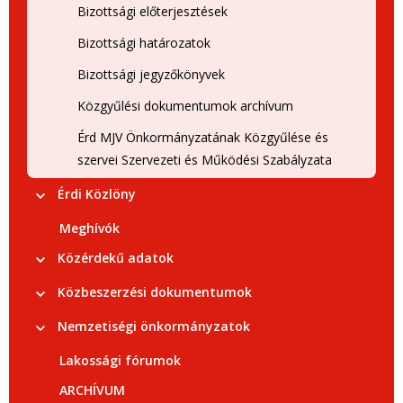
Bizottsági előterjesztések
Bizottsági határozatok
Bizottsági jegyzőkönyvek
Közgyűlési dokumentumok archívum
Érd MJV Önkormányzatának Közgyűlése és
szervei Szervezeti és Működési Szabályzata
Érdi Közlöny
Meghívók
Közérdekű adatok
Közbeszerzési dokumentumok
Nemzetiségi önkormányzatok
Lakossági fórumok
ARCHÍVUM