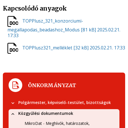
Kapcsolódó anyagok
TOPPlusz_321_konzorciumi-
megallapodas_beadashoz_Modus
[81 kB]
2025.02.21.
17:33
TOPPlusz321_melléklet
[32 kB]
2025.02.21. 17:33
ÖNKORMÁNYZAT
Polgármester, képviselő-testület, bizottságok
Közgyűlési dokumentumok
MikroDat - Meghívók, határozatok,