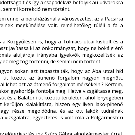
adottságait és így a csapadékvíz befolyik au udvarokra
n, semmi korrekció nem történt.
lem ennél a beruházásnál a városvezetés, az a Pacsirta
einek megkímélése volt, remélhetőleg túléli a fa a
a Közgyűlésen is, hogy a Tolmács utcai kisbolt és a
szt javítassa ki az önkormányzat, hogy ne bokáig érő
lomás aluljárója irányába igyekvők megközelítsék az
 ez meg fog történni, de semmi nem történt.
gyon sokan azt tapasztalták, hogy az Aba utcai híd
ni út között az átmenő forgalom nagyon megnőtt.
al lehet azt az átmenő forgalmat mérsékelni? Kértem,
kör gyakorlója fontolja meg, illetve vizsgáltassa meg,
sút és a Balatoni út közötti területen, ahol lényegében
 kerüljön kialakításra, hiszen egy ilyen lakó-pihenő
 nagy része megoldódna, és az ott lakók tudnának
 vizsgálatra, egyeztetés is volt róla a Polgármesteri
.
y előterjesztésünk Szűcs Gábor alpolgármester úrral,