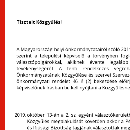
Tisztelt Közgyűlés!
A Magyarország helyi önkormányzatairól szóló 2011.
szerint a települési képviselő a törvényben fog
választópolgárokkal, akiknek évente legalább
tevékenységéről. A fenti rendelkezés végr
Önkormányzatának Közgyűlése és szervei Szervezet
önkormányzati rendelet 46. § (2) bekezdése előír
képviselőnek írásban be kell nyújtani a Közgyűlésnek
október 13-án a 2. sz. egyéni választókerüle
Közgyűlés megalakulását követően akkor a Pén
és Ifjúsági Bizottság tagjának választottak meg