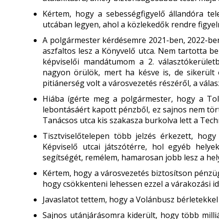
Kértem, hogy a sebességfigyelő állandóra te
utcában legyen, ahol a közlekedők rendre figye
A polgármester kérdésemre 2021-ben, 2022-ben
aszfaltos lesz a Könyvelő utca. Nem tartotta be
képviselői mandátumom a 2. választókerület
nagyon örülök, mert ha késve is, de sikerült
pitiánerség volt a városvezetés részéről, a vála
Hiába ígérte meg a polgármester, hogy a Toll
lebontásáért kapott pénzből, ez sajnos nem tö
Tanácsos utca kis szakasza burkolva lett a Tech
Tisztviselőtelepen több jelzés érkezett, hog
Képviselő utcai játszótérre, hol egyéb hely
segítségét, remélem, hamarosan jobb lesz a hel
Kértem, hogy a városvezetés biztosítson pénzüg
hogy csökkenteni lehessen ezzel a várakozási idő
Javaslatot tettem, hogy a Volánbusz bérletekkel
Sajnos utánjárásomra kiderült, hogy több milliá