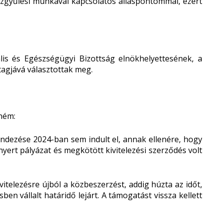
zgyűlési munkával kapcsolatos álláspontommal, ezért
lis és Egészségügyi Bizottság elnökhelyettesének, a
tagjává választottak meg.
ném:
ndezése 2024-ban sem indult el, annak ellenére, hogy
ert pályázat és megkötött kivitelezési szerződés volt
vitelezésre újból a közbeszerzést, addig húzta az időt,
en vállalt határidő lejárt. A támogatást vissza kellett