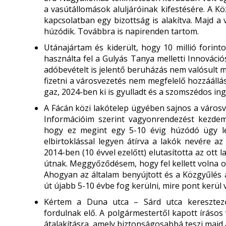
a vasútállomások aluljáróinak kifestésére. A Köz
kapcsolatban egy bizottság is alakítva. Majd a 
húzódik. Továbbra is napirenden tartom.
Utánajártam és kiderült, hogy 10 millió forint
használta fel a Gulyás Tanya melletti Innováci
adóbevételt is jelentő beruházás nem valósult m
fizetni a városvezetés nem megfelelő hozzáállása
gaz, 2024-ben ki is gyulladt és a szomszédos ing
A Fácán közi lakótelep ügyében sajnos a városv
Információim szerint vagyonrendezést kezdemé
hogy ez megint egy 5-10 évig húzódó ügy lesz
elbirtoklással legyen átírva a lakók nevére az
2014-ben (10 évvel ezelőtt) elutasította az ott
útnak. Meggyőződésem, hogy fel kellett volna os
Ahogyan az általam benyújtott és a Közgyűlés ál
út újabb 5-10 évbe fog kerülni, mire pont kerül
Kértem a Duna utca – Sárd utca keresztező
fordulnak elő. A polgármestertől kapott írásos 
átalakításra, amely biztonságosabbá teszi majd