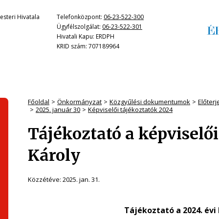
steri Hivatala
Telefonközpont:
06-23-522-300
Ügyfélszolgálat:
06-23-522-301
Hivatali Kapu: ERDPH
KRID szám: 707189964
Főoldal
Önkormányzat
Közgyűlési dokumentumok
Előter
2025. január 30
Képviselői tájékoztatók 2024
Tájékoztató a képviselő
Károly
Közzétéve:
2025. jan. 31.
Tájékoztató
a 2024. év