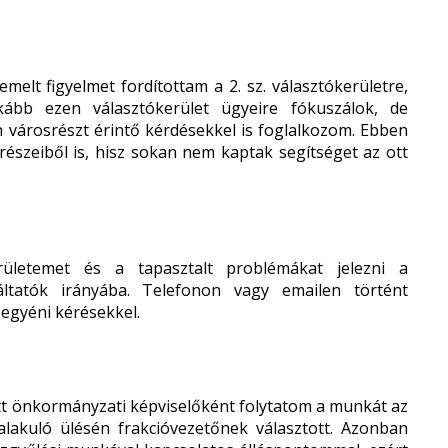
elt figyelmet fordítottam a 2. sz. választókerületre,
kább ezen választókerület ügyeire fókuszálok, de
 városrészt érintő kérdésekkel is foglalkozom. Ebben
észeiből is, hisz sokan nem kaptak segítséget az ott
rületemet és a tapasztalt problémákat jelezni a
áltatók irányába. Telefonon vagy emailen történt
egyéni kérésekkel.
tt önkormányzati képviselőként folytatom a munkát az
ó alakuló ülésén frakcióvezetőnek választott. Azonban