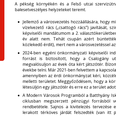
A pékség környékén és a Felső utcai szervizútn
balesetveszélyes helyzeteket teremt.
Jellemző a városvezetés hozzáállására, hogy mi
vízelvezető rács („csattogó rács”) javítását, 
képviselői mandátumom a 2. választókerületben,
év alatt nem. Tehát csupán azért büntették
közlekedő érdit), mert nem a városvezetéssel azo
2024-ben egyéni önkormányzati képviselői ind
forrást is biztosított, hogy a Csalogány u
megvalósuljon az évek óta kért játszótér. Bíz
évekbe telni. Már 2021-ben felvettem a kapcsol
amennyiben az érdi önkormányzat kéri, közcélr
melletti területet. Meggyőződésem, hogy a körn
létesüljön egy játszótér és erre ez a terület ad
A Modern Városok Programból a Batthyány Isko
ciklusban megszerzett pénzügyi forrásból 
rendbetétele. Sajnos a kivitelezés tervezése
lerakott térköves járdát felszedték (van itt 