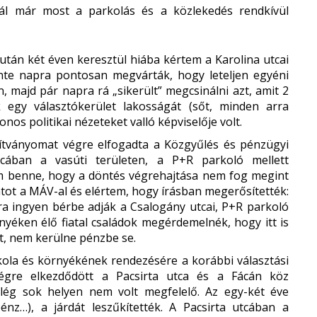
ál már most a parkolás és a közlekedés rendkívül
után két éven keresztül hiába kértem a Karolina utcai
szinte napra pontosan megvárták, hogy leteljen egyéni
 majd pár napra rá „sikerült” megcsinálni azt, amit 2
 egy választókerület lakosságát (sőt, minden arra
nos politikai nézeteket valló képviselője volt.
ítványomat végre elfogadta a Közgyűlés és pénzügyi
tcában a vasúti területen, a P+R parkoló mellett
om benne, hogy a döntés végrehajtása nem fog megint
atot a MÁV-al és elértem, hogy írásban megerősítették:
a ingyen bérbe adják a Csalogány utcai, P+R parkoló
yéken élő fiatal családok megérdemelnék, hogy itt is
ott, nem kerülne pénzbe se.
la és környékének rendezésére a korábbi választási
végre elkezdődött a Pacsirta utca és a Fácán köz
 elég sok helyen nem volt megfelelő. Az egy-két éve
pénz…), a járdát leszűkítették. A Pacsirta utcában a