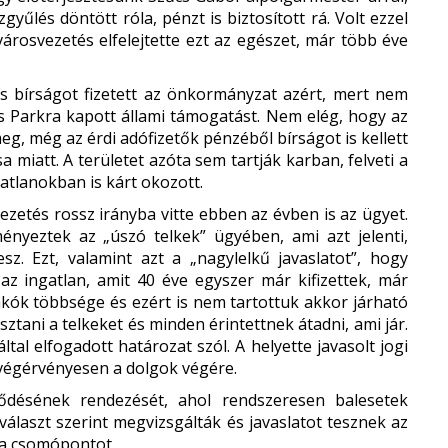
gyűlés döntött róla, pénzt is biztosított rá. Volt ezzel
városvezetés elfelejtette ezt az egészet, már több éve
os bírságot fizetett az önkormányzat azért, mert nem
ós Parkra kapott állami támogatást. Nem elég, hogy az
eg, még az érdi adófizetők pénzéből bírságot is kellett
 miatt. A területet azóta sem tartják karban, felveti a
atlanokban is kárt okozott.
ezetés rossz irányba vitte ebben az évben is az ügyet.
nyeztek az „úszó telkek” ügyében, ami azt jelenti,
. Ezt, valamint azt a „nagylelkű javaslatot”, hogy
 az ingatlan, amit 40 éve egyszer már kifizettek, már
 lakók többsége és ezért is nem tartottuk akkor járható
ztani a telkeket és minden érintettnek átadni, ami jár.
tal elfogadott határozat szól. A helyette javasolt jogi
 végérvényesen a dolgok végére.
désének rendezését, ahol rendszeresen balesetek
választ szerint megvizsgálták és javaslatot tesznek az
 a csomópontot.