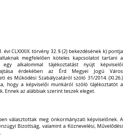
 évi CLXXXIX. törvény 32. § (2) bekezdésének k) pontja
laltaknak megfelelően köteles kapcsolatot tartani a
 egy alkalommal tájékoztatást nyújt képviselői
ehajtása érdekében az Érd Megyei Jogú Város
i és Működési Szabályzatáról szóló 31/2014. (XI.26.)
ja, hogy a képviselői munkáról szóló tájékoztatót a
. Ennek az alábbiak szerint teszek eleget.
tben választottak meg önkormányzati képviselőnek. A
zügyi Bizottság, valamint a Köznevelési, Művelődési
.