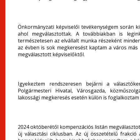
Önkormányzati képviselői tevékenységem során kiem
ahol megválasztottak. A továbbiakban is legin
természetesen az elvállalt munka részeként minden
az évben is sok megkeresést kaptam a város más r
megválasztott képviselőktől.
Igyekeztem rendszeresen bejárni a választóke
Polgármesteri Hivatal, Városgazda, közműszolg
lakossági megkeresés esetén külön is foglalkoztam 
2024 októberétől kompenzációs listán megválaszto
új választási ciklusban. Az új összetételű frakci