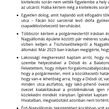
kivitelezés során nem vették figyelembe a hely 
az utcáról. Hiába kértem még a kivitelezés sorá
Egyetlen dolog, amit hajlandó volt elfogadni tő
utca – Fácán köz saroknál levő diófa gyöker
csapadékvízelvezető beruházást.
Többször kértem a polgármestertől írásban és 
Nagyállomás épülete közötti pár méteres szaka
vízben kelljen a Tisztviselőtelepről a Nagyál
állomást. Már 2023-ban írásban megígérte, hogy
Lakossági megkeresést kaptam arról, hogy na
üzembe helyezésével a Diósdi és a Balato
Felvetettem, hogy milyen forgalomszabályozáss
hogy a polgármester, mint a közútkezelői hatás
hogy van-e lehetőség arra, hogy a Diósdi út, va
minden utca aszfaltos, egy lakó-pihenő övezet
övezet kialakításával a problémáknak igen
közlekedni mindkét irányban. Ígéretet kaptam a
Hivatalban, megvalósítást azonban nem történt
Érd-Nagyállomás tekintetében korábban volt eg