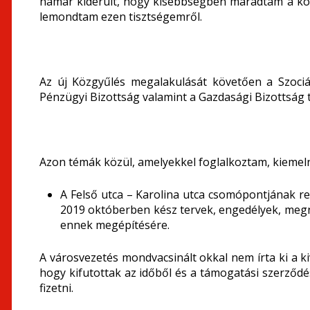
hamar kiderült, hogy kisebbségben maradtam a kö
lemondtam ezen tisztségemről.
Az új Közgyűlés megalakulását követően a Szociá
Pénzügyi Bizottság valamint a Gazdasági Bizottság 
Azon témák közül, amelyekkel foglalkoztam, kiemel
A Felső utca – Karolina utca csomópontjának re
2019 októberben kész tervek, engedélyek, megny
ennek megépítésére.
A városvezetés mondvacsinált okkal nem írta ki a ki
hogy kifutottak az időből és a támogatási szerződésb
fizetni.