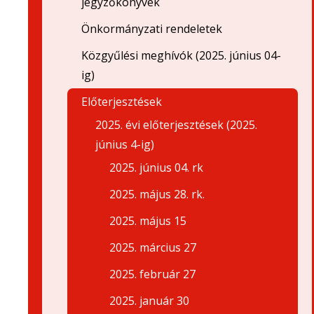
jegyzőkönyvek
Önkormányzati rendeletek
Közgyűlési meghívók (2025. június 04-
ig)
Előterjesztések
2025. évi előterjesztések (2025.
június 4-ig)
2025. június 04. rk
2025. május 28. rk.
2025. május 15
2025. március 27
2025. február 27
2025. január 30