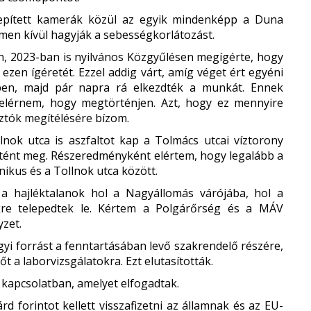
lepített kamerák közül az egyik mindenképp a Duna
lmen kívül hagyják a sebességkorlátozást.
, 2023-ban is nyilvános Közgyűlésen megígérte, hogy
 ezen ígéretét. Ezzel addig várt, amíg véget ért egyéni
ben, majd pár napra rá elkezdték a munkát. Ennek
 elérnem, hogy megtörténjen. Azt, hogy ez mennyire
sztók megítélésére bízom.
nok utca is aszfaltot kap a Tolmács utcai víztorony
rtént meg. Részeredményként elértem, hogy legalább a
nikus és a Tollnok utca között.
y a hajléktalanok hol a Nagyállomás várójába, hol a
ekre telepedtek le. Kértem a Polgárőrség és a MÁV
yzet.
yi forrást a fenntartásában levő szakrendelő részére,
t a laborvizsgálatokra. Ezt elutasították.
 kapcsolatban, amelyet elfogadtak.
rd forintot kellett visszafizetni az államnak és az EU-