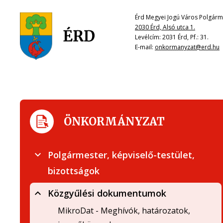
Érd Megyei Jogú Város Polgárme
2030 Érd, Alsó utca 1.
Levélcím: 2031 Érd, Pf.: 31.
E-mail:
onkormanyzat@erd.hu
ÖNKORMÁNYZAT
Polgármester, képviselő-testület,
bizottságok
Közgyűlési dokumentumok
MikroDat - Meghívók, határozatok,