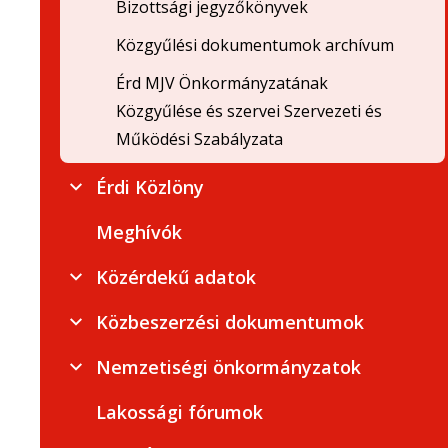
Bizottsági jegyzőkönyvek
Közgyűlési dokumentumok archívum
Érd MJV Önkormányzatának
Közgyűlése és szervei Szervezeti és
Működési Szabályzata
Érdi Közlöny
Meghívók
Közérdekű adatok
Közbeszerzési dokumentumok
Nemzetiségi önkormányzatok
Lakossági fórumok