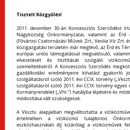
Tisztelt Közgyűlés!
2011. december 30-án Koncessziós Szerződést ír
Nagyközség Önkormányzatai, valamint az Érd é
(Fővárosi Csatornázási Művek Zrt., Veolia Víz Zrt. 
közigazgatási területén már meglévő, az Érd és Té
európai uniós támogatással megvalósuló, valamint
elvezetését és tisztítását szolgáló víziköz
üzemeltetéséről. A Koncessziós Szerződés megkö
gazdálkodási eredményeire kihatást gyakorló j
szolgáltatásról szóló 2011. évi CCIX. törvény („Vksz
szolgáltatásról szóló 2011. évi CCIX. törvény egyes 
Kormányrendelet („Vhr.”) hatályba lépésére és módo
módosítása vált szükségessé.
A Vksztv. alapjaiban megváltoztatta a víziközmű
értelmében a víziközmű tulajdonos Önkorm
eszközhasználati díj kizárólag a víziközművek felú