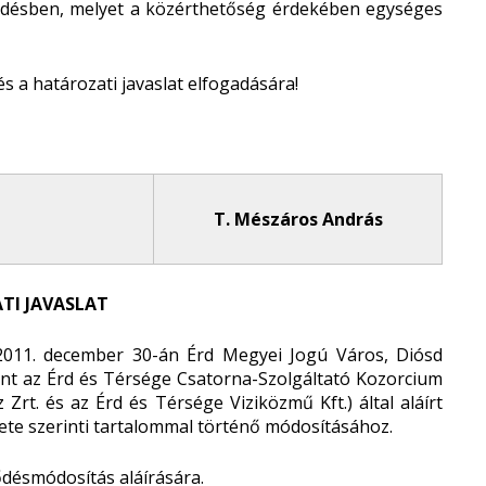
ődésben, melyet a közérthetőség érdekében egységes
s a határozati javaslat elfogadására!
T. Mészáros András
TI JAVASLAT
2011. december 30-án Érd Megyei Jogú Város, Diósd
t az Érd és Térsége Csatorna-Szolgáltató Kozorcium
 Zrt. és az Érd és Térsége Viziközmű Kft.) által aláírt
ete szerinti tartalommal történő módosításához.
ődésmódosítás aláírására.