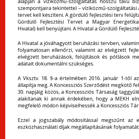
alapján a víziközmű-szolgáltatás hosszú távú bi
szempontjaira tekintettel – víziközmű-szolgáltatási
tervet kell készíteni. A gördülő fejlesztési terv felújí
Gördülő Fejlesztési Tervet a Magyar Energetika
Hivatal) kell benyújtani. A Hivatal a Gördülő Fejleszt
A Hivatal a jóváhagyott beruházási tervben, valamint
folyamatosan ellenőrzi, valamint az elvégzett fejl
elvégzett beruházások, felújítások és pótlások me
adatait dokumentálni szükséges.
A Vksztv. 18. §-a értelmében 2016. január 1-től a
állapítja meg. A Koncessziós Szerződést megkötő f
30. napjáig közös, a Koncessziós Társaság taggyűlés
alakítanak ki annak érdekében, hogy a MEKH elnök
megfelelő módon képviselhessék a Koncessziós Társ
Ezzel a jogszabály módosítással megszűnt az e
eszközhasználati díjak megállapításának folyamatát