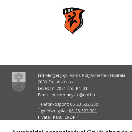
Érd Megyei Jogú Város Polgármesteri Hivatala
2030 Érd, Alsó utca 1.
Levélcím: 2031 Érd, Pf.: 31
E-mail:
onkormanyzat@erd.hu
Telefonközpont:
06-23-522-300
Ügyfélszolgálat:
06-23-522-301
Hivatali Kapu: ERDPH
KRID szám: 707189964