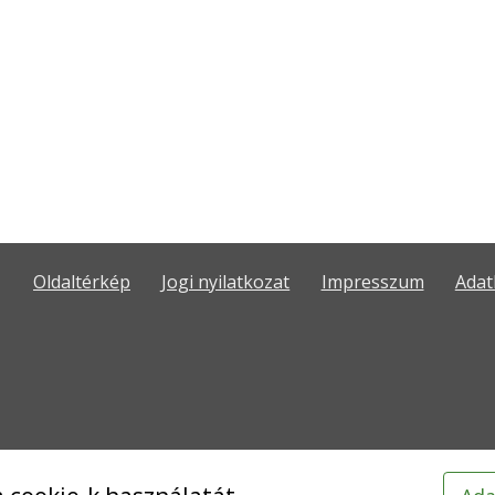
Oldaltérkép
Jogi nyilatkozat
Impresszum
Adat