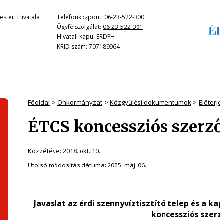
steri Hivatala
Telefonközpont:
06-23-522-300
Ügyfélszolgálat:
06-23-522-301
Hivatali Kapu: ERDPH
KRID szám: 707189964
Főoldal
Önkormányzat
Közgyűlési dokumentumok
Előter
ÉTCS koncessziós szerz
Közzétéve:
2018. okt. 10.
Utolsó módosítás dátuma:
2025. máj. 06.
Javaslat az érdi szennyvíztisztító telep és a
koncessziós szer