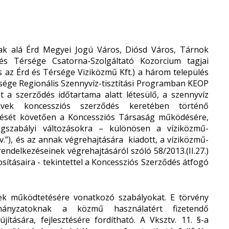
tak alá Érd Megyei Jogú Város, Diósd Város, Tárnok
s Térsége Csatorna-Szolgáltató Kozorcium tagjai
és az Érd és Térsége Viziközmű Kft.) a három település
rsége Regionális Szennyvíz-tisztítási Programban KEOP
 a szerződés időtartama alatt létesülő, a szennyvíz
művek koncessziós szerződés keretében történő
tését követően a Koncessziós Társaság működésére,
ogszabályi változásokra – különösen a víziközmű-
tv.”), és az annak végrehajtására kiadott, a víziközmű-
rendelkezéseinek végrehajtásáról szóló 58/2013.(II.27.)
sításaira - tekintettel a Koncessziós Szerződés átfogó
vek működtetésére vonatkozó szabályokat. E törvény
ányzatoknak a közmű használatért fizetendő
jítására, fejlesztésére fordítható. A Vksztv. 11. §-a