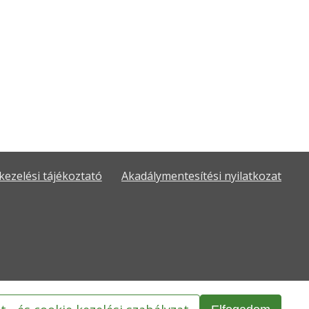
kezelési tájékoztató
Akadálymentesítési nyilatkozat