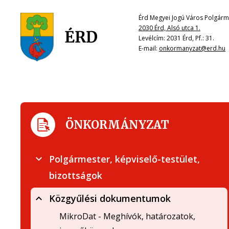
Érd Megyei Jogú Város Polgárme
2030 Érd, Alsó utca 1.
Levélcím: 2031 Érd, Pf.: 31.
E-mail:
onkormanyzat@erd.hu
ÖNKORMÁNYZAT
Polgármester, képviselő-testület,
bizottságok
Közgyűlési dokumentumok
MikroDat - Meghívók, határozatok,