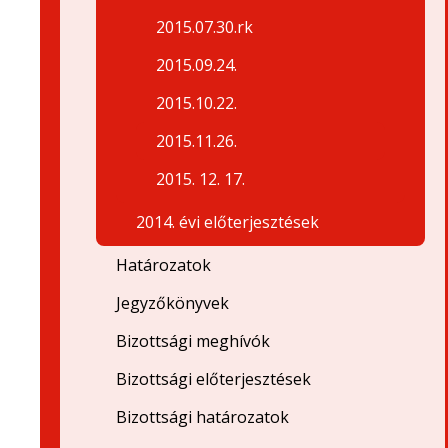
2015.07.30.rk
2015.09.24.
2015.10.22.
2015.11.26.
2015. 12. 17.
2014. évi előterjesztések
Határozatok
Jegyzőkönyvek
Bizottsági meghívók
Bizottsági előterjesztések
Bizottsági határozatok