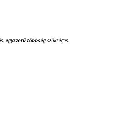
ás,
egyszerű többség
szükséges.