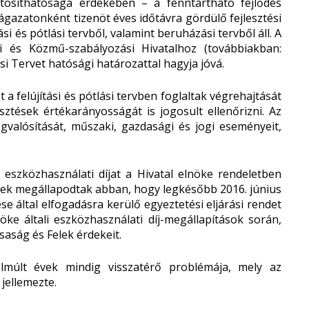
ztosíthatósága érdekében – a fenntartható fejlődés
 ágazatonként tizenöt éves időtávra gördülő fejlesztési
tási és pótlási tervből, valamint beruházási tervből áll. A
i és Közmű-szabályozási Hivatalhoz (továbbiakban:
ési Tervet hatósági határozattal hagyja jóvá.
 a felújítási és pótlási tervben foglaltak végrehajtását
esztések értékarányosságát is jogosult ellenőrizni. Az
gvalósítását, műszaki, gazdasági és jogi eseményeit,
z eszközhasználati díjat a Hivatal elnöke rendeletben
elek megállapodtak abban, hogy legkésőbb 2016. június
e által elfogadásra kerülő egyeztetési eljárási rendet
e általi eszközhasználati díj-megállapítások során,
aság és Felek érdekeit.
lmúlt évek mindig visszatérő problémája, mely az
 jellemezte.