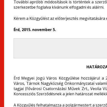
További apróbb módosítások is történtek a szerz
szerkezetbe foglalva kívánunk elfogadni és aláírni.
Kérem a Közgyűlést az előterjesztés megvitatására é
Érd, 2015. november 5.
HATÁROZA
Érd Megyei Jogú Város Közgyűlése hozzájárul a 
Város, Tárnok Nagyközség Önkormányzatai valamin
tagjai (Fővárosi Csatornázási Művek Zrt., Veolia Víz
Koncessziós Szerződésnek a jelen határozat mellékl
A Közgyűlés felhatalmazza a polgármestert a szerz