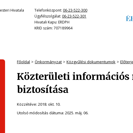
steri Hivatala
Telefonközpont:
06-23-522-300
Ügyfélszolgálat:
06-23-522-301
Hivatali Kapu: ERDPH
KRID szám: 707189964
Főoldal
Önkormányzat
Közgyűlési dokumentumok
Előter
Közterületi információs
biztosítása
Közzétéve:
2018. okt. 10.
Utolsó módosítás dátuma:
2025. máj. 06.