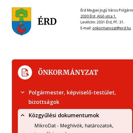
Érd Megyei Jogú Város Polgárme
2030 Érd, Alsó utca 1.
Levélcím: 2031 Érd, Pf.: 31.
E-mail:
onkormanyzat@erd.hu
ÖNKORMÁNYZAT
Polgármester, képviselő-testület,
bizottságok
Közgyűlési dokumentumok
MikroDat - Meghívók, határozatok,