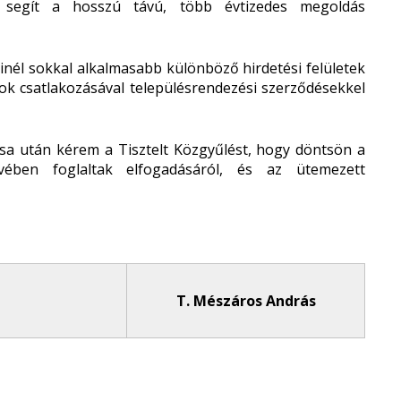
is segít a hosszú távú, több évtizedes megoldás
inél sokkal alkalmasabb különböző hirdetési felületek
ások csatlakozásával településrendezési szerződésekkel
ása után kérem a Tisztelt Közgyűlést, hogy döntsön a
rvében foglaltak elfogadásáról, és az ütemezett
T. Mészáros András