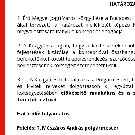
HATÁROZA
1. Érd Megyei Jogú Város Közgyűlése a Budapest
által tervezett, a határozat mellékletét képező 
megvalósítására irányuló koncepciót elfogadja.
2. A Közgyűlés rögzíti, hogy a közterületeken inf
fejlesztések kizárólag a koncepcióval összhan
befektetőkkel kötött településrendezési szerződé
beillesztésének költségeit szerepeltetni kell.
3. A Közgyűlés felhatalmazza a Polgármestert, h
és kiviteli terveket dolgoztasson ki, egyútta
költségvetésében
előkészítő munkákra és a 
forintot biztosít.
Határidő:
folyamatos
Felelős:
T. Mészáros András polgármester