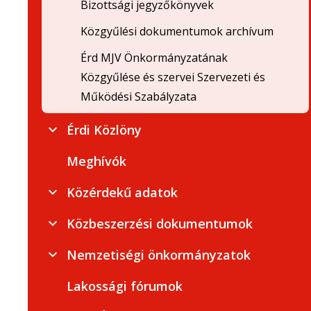
Bizottsági jegyzőkönyvek
Közgyűlési dokumentumok archívum
Érd MJV Önkormányzatának
Közgyűlése és szervei Szervezeti és
Működési Szabályzata
Érdi Közlöny
Meghívók
Közérdekű adatok
Közbeszerzési dokumentumok
Nemzetiségi önkormányzatok
Lakossági fórumok