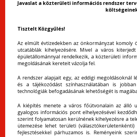
Javaslat a közterületi információs rendszer te
költségeinek
Tisztelt Közgyűlés!
Az elmúlt évtizedekben az önkormányzat komoly ös
utcatáblák kihelyezésére. Mivel a város kiterjed
épületállománnyal rendelkezik, a közterületi info
megoldásának kereteit vázolja fel.
A rendszer alapjait egy, az eddigi megoldásoknál 
és a tájékozódást színhasználatában is jobban 
technológiák befogadásának lehetőségét is magába
A kiépítés menete a város főútvonalain az álló ut
gyalogos információs pont elhelyezésével kezdőd
szerint folyamatosan kerülnének kihelyezésre a tel
ütemezése lehet területi (választókerületenkénti) 
fejlesztésekkel párhuzamos is. Reményeink szer