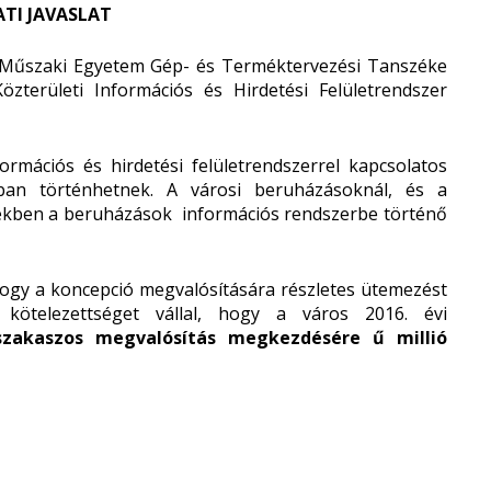
TI JAVASLAT
i Műszaki Egyetem Gép- és Terméktervezési Tanszéke
Közterületi Információs és Hirdetési Felületrendszer
ormációs és hirdetési felületrendszerrel kapcsolatos
gban történhetnek. A városi beruházásoknál, és a
sekben a beruházások információs rendszerbe történő
ogy a koncepció megvalósítására részletes ütemezést
l kötelezettséget vállal, hogy a város 2016. évi
szakaszos megvalósítás megkezdésére ű millió