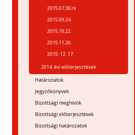
2015.07.30.rk
2015.09.24.
2015.10.22.
2015.11.26.
2015. 12. 17.
2014. évi előterjesztések
Határozatok
Jegyzőkönyvek
Bizottsági meghívók
Bizottsági előterjesztések
Bizottsági határozatok