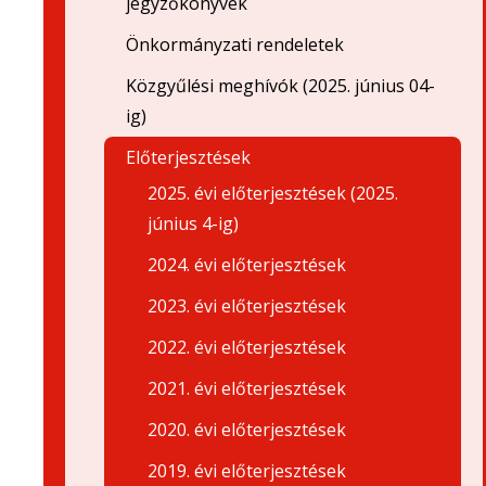
jegyzőkönyvek
Önkormányzati rendeletek
Közgyűlési meghívók (2025. június 04-
ig)
Előterjesztések
2025. évi előterjesztések (2025.
június 4-ig)
2024. évi előterjesztések
2023. évi előterjesztések
2022. évi előterjesztések
2021. évi előterjesztések
2020. évi előterjesztések
2019. évi előterjesztések