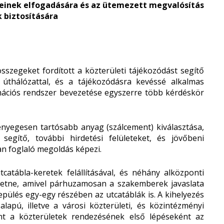
rveinek elfogadására és az ütemezett megvalósítás
 biztosítására
szegeket fordított a közterületi tájékozódást segítő
t úthálózattal, és a tájékozódásra kevéssé alkalmas
rmációs rendszer bevezetése egyszerre több kérdéskör
lényegesen tartósabb anyag (szálcement) kiválasztása,
segítő, további hirdetési felületeket, és jövőbeni
n foglaló megoldás képezi.
catábla-keretek felállításával, és néhány alközponti
hetne, amivel párhuzamosan a szakemberek javaslata
epülés egy-egy részében az utcatáblák is. A kihelyezés
alapú, illetve a városi közterületi, és közintézményi
int a közterületek rendezésének első lépéseként az