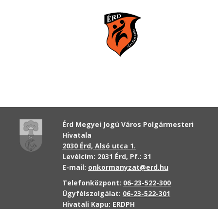
Érd Megyei Jogú Város Polgármesteri
Hivatala
2030 Érd, Alsó utca 1.
Levélcím: 2031 Érd, Pf.: 31
E-mail:
onkormanyzat@erd.hu
Telefonközpont:
06-23-522-300
Ügyfélszolgálat:
06-23-522-301
Hivatali Kapu: ERDPH
KRID szám: 707189964