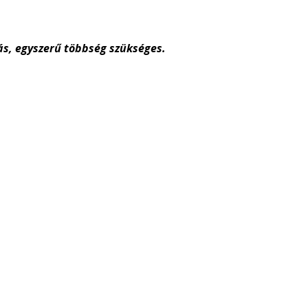
ás,
egyszerű többség
szükséges.