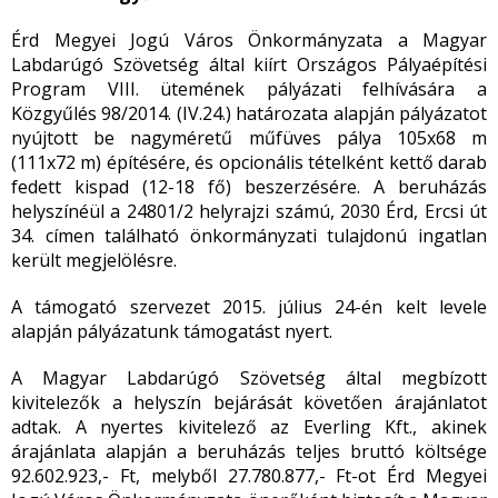
Érd Megyei Jogú Város Önkormányzata a
Magyar
Labdarúgó Szövetség által kiírt Országos Pályaépítési
Program VIII. ütemének pályázati felhívására
a
Közgyűlés 98/2014. (IV.24.) határozata alapján pályázatot
nyújtott be nagyméretű műfüves pálya 105x68 m
(111x72 m) építésére, és opcionális tételként kettő darab
fedett kispad (12-18 fő) beszerzésére. A beruházás
helyszínéül a 24801/2 helyrajzi számú, 2030 Érd, Ercsi út
34. címen található önkormányzati tulajdonú ingatlan
került megjelölésre.
A támogató szervezet 2015. július 24-én kelt levele
alapján pályázatunk támogatást nyert.
A Magyar Labdarúgó Szövetség által megbízott
kivitelezők a helyszín bejárását követően árajánlatot
adtak. A nyertes kivitelező az Everling Kft., akinek
árajánlata alapján a beruházás teljes bruttó költsége
92.602.923,- Ft, melyből 27.780.877,- Ft-ot Érd Megyei