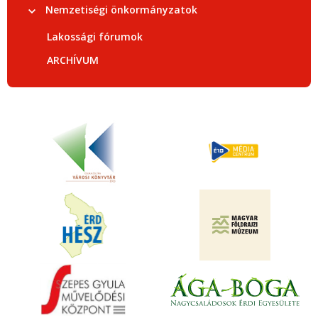
Nemzetiségi önkormányzatok
Lakossági fórumok
ARCHÍVUM