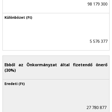
98 179 300
5 576 377
Ebből az Önkormányzat által fizetendő önerő
(30%)
27 780 877