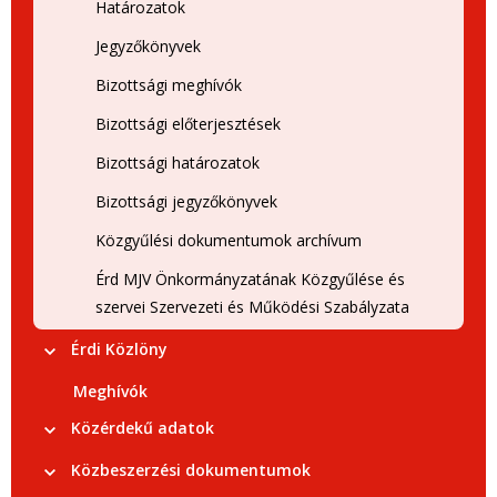
Határozatok
Jegyzőkönyvek
Bizottsági meghívók
Bizottsági előterjesztések
Bizottsági határozatok
Bizottsági jegyzőkönyvek
Közgyűlési dokumentumok archívum
Érd MJV Önkormányzatának Közgyűlése és
szervei Szervezeti és Működési Szabályzata
Érdi Közlöny
Meghívók
Közérdekű adatok
Közbeszerzési dokumentumok