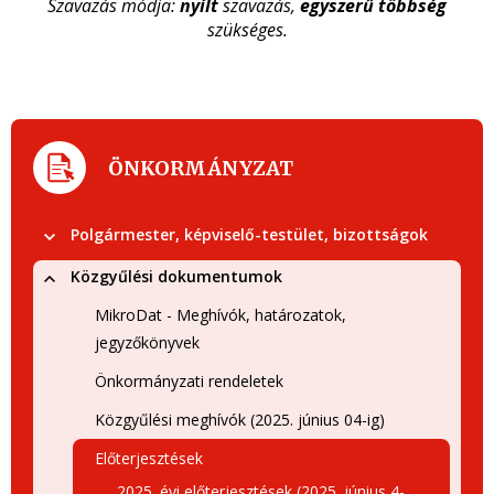
Szavazás módja:
nyílt
szavazás,
egyszerű többség
szükséges.
ÖNKORMÁNYZAT
Polgármester, képviselő-testület, bizottságok
Közgyűlési dokumentumok
MikroDat - Meghívók, határozatok,
jegyzőkönyvek
Önkormányzati rendeletek
Közgyűlési meghívók (2025. június 04-ig)
Előterjesztések
2025. évi előterjesztések (2025. június 4-