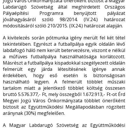
Jogú Város Önkormányzata önerőként biztosít a Magyar
Labdarúgó Szövetség által meghirdetett Országos
Pályaépítési Programra benyújtott pályázat
jóváhagyásáról szóló 98/2014. (IV.24.) határozat
módosításáról szóló 210/2015. (IX.24.) határozat alapján.
A kivitelezés során pótmunka igény merült fel két tétel
tekintetében. Egyrészt a futballpálya egyik oldalán lévő
labdafogó háló nem került betervezésre, viszont e nélkül
a műfüves futballpálya használhatósága korlátozott.
Másrészt a futballpálya kispadokkal szegélyezett oldalán
felmerült egy járda létesítésének igénye annak
érdekében, hogy eső esetén is biztonságosan
használható legyen. A felmerült többlet műszaki
tartalom miatt a jelentkező többlet költség összesen
bruttó 5.576.377,- Ft, mely összegből 1.672.913,- Ft-ot Érd
Megyei Jogú Város Önkormányzata többlet önerőként
biztosít az Együttműködési Megállapodásban rögzített
aránynak (30%) megfelelően.
A Magyar Labdarugó Szövetség az Együttműködési