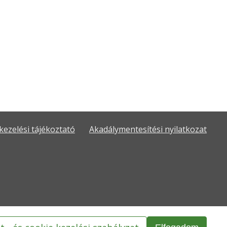
kezelési tájékoztató
Akadálymentesítési nyilatkozat