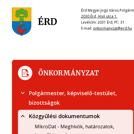
Érd Megyei Jogú Város Polgárme
2030 Érd, Alsó utca 1.
Levélcím: 2031 Érd, Pf.: 31.
E-mail:
onkormanyzat@erd.hu
ÖNKORMÁNYZAT
Polgármester, képviselő-testület,
bizottságok
Közgyűlési dokumentumok
MikroDat - Meghívók, határozatok,