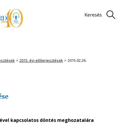
Keresés
jesztések
2015. évi előterjesztések
2015.02.26.
ése
sével kapcsolatos döntés meghozatalára