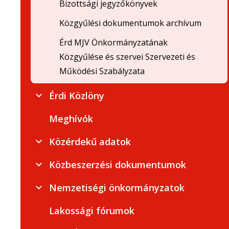
Bizottsági jegyzőkönyvek
Közgyűlési dokumentumok archívum
Érd MJV Önkormányzatának
Közgyűlése és szervei Szervezeti és
Működési Szabályzata
Érdi Közlöny
Meghívók
Közérdekű adatok
Közbeszerzési dokumentumok
Nemzetiségi önkormányzatok
Lakossági fórumok