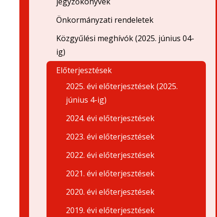
jegyzőkönyvek
Önkormányzati rendeletek
Közgyűlési meghívók (2025. június 04-
ig)
Előterjesztések
2025. évi előterjesztések (2025.
június 4-ig)
2024. évi előterjesztések
2023. évi előterjesztések
2022. évi előterjesztések
2021. évi előterjesztések
2020. évi előterjesztések
2019. évi előterjesztések