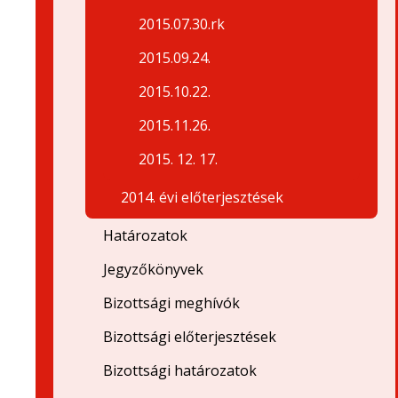
2015.07.30.rk
2015.09.24.
2015.10.22.
2015.11.26.
2015. 12. 17.
2014. évi előterjesztések
Határozatok
Jegyzőkönyvek
Bizottsági meghívók
Bizottsági előterjesztések
Bizottsági határozatok