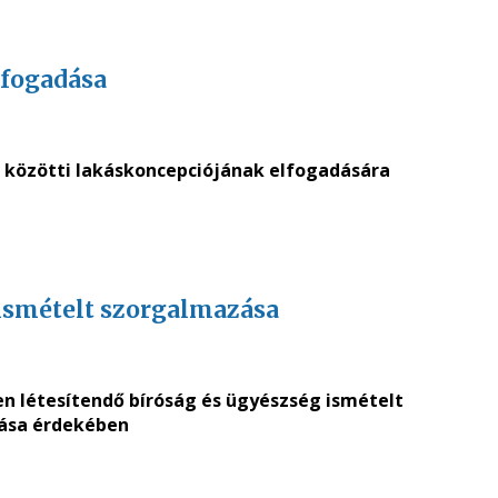
lfogadása
9. közötti lakáskoncepciójának elfogadására
 ismételt szorgalmazása
en létesítendő bíróság és ügyészség ismételt
ása érdekében