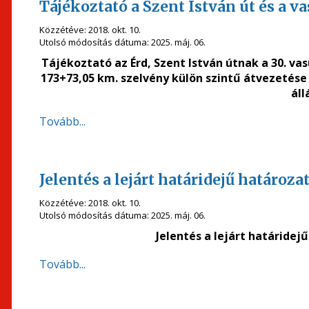
Tájékoztató a Szent István út és a v
Közzétéve:
2018. okt. 10.
Utolsó módosítás dátuma:
2025. máj. 06.
Tájékoztató az
Érd, Szent István útnak a 30. va
173+73,05 km. szelvény külön szintű átvezetése
áll
Tovább...
Jelentés a lejárt határidejű határoz
Közzétéve:
2018. okt. 10.
Utolsó módosítás dátuma:
2025. máj. 06.
Jelentés a lejárt határide
Tovább...