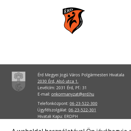
Érd Megyei Jogú Város Polgármesteri Hivatala
2030 Érd, Alsó utca 1.
Levélcím: 2031 Érd, Pf.: 31
E-mail:
onkormanyzat@erd.hu
Telefonközpont:
06-23-522-300
Ügyfélszolgálat:
06-23-522-301
Hivatali Kapu: ERDPH
KRID szám: 707189964