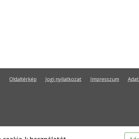
Oldaltérkép
Jogi nyilatkozat
Impresszum
Adat