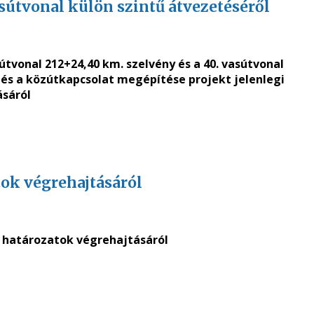
asútvonal külön szintű átvezetéséről
sútvonal 212+24,40 km. szelvény és a 40. vasútvonal
 és a közútkapcsolat megépítése projekt jelenlegi
ásáról
atok végrehajtásáról
jű határozatok végrehajtásáról