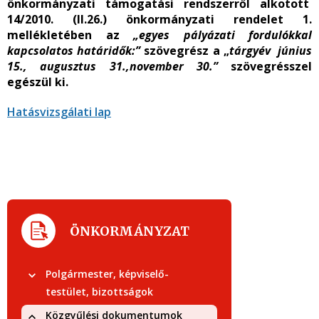
önkormányzati támogatási rendszerről alkotott
14/2010. (II.26.) önkormányzati rendelet 1.
mellékletében az
„egyes pályázati fordulókkal
kapcsolatos határidők:”
szövegrész a „
tárgyév június
15., augusztus 31.,november 30.”
szövegrésszel
egészül ki.
Hatásvizsgálati lap
ÖNKORMÁNYZAT
Polgármester, képviselő-
testület, bizottságok
Közgyűlési dokumentumok