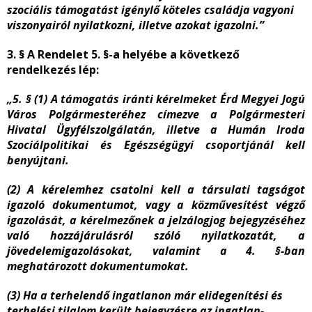
szociális támogatást igénylő köteles családja vagyoni
viszonyairól nyilatkozni, illetve azokat igazolni.”
3. § A Rendelet 5. §-a helyébe a következő
rendelkezés lép:
„5. § (1) A támogatás iránti kérelmeket Érd Megyei Jogú
Város Polgármesteréhez címezve a Polgármesteri
Hivatal Ügyfélszolgálatán, illetve a Humán Iroda
Szociálpolitikai és Egészségügyi csoportjánál kell
benyújtani.
(2) A kérelemhez csatolni kell a társulati tagságot
igazoló dokumentumot, vagy a közművesítést végző
igazolását, a kérelmezőnek a jelzálogjog bejegyzéséhez
való hozzájárulásról szóló nyilatkozatát, a
jövedelemigazolásokat, valamint a 4. §-ban
meghatározott dokumentumokat.
(3)
Ha a terhelendő ingatlanon már elidegenítési és
terhelési tilalom került bejegyzésre az ingatlan-