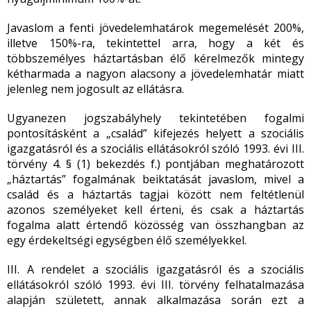
Javaslom a fenti jövedelemhatárok megemelését 200%,
illetve 150%-ra, tekintettel arra, hogy a két és
többszemélyes háztartásban élő kérelmezők mintegy
kétharmada a nagyon alacsony a jövedelemhatár miatt
jelenleg nem jogosult az ellátásra.
Ugyanezen jogszabályhely tekintetében fogalmi
pontosításként a „család” kifejezés helyett a szociális
igazgatásról és a szociális ellátásokról szóló 1993. évi III.
törvény 4. § (1) bekezdés f.) pontjában meghatározott
„háztartás” fogalmának beiktatását javaslom, mivel a
család és a háztartás tagjai között nem feltétlenül
azonos személyeket kell érteni, és csak a háztartás
fogalma alatt értendő közösség van összhangban az
egy érdekeltségi egységben élő személyekkel.
III. A rendelet a szociális igazgatásról és a szociális
ellátásokról szóló 1993. évi III. törvény felhatalmazása
alapján született, annak alkalmazása során ezt a