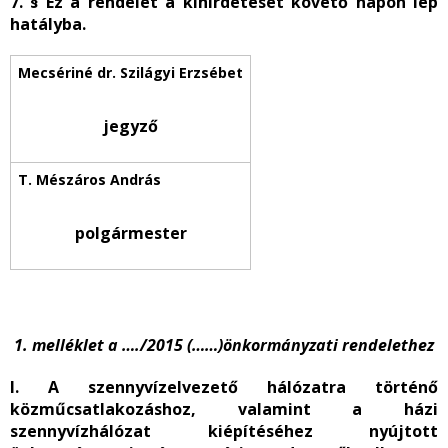
7. § Ez a rendelet a kihirdetését követő napon lép
hatályba.
jegyző
polgármester
1. melléklet a …./2015 (……)önkormányzati rendelethez
I. A szennyvízelvezető hálózatra történő
közműcsatlakozáshoz, valamint a házi
szennyvízhálózat kiépítéséhez nyújtott