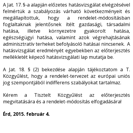
A Jat. 17. §-a alapján előzetes hatásvizsgálat elvégzésével
felmértük a szabályozás várható következményeit és
megállapítottuk, hogy a rendelet-módosításban
foglaltaknak jelentősnek ítélt gazdasági, társadalmi
hatása, illetve környezetre gyakorolt hatása,
egészségügyi hatása, valamint azok végrehajtásának
adminisztratív terheket befolyásoló hatásai nincsenek. A
hatásvizsgálat eredményét egyebekben az előterjesztés
mellékletét képező hatásvizsgálati lap mutatja be.
A Jat. 18. § (2) bekezdése alapján tájékoztatom a T.
Közgyűlést, hogy a rendelet-tervezet az európai uniós
jog szempontjából indifferens szabályokat tartalmaz.
Kérem a Tisztelt Közgyűlést az előterjesztés
megvitatására és a rendelet-módosítás elfogadására!
Érd, 2015. február 4.