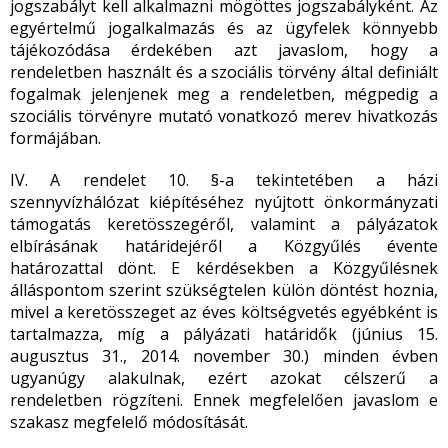
jogszabályt kell alkalmazni mögöttes jogszabályként. Az
egyértelmű jogalkalmazás és az ügyfelek könnyebb
tájékozódása érdekében azt javaslom, hogy a
rendeletben használt és a szociális törvény által definiált
fogalmak jelenjenek meg a rendeletben, mégpedig a
szociális törvényre mutató vonatkozó merev hivatkozás
formájában.
IV. A rendelet 10. §-a tekintetében a házi
szennyvízhálózat kiépítéséhez nyújtott önkormányzati
támogatás keretösszegéről, valamint a pályázatok
elbírásának határidejéről a Közgyűlés évente
határozattal dönt. E kérdésekben a Közgyűlésnek
álláspontom szerint szükségtelen külön döntést hoznia,
mivel a keretösszeget az éves költségvetés egyébként is
tartalmazza, míg a pályázati határidők (június 15.
augusztus 31., 2014. november 30.) minden évben
ugyanúgy alakulnak, ezért azokat célszerű a
rendeletben rögzíteni. Ennek megfelelően javaslom e
szakasz megfelelő módosítását.