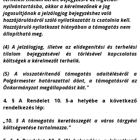
nyilvántartásba, akkor a kérelmezőnek e jog
jogosultjának a jelzálogjog bejegyzéshez való
hozzájárulásáról szóló nyilatkozatát is csatolnia kell.
H
ozzájáruló nyilatkozat hiányában a támogatás nem
állapítható meg.
(4) A jelzálogjog, illetve az elidegenítési és terhelési
tilalom bejegyzésével és törlésével kapcsolatos
költségek a kérelmezőt terhelik.
(5) A visszatérítendő támogatás odaítéléséről a
Polgármester határozattal dönt, a támogatásról az
Önkormányzat megállapodást köt."
4. § A Rendelet 10. §-a helyébe a következő
rendelkezés lép:
„10. § A támogatás keretösszegét a város tárgyévi
költségvetése tartalmazza.”