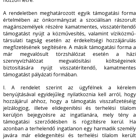
hozzon létre.
A rendeletben meghatározott egyik támogatási forma
értelmében az önkormányzat a szociálisan rászorult
magánszemélyek részére kamatmentes, visszatérítendő
támogatást nyújt a közművesítés, valamint víziközmű-
társulati tagság esetén az érdekeltségi hozzájárulás
megfizetésének segítésére. A másik támogatási forma a
már megvalósult törzshálózat esetén a házi
szennyvízhálózat megvalósítási költségeinek
biztosítására nyújt visszatérítendő, kamatmentes
támogatást pályázati formában.
I. A rendelet szerint az ügyfélnek a kérelem
benyújtásával egyidejűleg nyilatkoznia kell arról, hogy
hozzájárul ahhoz, hogy a támogatás visszafizetéséig
jelzálogjog, illetve elidegenítési és terhelési tilalom
kerüljön bejegyzésre az ingatlanára, mely tény a
támogatási szerződésben is rögzítésre kerül. Ha
azonban a terhelendő ingatlanon egy harmadik személy
javára már elidegenítési és terhelési tilalom került