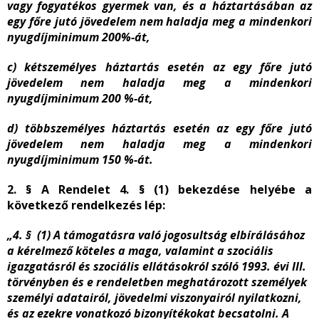
vagy fogyatékos gyermek van, és a háztartásában az
egy főre jutó jövedelem nem haladja meg a mindenkori
nyugdíjminimum 200%-át,
c) kétszemélyes háztartás esetén az egy főre jutó
jövedelem nem haladja meg a mindenkori
nyugdíjminimum 200 %-át,
d) többszemélyes háztartás esetén az egy főre jutó
jövedelem nem haladja meg a mindenkori
nyugdíjminimum 150 %-át.
2. § A Rendelet 4. § (1) bekezdése helyébe a
következő rendelkezés lép:
„4. § (1) A támogatásra való jogosultság elbírálásához
a kérelmező köteles a maga, valamint a
szociális
igazgatásról és szociális ellátásokról szóló 1993. évi III.
törvényben és e rendeletben meghatározott személyek
személyi adatairól, jövedelmi viszonyairól nyilatkozni,
és az ezekre vonatkozó bizonyítékokat becsatolni.
A