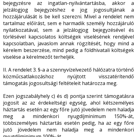
bejegyzésre az ingatlan-nyilvántartásba, akkor a
jelzálogjog bejegyzéshez e jog jogosultjának a
hozzájárulását is be kell szerezni. Mivel a rendelet nem
tartalmaz előírást, sem e harmadik személy hozzájáruló
nyilatkozatával, sem a jelzálogjog bejegyzésével és
törlésével kapcsolatos költségek viselésének rendjével
kapcsolatban, javaslom annak rögzítését, hogy mind a
kérelem beszerzése, mind pedig a földhivatali költségek
viselése a kérelmezőt terheljék.
II. A rendelet 3. §-a a szennyvízelvezető hálózatra történő
közműcsatlakozáshoz nyújtott visszatérítendő
támogatás jogosultsági feltételeit határozza meg.
Ezen jogszabályhely c) és d) pontja szerint támogatásra
jogosít az az érdekeltségi egység, ahol kétszemélyes
háztartás esetén az egy főre jutó jövedelem nem haladja
meg a mindenkori nyugdíjminimum 150%-át,
többszemélyes háztartás esetén pedig, ha az egy főre
jutó jövedelem nem haladja meg a mindenkori
nyugdíjminimum 100%-át.