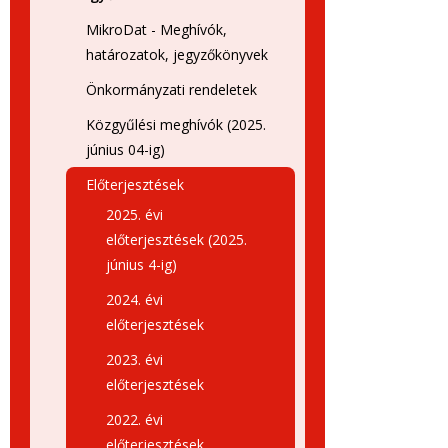
MikroDat - Meghívók,
határozatok, jegyzőkönyvek
Önkormányzati rendeletek
Közgyűlési meghívók (2025.
június 04-ig)
Előterjesztések
2025. évi
előterjesztések (2025.
június 4-ig)
2024. évi
előterjesztések
2023. évi
előterjesztések
2022. évi
előterjesztések