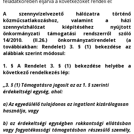
feladatkörében eljárva a következőket rendeli el:
A
szennyvízelvezető hálózatra történő
közműcsatlakozáshoz, valamint a házi
szennyvízhálózat kiépítéséhez nyújtott
önkormányzati támogatási rendszerről szóló
14/2010. (II.26.)
önkormányzati
rendelet (a
továbbiakban: Rendelet) 3. § (1) bekezdése az
alábbiak szerint módosul:
1. § A Rendelet 3. § (1) bekezdése helyébe a
következő rendelkezés lép:
„3. § (1) Támogatásra jogosít az az 1. § szerinti
érdekeltségi egység, ahol:
a) Az egyedülélő tulajdonos az ingatlant kizárólagosan
használja, vagy
b) az érdekeltségi egységben rokkantsági ellátásban
vagy fogyatékossági támogatásban részesülő személy,