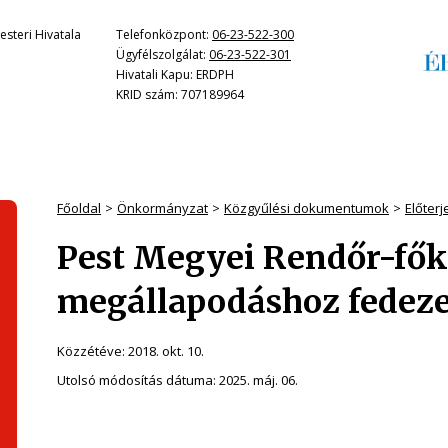
steri Hivatala
Telefonközpont:
06-23-522-300
Ügyfélszolgálat:
06-23-522-301
Hivatali Kapu: ERDPH
KRID szám: 707189964
Főoldal
Önkormányzat
Közgyűlési dokumentumok
Előter
Pest Megyei Rendőr-fők
megállapodáshoz fedezet
Közzétéve:
2018. okt. 10.
Utolsó módosítás dátuma:
2025. máj. 06.