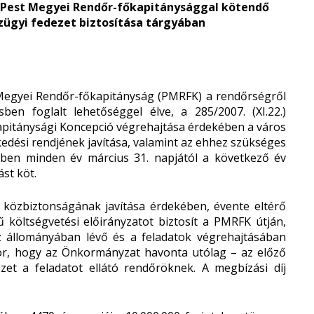
a Pest Megyei Rendőr-főkapitánysággal kötendő
ügyi fedezet biztosítása tárgyában
Megyei Rendőr-főkapitányság (PMRFK) a rendőrségről
ben foglalt lehetőséggel élve, a 285/2007. (XI.22.)
apitánysági Koncepció végrehajtása érdekében a város
edési rendjének javítása, valamint az ehhez szükséges
ekében minden év március 31. napjától a következő év
st köt.
közbiztonságának javítása érdekében, évente eltérő
 költségvetési előirányzatot biztosít a PMRFK útján,
az állományában lévő és a feladatok végrehajtásában
or, hogy az Önkormányzat havonta utólag – az előző
izet a feladatot ellátó rendőröknek. A megbízási díj