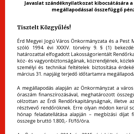
Javaslat szándéknyilatkozat kibocsátására 
megállapodással összefüggő pénz
Tisztelt Közgyűlés!
Érd Megyei Jogú Város Önkormányzata és a Pest 
szóló 1994. évi XXXIV. törvény 9. § (1) bekezdés
határozattal elfogadott Lakosságorientált Rendőrk
köz- és vagyonbiztonságának, közrendjének, közlek
személyi és technikai feltételek biztosítása érd
március 31. napjáig terjedő időtartamra megállapodá
A megállapodás alapján az Önkormányzat a város 
óraszám finanszírozásával, meghatározott összegű
célzottan az Érdi Rendőrkapitányságnak, illetve 
résztvevő rendőröknek. Erre olyan módon kerül s
hónap feladatellátása alapján – megbízási díjat f
összege bruttó 1.800,- Ft/fő/óra.