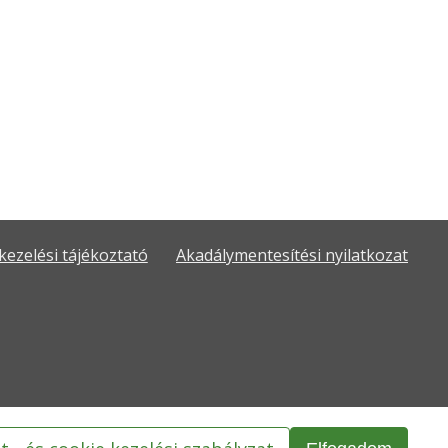
kezelési tájékoztató
Akadálymentesítési nyilatkozat