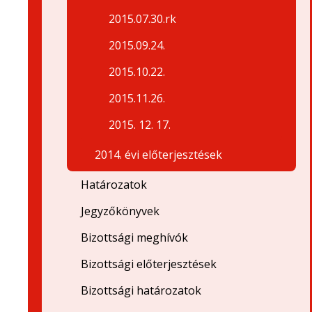
2015.07.30.rk
2015.09.24.
2015.10.22.
2015.11.26.
2015. 12. 17.
2014. évi előterjesztések
Határozatok
Jegyzőkönyvek
Bizottsági meghívók
Bizottsági előterjesztések
Bizottsági határozatok