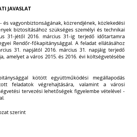
TI JAVASLAT
- és vagyonbiztonságának, közrendjének, közlekedési
ények biztosításához szükséges személyi és technikai
us 31-jétől 2016. március 31-ig terjedő időtartamra
yei Rendőr-főkapitánysággal. A feladat ellátásához
cius 31. napjától 2016. március 31. napjáig terjedő
ja, amelyet a város 2015. és 2016. évi költségvetésébe
tánysággal kötött együttműködési megállapodás
ott feladatok végrehajtására, valamint a városi
égvetési tervezési lehetőségek figyelembe vételével -
l.
zat szerint