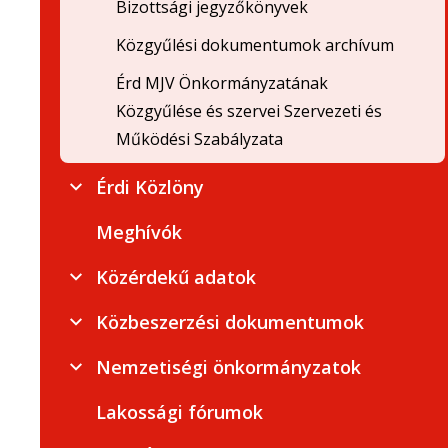
Bizottsági jegyzőkönyvek
Közgyűlési dokumentumok archívum
Érd MJV Önkormányzatának
Közgyűlése és szervei Szervezeti és
Működési Szabályzata
Érdi Közlöny
Meghívók
Közérdekű adatok
Közbeszerzési dokumentumok
Nemzetiségi önkormányzatok
Lakossági fórumok