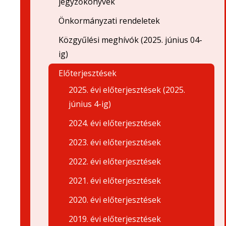
jegyzőkönyvek
Önkormányzati rendeletek
Közgyűlési meghívók (2025. június 04-
ig)
Előterjesztések
2025. évi előterjesztések (2025.
június 4-ig)
2024. évi előterjesztések
2023. évi előterjesztések
2022. évi előterjesztések
2021. évi előterjesztések
2020. évi előterjesztések
2019. évi előterjesztések