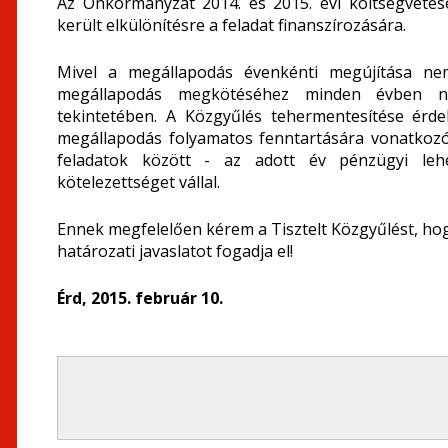
Az Önkormányzat 2014. és 2015. évi költségvetés
került elkülönítésre a feladat finanszírozására.
Mivel a megállapodás évenkénti megújítása nem
megállapodás megkötéséhez minden évben nyil
tekintetében. A Közgyűlés tehermentesítése érd
megállapodás folyamatos fenntartására vonatkozó 
feladatok között - az adott év pénzügyi lehe
kötelezettséget vállal.
Ennek megfelelően kérem a Tisztelt Közgyűlést, hog
határozati javaslatot fogadja el!
Érd, 2015. február 10.