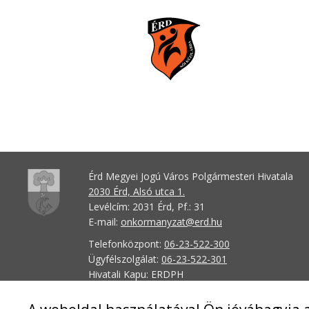
Érd Megyei Jogú Város Polgármesteri Hivatala
2030 Érd, Alsó utca 1.
Levélcím: 2031 Érd, Pf.: 31
E-mail:
onkormanyzat@erd.hu
Telefonközpont:
06-23-522-300
Ügyfélszolgálat:
06-23-522-301
Hivatali Kapu: ERDPH
KRID szám: 707189964