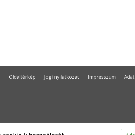
Oldaltérkép
Jogi nyilatkozat
Impresszum
Adat