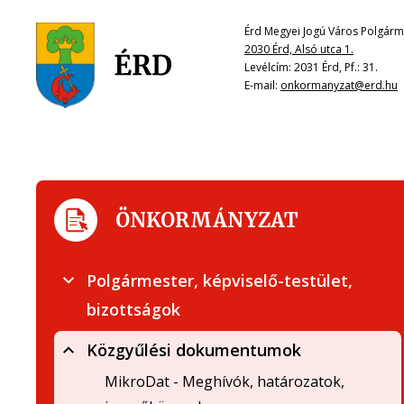
Érd Megyei Jogú Város Polgárme
2030 Érd, Alsó utca 1.
Levélcím: 2031 Érd, Pf.: 31.
E-mail:
onkormanyzat@erd.hu
ÖNKORMÁNYZAT
Polgármester, képviselő-testület,
bizottságok
Közgyűlési dokumentumok
MikroDat - Meghívók, határozatok,