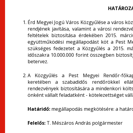
HATÁROZA
Érd Megyei Jogú Város Közgyűlése a város köz
rendjének javítása, valamint a városi rendezv
feltételek biztosítása érdekében 2015. márci
együttműködési megállapodást köt a Pest Meg
szükséges fedezetet a Közgyűlés a 2015. már
időszakra 10.000.000 forint összegben biztosít
betervez.
A Közgyűlés a Pest Megyei Rendőr-főkapi
keretében a szabadidős rendőrökkel ellát
rendezvények biztosítására a mindenkori költs
önként vállalt feladatként - kötelezettséget válla
Határidő:
megállapodás megkötésére: a határo
Felelős:
T. Mészáros András polgármester