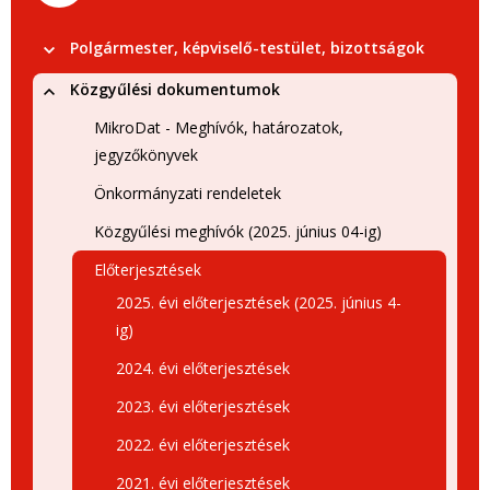
Polgármester, képviselő-testület, bizottságok
Közgyűlési dokumentumok
MikroDat - Meghívók, határozatok,
jegyzőkönyvek
Önkormányzati rendeletek
Közgyűlési meghívók (2025. június 04-ig)
Előterjesztések
2025. évi előterjesztések (2025. június 4-
ig)
2024. évi előterjesztések
2023. évi előterjesztések
2022. évi előterjesztések
2021. évi előterjesztések