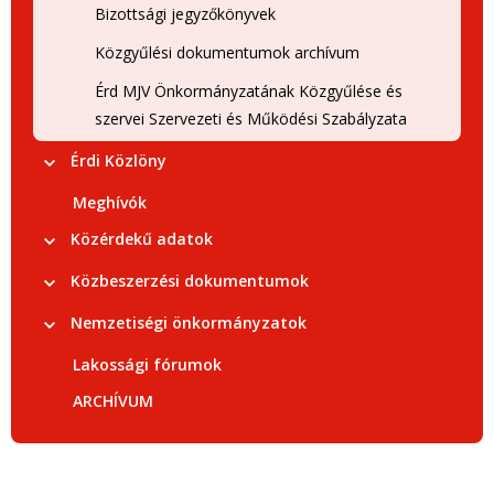
Bizottsági jegyzőkönyvek
Közgyűlési dokumentumok archívum
Érd MJV Önkormányzatának Közgyűlése és
szervei Szervezeti és Működési Szabályzata
Érdi Közlöny
Meghívók
Közérdekű adatok
Közbeszerzési dokumentumok
Nemzetiségi önkormányzatok
Lakossági fórumok
ARCHÍVUM