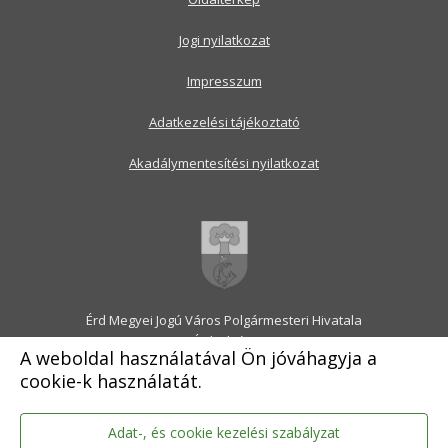
Jogi nyilatkozat
Impresszum
Adatkezelési tájékoztató
Akadálymentesítési nyilatkozat
Érd Megyei Jogú Város Polgármesteri Hivatala
2030 Érd, Alsó utca 1.
A weboldal használatával Ön jóváhagyja a
Levélcím: 2031 Érd, Pf.: 31
cookie-k használatát.
E-mail:
onkormanyzat@erd.hu
Telefonközpont:
06-23-522-300
Ügyfélszolgálat:
06-23-522-301
Adat-, és cookie kezelési szabályzat