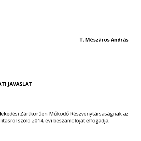
T. Mészáros András
TI JAVASLAT
zlekedési Zártkörűen Működő Részvénytársaságnak az
ításról szóló 2014. évi beszámolóját elfogadja.