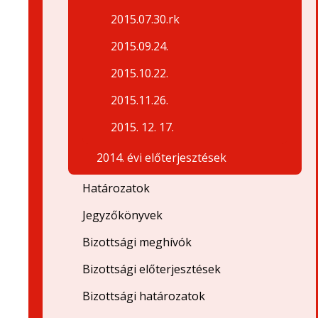
2015.07.30.rk
2015.09.24.
2015.10.22.
2015.11.26.
2015. 12. 17.
2014. évi előterjesztések
Határozatok
Jegyzőkönyvek
Bizottsági meghívók
Bizottsági előterjesztések
Bizottsági határozatok