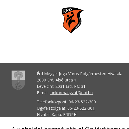
Érd Megyei Jogú Város Polgármesteri Hivatala
2030 Érd, Alsó utca 1.
Levélcím: 2031 Érd, Pf.: 31
E-mail:
onkormanyzat@erd.hu
Telefonközpont:
06-23-522-300
Ügyfélszolgálat:
06-23-522-301
Hivatali Kapu: ERDPH
KRID szám: 707189964