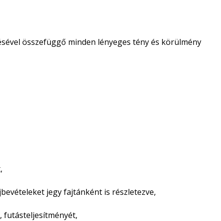
tésével összefüggő minden lényeges tény és körülmény
,
evételeket jegy fajtánként is részletezve,
futásteljesítményét,