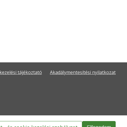
kezelési tájékoztató
Akadálymentesítési nyilatkozat