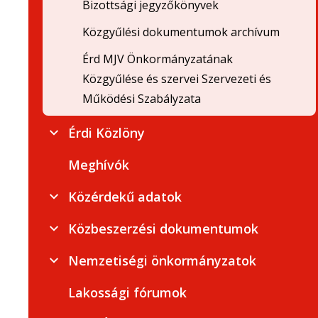
Bizottsági jegyzőkönyvek
Közgyűlési dokumentumok archívum
Érd MJV Önkormányzatának
Közgyűlése és szervei Szervezeti és
Működési Szabályzata
Érdi Közlöny
Meghívók
Közérdekű adatok
Közbeszerzési dokumentumok
Nemzetiségi önkormányzatok
Lakossági fórumok