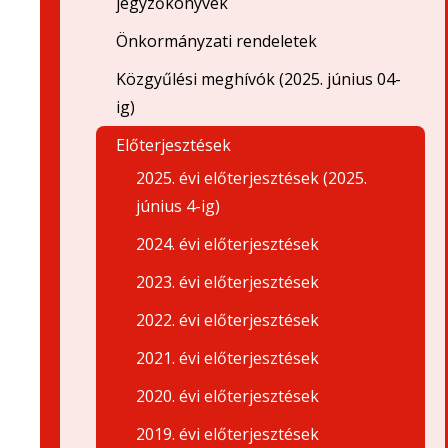
jegyzőkönyvek
Önkormányzati rendeletek
Közgyűlési meghívók (2025. június 04-
ig)
Előterjesztések
2025. évi előterjesztések (2025.
június 4-ig)
2024. évi előterjesztések
2023. évi előterjesztések
2022. évi előterjesztések
2021. évi előterjesztések
2020. évi előterjesztések
2019. évi előterjesztések