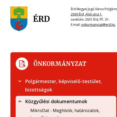
Érd Megyei Jogú Város Polgárme
2030 Érd, Alsó utca 1.
Levélcím: 2031 Érd, Pf.: 31.
E-mail:
onkormanyzat@erd.hu
ÖNKORMÁNYZAT
Polgármester, képviselő-testület,
bizottságok
Közgyűlési dokumentumok
MikroDat - Meghívók, határozatok,