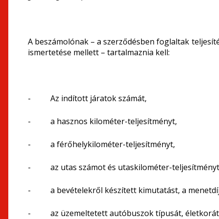
A beszámolónak – a szerződésben foglaltak teljesí
ismertetése mellett – tartalmaznia kell:
- Az indított járatok számát,
- a hasznos kilométer-teljesítményt,
- a férőhelykilométer-teljesítményt,
- az utas számot és utaskilométer-teljesítményt
- a bevételekről készített kimutatást, a menetdíjb
- az üzemeltetett autóbuszok típusát, életkorát, 