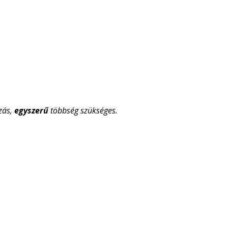
zás,
egyszerű
többség szükséges.