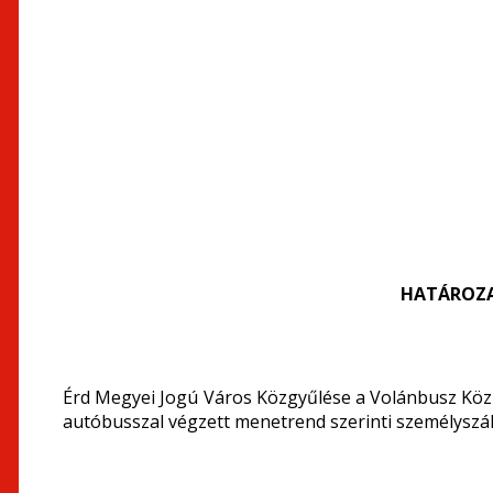
HATÁROZA
Érd Megyei Jogú Város Közgyűlése a Volánbusz Kö
autóbusszal végzett menetrend szerinti személyszáll