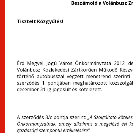
Beszámoló a Volánbusz Zr
Tisztelt Közgyűlés!
Érd Megyei Jogú Város Önkormányzata 2012. dec
Volánbusz Közlekedési Zártkörűen Működő Részvé
történő autóbusszal végzett menetrend szerinti s
szerződés 1. pontjában meghatározott közszolgálta
december 31-ig jogosult és kötelezett.
A szerződés 3/c pontja szerint:
„A Szolgáltató kötele
Önkormányzatnak, amely alkalmas a megelőző évi köz
gazdasági szempontú értékelésére”
.