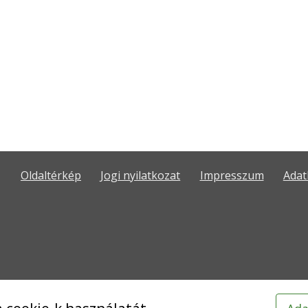
Oldaltérkép
Jogi nyilatkozat
Impresszum
Adat