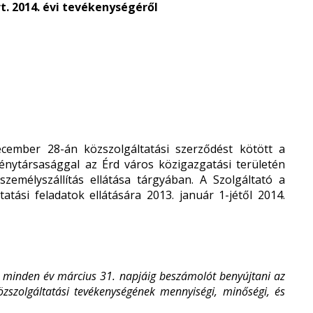
t. 2014. évi tevékenységéről
ember 28-án közszolgáltatási szerződést kötött a
nytársasággal az Érd város közigazgatási területén
zemélyszállítás ellátása tárgyában. A Szolgáltató a
tási feladatok ellátására 2013. január 1-jétől 2014.
s minden év március 31. napjáig beszámolót benyújtani az
szolgáltatási tevékenységének mennyiségi, minőségi, és