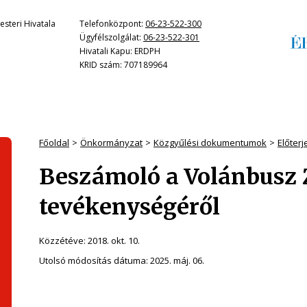
steri Hivatala
Telefonközpont:
06-23-522-300
Ügyfélszolgálat:
06-23-522-301
Hivatali Kapu: ERDPH
KRID szám: 707189964
Főoldal
Önkormányzat
Közgyűlési dokumentumok
Előter
Beszámoló a Volánbusz Z
tevékenységéről
Közzétéve:
2018. okt. 10.
Utolsó módosítás dátuma:
2025. máj. 06.