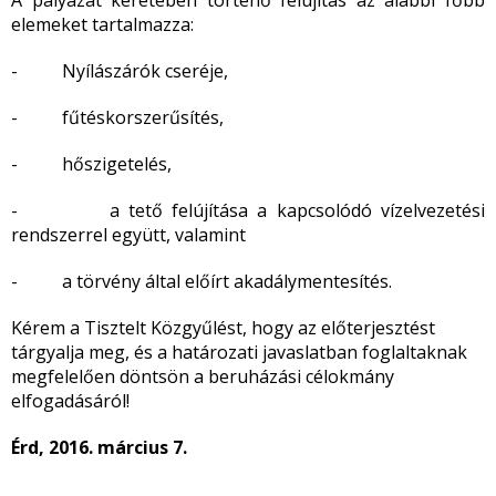
A pályázat keretében történő felújítás az alábbi főbb
elemeket tartalmazza:
- Nyílászárók cseréje,
- fűtéskorszerűsítés,
- hőszigetelés,
- a tető felújítása a kapcsolódó vízelvezetési
rendszerrel együtt, valamint
- a törvény által előírt akadálymentesítés.
Kérem a Tisztelt Közgyűlést, hogy az előterjesztést
tárgyalja meg, és a határozati javaslatban foglaltaknak
megfelelően döntsön a beruházási célokmány
elfogadásáról!
Érd, 2016. március 7.