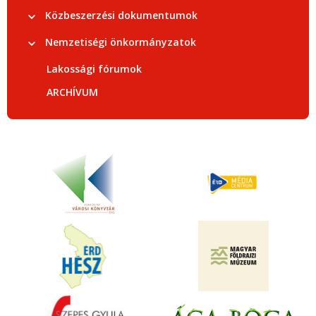
Közbeszerzési dokumentumok
Nemzetiségi önkormányzatok
Lakossági fórumok
ARCHÍVUM