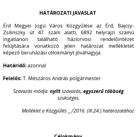
HATÁROZATI JAVASLAT
Érd Megyei Jogú Város Közgyűlése az Érd, Bajcsy-
Zsilinszky út 47. szám alatti, 6892 helyrajzi számú
ingatlanon található háziorvosi rendelőintézet
felújítására vonatkozó jelen határozat mellékletét
képező beruházási célokmányt jóváhagyja.
Határidő:
azonnal
Felelős:
T. Mészáros András polgármester
Szavazás módja:
nyílt
szavazás,
egyszerű többség
szükséges.
Melléklet a Közgyűlés __/2016. (III.24.) határozatához
Célokmány