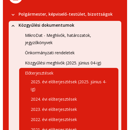
Polgármester, képviselő-testület, bizottságok
Közgyűlési dokumentumok
MikroDat - Meghívók, határozatok,
jegyzőkönyvek
Önkormányzati rendeletek
Közgyűlési meghívók (2025. június 04-ig)
Előterjesztések
2025. évi előterjesztések (2025. június 4-
ig)
2024. évi előterjesztések
2023. évi előterjesztések
2022. évi előterjesztések
2021. évi előterjesztések