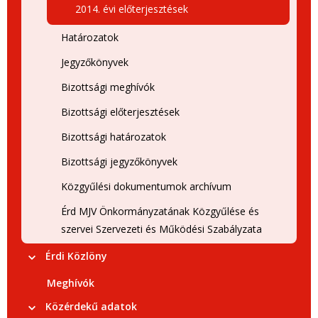
2014. évi előterjesztések
Határozatok
Jegyzőkönyvek
Bizottsági meghívók
Bizottsági előterjesztések
Bizottsági határozatok
Bizottsági jegyzőkönyvek
Közgyűlési dokumentumok archívum
Érd MJV Önkormányzatának Közgyűlése és
szervei Szervezeti és Működési Szabályzata
Érdi Közlöny
Meghívók
Közérdekű adatok