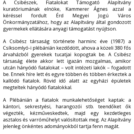
A Csibészek, Fiatalokat Támogató Alapítvány
kuratóriumának elnöke, Kammerer Ágnes azzal a
kéréssel fordult Érd Megyei Jogú Város
Önkormányzatához, hogy az Alapítvány által gondozott
gyermekek ellátására anyagi támogatást nyújtson.
A Csibész társaság története harminc éve (1987) a
Csíksomlyó-i plébánián kezdődött, ahova a közeli 380 fős
árvaházból gyerekek tucatjai kopogtak be. A Csibész
társaság élete akkor lett igazán mozgalmas, amikor
utcán hányódó fiatalokat – volt intézeti lakók – fogadott
be. Ennek híre lett és egyre többen és többen érkeztek a
kallódó fiatalok. Rövid idő alatt az egyházi épületek
megteltek hányódó fiatalokkal.
A Plébánián a fiatalok munkalehetőséget kaptak: a
kántori, sekrestyési, harangozói stb. teendőket ők
végezték, kézműveskedtek, majd egy kezdetleges
asztalos és varróműhelyt valósítottak meg. Az Alapítvány
jelenleg önkéntes adományokból tartja fenn magát.