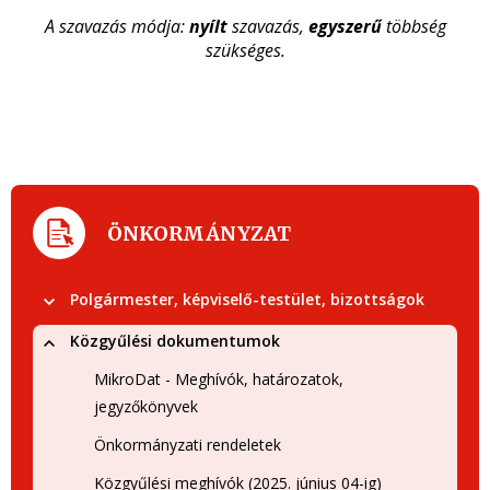
A szavazás módja:
nyílt
szavazás,
egyszerű
többség
szükséges.
ÖNKORMÁNYZAT
Polgármester, képviselő-testület, bizottságok
Közgyűlési dokumentumok
MikroDat - Meghívók, határozatok,
jegyzőkönyvek
Önkormányzati rendeletek
Közgyűlési meghívók (2025. június 04-ig)