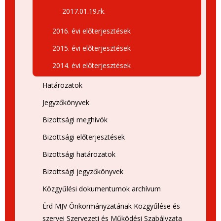
2017.01.19.rk.
2016. évi előterjesztések
2015. évi előterjesztések
2014. évi előterjesztések
Határozatok
Jegyzőkönyvek
Bizottsági meghívók
Bizottsági előterjesztések
Bizottsági határozatok
Bizottsági jegyzőkönyvek
Közgyűlési dokumentumok archívum
Érd MJV Önkormányzatának Közgyűlése és
szervei Szervezeti és Működési Szabályzata