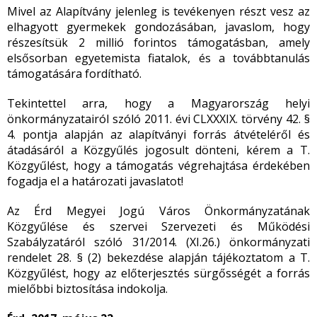
Mivel az Alapítvány jelenleg is tevékenyen részt vesz az
elhagyott gyermekek gondozásában, javaslom, hogy
részesítsük 2 millió forintos támogatásban, amely
elsősorban egyetemista fiatalok, és a továbbtanulás
támogatására fordítható.
Tekintettel arra, hogy a Magyarország helyi
önkormányzatairól szóló 2011. évi CLXXXIX. törvény 42. §
4. pontja alapján az alapítványi forrás átvételéről és
átadásáról a Közgyűlés jogosult dönteni, kérem a T.
Közgyűlést, hogy a támogatás végrehajtása érdekében
fogadja el a határozati javaslatot!
Az Érd Megyei Jogú Város Önkormányzatának
Közgyűlése és szervei Szervezeti és Működési
Szabályzatáról szóló 31/2014. (XI.26.) önkormányzati
rendelet 28. § (2) bekezdése alapján tájékoztatom a T.
Közgyűlést, hogy az előterjesztés sürgősségét a forrás
mielőbbi biztosítása indokolja.