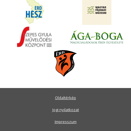
Oldaltérkép
Jogi nyilatkozat
Impresszum