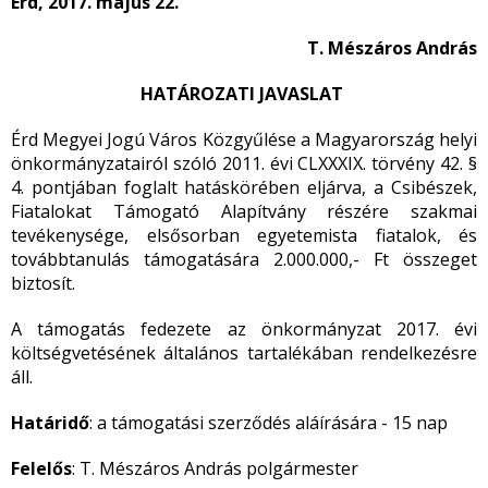
Érd, 2017. május 22.
T. Mészáros András
HATÁROZATI JAVASLAT
Érd Megyei Jogú Város Közgyűlése a Magyarország helyi
önkormányzatairól szóló 2011. évi CLXXXIX. törvény 42. §
4. pontjában foglalt hatáskörében eljárva, a Csibészek,
Fiatalokat Támogató Alapítvány részére szakmai
tevékenysége, elsősorban egyetemista fiatalok, és
továbbtanulás támogatására 2.000.000,- Ft összeget
biztosít.
A támogatás fedezete az önkormányzat 2017. évi
költségvetésének általános tartalékában rendelkezésre
áll.
Határidő
: a támogatási szerződés aláírására - 15 nap
Felelős
: T. Mészáros András polgármester