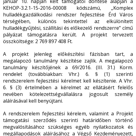
január 10. napján kelt támogatói döntése alapján a
KEHOP-3.2.1-15-2016-00008 kódszámú, „Komplex
hulladékgazdálkodási rendszer fejlesztése Érd Város
térségében, különös tekintettel az elkülönített
hulladékgyűjtési, szállítási és előkezelő rendszerre” című
pályázat támogatásra került. A projekt tervezett
összköltsége: 2 769 897 408 Ft.
A projekt jelenleg előkészítési fázisban tart, a
megalapozó tanulmány készítése zajlik. A megalapozó
tanulmány készítőjének a 69/2016. (III. 31.) Korm.
rendelet (továbbiakban: Vhr.) 6. § (1) szerinti
rendszerelem fejlesztési kérelmet kell készítenie. A Vhr.
6. § (3) értelmében a kérelmet az ellátásért felelős
nevében kötelezettségvállalásra jogosult személy
aláírásával kell benyújtani.
A rendszerelem fejlesztési kérelem, valamint a Projekt
támogatási szerződés szerinti határidőben történő
megvalósításához szükséges egyéb nyilatkozatok és
megállapodások aláírásához a Végső Kezdeményezett,