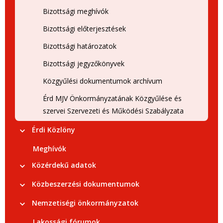
Bizottsági meghívók
Bizottsági előterjesztések
Bizottsági határozatok
Bizottsági jegyzőkönyvek
Közgyűlési dokumentumok archívum
Érd MJV Önkormányzatának Közgyűlése és
szervei Szervezeti és Működési Szabályzata
Érdi Közlöny
Meghívók
Közérdekű adatok
Közbeszerzési dokumentumok
Nemzetiségi önkormányzatok
Lakossági fórumok