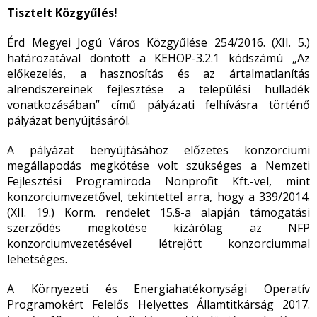
Tisztelt Közgyűlés!
Érd Megyei Jogú Város Közgyűlése 254/2016. (XII. 5.)
határozatával döntött a KEHOP-3.2.1 kódszámú „Az
előkezelés, a hasznosítás és az ártalmatlanítás
alrendszereinek fejlesztése a települési hulladék
vonatkozásában” című pályázati felhívásra történő
pályázat benyújtásáról.
A pályázat benyújtásához előzetes konzorciumi
megállapodás megkötése volt szükséges a Nemzeti
Fejlesztési Programiroda Nonprofit Kft.-vel, mint
konzorciumvezetővel, tekintettel arra, hogy a 339/2014.
(XII. 19.) Korm. rendelet 15.§-a alapján támogatási
szerződés megkötése kizárólag az NFP
konzorciumvezetésével létrejött konzorciummal
lehetséges.
A Környezeti és Energiahatékonysági Operatív
Programokért Felelős Helyettes Államtitkárság 2017.