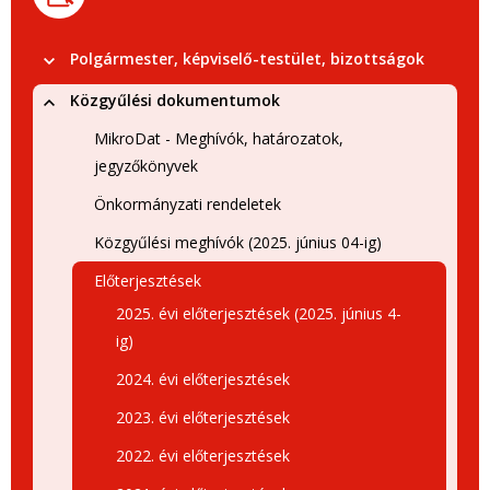
Polgármester, képviselő-testület, bizottságok
Közgyűlési dokumentumok
MikroDat - Meghívók, határozatok,
jegyzőkönyvek
Önkormányzati rendeletek
Közgyűlési meghívók (2025. június 04-ig)
Előterjesztések
2025. évi előterjesztések (2025. június 4-
ig)
2024. évi előterjesztések
2023. évi előterjesztések
2022. évi előterjesztések