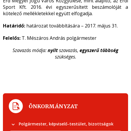
Érd Megyei Jogú Város Közgyűlése, mint alapító, az Érdi
Sport Kft. 2016. évi egyszerűsített beszámolóját a
kötelező mellékletekkel együtt elfogadja.
Határidő:
határozat továbbítására – 2017. május 31.
Felelős:
T. Mészáros András polgármester
Szavazás módja:
nyílt
szavazás,
egyszerű többség
szükséges.
ÖNKORMÁNYZAT
Polgármester, képviselő-testület, bizottságok