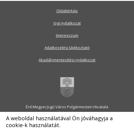
Oldaltérkép
Jogi nyilatkozat
Impresszum
Adatkezelési tájékoztató
Akadálymentesítési nyilatkozat
Érd Megyei Jogú Város Polgármesteri Hivatala
2030 Érd, Alsó utca 1.
A weboldal használatával Ön jóváhagyja a
Levélcím: 2031 Érd, Pf.: 31
cookie-k használatát.
E-mail:
onkormanyzat@erd.hu