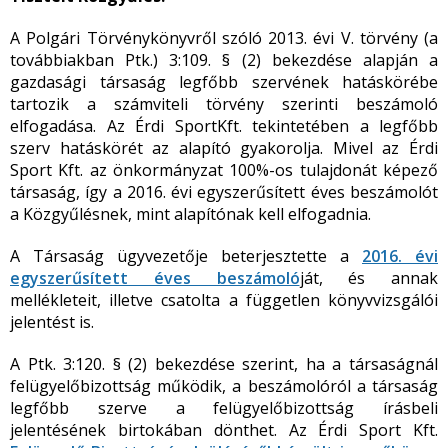
A Polgári Törvénykönyvről szóló 2013. évi V. törvény (a
továbbiakban Ptk.) 3:109. § (2) bekezdése alapján a
gazdasági társaság legfőbb szervének hatáskörébe
tartozik a számviteli törvény szerinti beszámoló
elfogadása. Az Érdi SportKft. tekintetében a legfőbb
szerv hatáskörét az alapító gyakorolja. Mivel az Érdi
Sport Kft. az önkormányzat 100%-os tulajdonát képező
társaság, így a 2016. évi egyszerűsített éves beszámolót
a Közgyűlésnek, mint alapítónak kell elfogadnia.
A Társaság ügyvezetője beterjesztette a
2016. évi
egyszerűsített éves beszámoló
ját, és annak
mellékleteit, illetve csatolta a független könyvvizsgálói
jelentést is.
A Ptk. 3:120. § (2) bekezdése szerint, ha a társaságnál
felügyelőbizottság működik, a beszámolóról a társaság
legfőbb szerve a felügyelőbizottság írásbeli
jelentésének birtokában dönthet. Az Érdi Sport Kft.