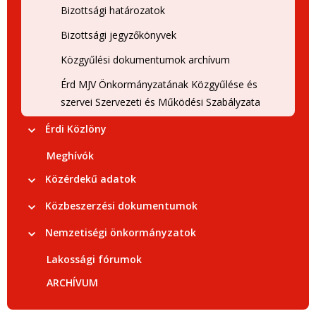
Bizottsági határozatok
Bizottsági jegyzőkönyvek
Közgyűlési dokumentumok archívum
Érd MJV Önkormányzatának Közgyűlése és
szervei Szervezeti és Működési Szabályzata
Érdi Közlöny
Meghívók
Közérdekű adatok
Közbeszerzési dokumentumok
Nemzetiségi önkormányzatok
Lakossági fórumok
ARCHÍVUM