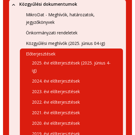
Közgyűlési dokumentumok
MikroDat - Meghívók, határozatok,
jegyzőkönyvek
Önkormányzati rendeletek
Közgyűlési meghívók (2025. június 04-ig)
Előterjesztések
2025. évi előterjesztések (2025. június 4-
ig)
2024. évi előterjesztések
2023. évi előterjesztések
2022. évi előterjesztések
2021. évi előterjesztések
2020. évi előterjesztések
2019. évi előterjesztések