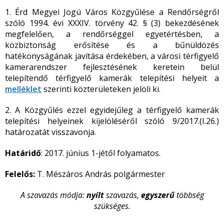
1. Érd Megyei Jogú Város Közgyűlése a Rendőrségről
szóló 1994. évi XXXIV. törvény 42. § (3) bekezdésének
megfelelően, a rendőrséggel egyetértésben, a
közbiztonság erősítése és a bűnüldözés
hatékonyságának javítása érdekében, a városi térfigyelő
kamerarendszer fejlesztésének keretein belül
telepítendő térfigyelő kamerák telepítési helyeit a
melléklet
szerinti közterületeken jelöli ki.
2. A Közgyűlés ezzel egyidejűleg a térfigyelő kamerák
telepítési helyeinek kijelöléséről szóló 9/2017.(I.26.)
határozatát visszavonja.
Határidő
: 2017. június 1-jétől folyamatos.
Felelős:
T. Mészáros András polgármester
A szavazás módja:
nyílt
szavazás,
egyszerű
többség
szükséges.