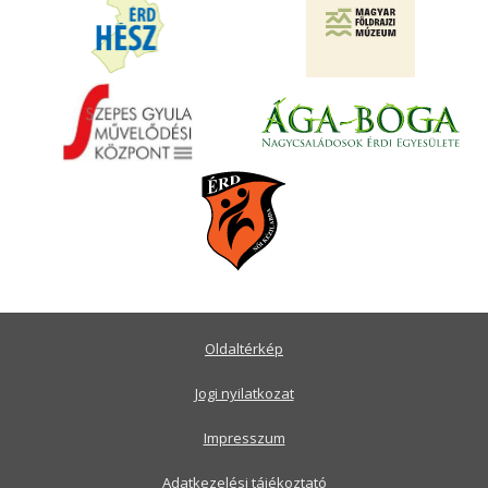
Oldaltérkép
Jogi nyilatkozat
Impresszum
Adatkezelési tájékoztató