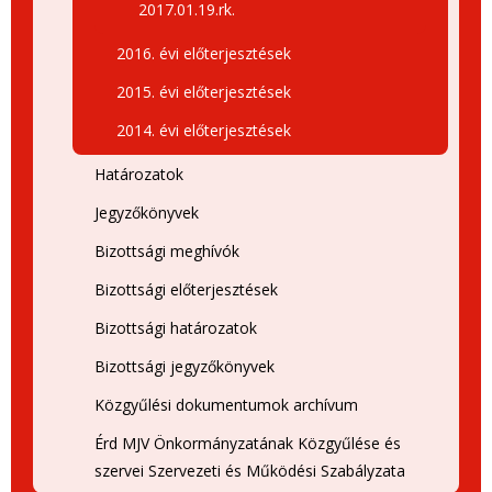
2017.01.19.rk.
2016. évi előterjesztések
2015. évi előterjesztések
2014. évi előterjesztések
Határozatok
Jegyzőkönyvek
Bizottsági meghívók
Bizottsági előterjesztések
Bizottsági határozatok
Bizottsági jegyzőkönyvek
Közgyűlési dokumentumok archívum
Érd MJV Önkormányzatának Közgyűlése és
szervei Szervezeti és Működési Szabályzata