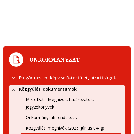
ÖNKORMÁNYZAT
Polgármester, képviselő-testület, bizottságok
Közgyűlési dokumentumok
MikroDat - Meghívók, határozatok,
jegyzőkönyvek
Önkormányzati rendeletek
Közgyűlési meghívók (2025. június 04-ig)