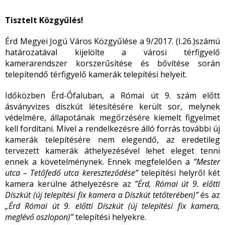
Tisztelt Közgyűlés!
Érd Megyei Jogú Város Közgyűlése a 9/2017. (I.26.)számú
határozatával kijelölte a városi térfigyelő
kamerarendszer korszerűsítése és bővítése során
telepítendő térfigyelő kamerák telepítési helyeit.
Időközben Érd-Ófaluban, a Római út 9. szám előtt
ásványvizes díszkút létesítésére került sor, melynek
védelmére, állapotának megőrzésére kiemelt figyelmet
kell fordítani. Mivel a rendelkezésre álló forrás további új
kamerák telepítésére nem elegendő, az eredetileg
tervezett kamerák áthelyezésével lehet eleget tenni
ennek a követelménynek. Ennek megfelelően a
”Mester
utca – Tetőfedő utca kereszteződése”
telepítési helyről két
kamera kerülne áthelyezésre az
”Érd, Római út 9. előtti
Díszkút (új telepítési fix kamera a Díszkút tetőterében)”
és az
„Érd Római út 9. előtti Díszkút (új telepítési fix kamera,
meglévő oszlopon)”
telepítési helyekre.