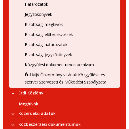
Határozatok
Jegyzőkönyvek
Bizottsági meghívók
Bizottsági előterjesztések
Bizottsági határozatok
Bizottsági jegyzőkönyvek
Közgyűlési dokumentumok archívum
Érd MJV Önkormányzatának Közgyűlése és
szervei Szervezeti és Működési Szabályzata
Érdi Közlöny
Meghívók
Közérdekű adatok
Közbeszerzési dokumentumok