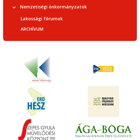
Nemzetiségi önkormányzatok
Lakossági fórumok
ARCHÍVUM