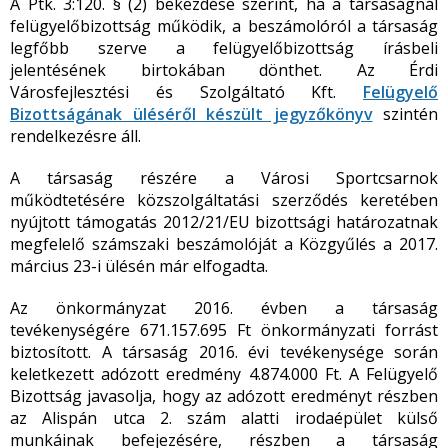
A Ptk. 3:120. § (2) bekezdése szerint, ha a társaságnál
felügyelőbizottság működik, a beszámolóról a társaság
legfőbb szerve a felügyelőbizottság írásbeli
jelentésének birtokában dönthet. Az Érdi
Városfejlesztési és Szolgáltató Kft.
Felügyelő
Bizottságának üléséről készült jegyzőkönyv
szintén
rendelkezésre áll.
A társaság részére a Városi Sportcsarnok
működtetésére közszolgáltatási szerződés keretében
nyújtott támogatás 2012/21/EU bizottsági határozatnak
megfelelő számszaki beszámolóját a Közgyűlés a 2017.
március 23-i ülésén már elfogadta.
Az önkormányzat 2016. évben a társaság
tevékenységére 671.157.695 Ft önkormányzati forrást
biztosított. A társaság 2016. évi tevékenysége során
keletkezett adózott eredmény 4.874.000 Ft. A Felügyelő
Bizottság javasolja, hogy az adózott eredményt részben
az Alispán utca 2. szám alatti irodaépület külső
munkáinak befejezésére, részben a társaság