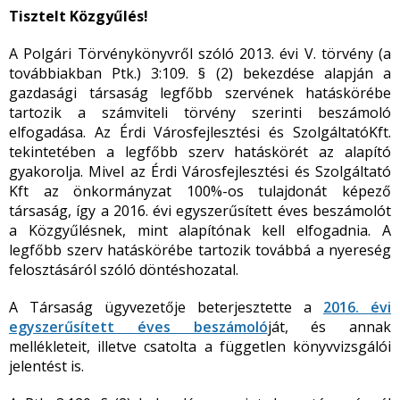
Tisztelt Közgyűlés!
A Polgári Törvénykönyvről szóló 2013. évi V. törvény (a
továbbiakban Ptk.) 3:109. § (2) bekezdése alapján a
gazdasági társaság legfőbb szervének hatáskörébe
tartozik a számviteli törvény szerinti beszámoló
elfogadása. Az Érdi Városfejlesztési és SzolgáltatóKft.
tekintetében a legfőbb szerv hatáskörét az alapító
gyakorolja. Mivel az Érdi Városfejlesztési és Szolgáltató
Kft az önkormányzat 100%-os tulajdonát képező
társaság, így a 2016. évi egyszerűsített éves beszámolót
a Közgyűlésnek, mint alapítónak kell elfogadnia. A
legfőbb szerv hatáskörébe tartozik továbbá a nyereség
felosztásáról szóló döntéshozatal.
A Társaság ügyvezetője beterjesztette a
2016. évi
egyszerűsített éves beszámoló
ját, és annak
mellékleteit, illetve csatolta a független könyvvizsgálói
jelentést is.