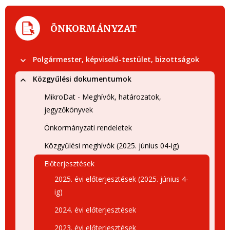
ÖNKORMÁNYZAT
Polgármester, képviselő-testület, bizottságok
Közgyűlési dokumentumok
MikroDat - Meghívók, határozatok,
jegyzőkönyvek
Önkormányzati rendeletek
Közgyűlési meghívók (2025. június 04-ig)
Előterjesztések
2025. évi előterjesztések (2025. június 4-
ig)
2024. évi előterjesztések
2023. évi előterjesztések