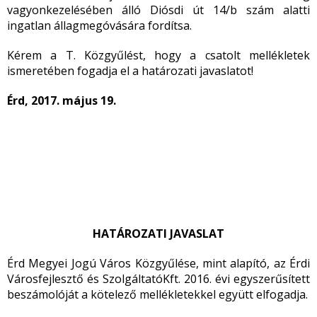
vagyonkezelésében álló Diósdi út 14/b szám alatti
ingatlan állagmegóvására fordítsa.
Kérem a T. Közgyűlést, hogy a csatolt mellékletek
ismeretében fogadja el a határozati javaslatot!
Érd, 2017. május 19.
HATÁROZATI JAVASLAT
Érd Megyei Jogú Város Közgyűlése, mint alapító, az Érdi
Városfejlesztő és SzolgáltatóKft. 2016. évi egyszerűsített
beszámolóját a kötelező mellékletekkel együtt elfogadja.