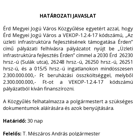
HATÁROZATI JAVASLAT
Érd Megyei Jogú Város Közgyűlése egyetért azzal, hogy
Érd Megyei Jogú Város a VEKOP-1.2.4-17 kódszámú, „Az
üzleti infrastruktúra fejlesztésének támogatása Érden”
című pályázati felhívásra pályázatot nyújt be „Üzleti
infrastruktúra fejlesztés Érden” címmel a 2030 Érd 26230
hrsz.-ú (Sulák utca), 26248 hrsz.-ú, 26250 hrsz.-ú, 26251
hrsz-ú, és a 015/5 hrsz.-ú ingatlanokon mindösszesen
2.300.000.000,- Ft beruházási összköltséggel, melyből
2.300.000.000,- Ft-ot a VEKOP-1.2.4-17 kódszámú
pályázatból kíván finanszírozni.
A Közgyűlés felhatalmazza a polgármestert a szükséges
dokumentumok aláírására és azok benyújtására.
Határidő:
30 nap
Felelős:
T. Mészáros András polgármester