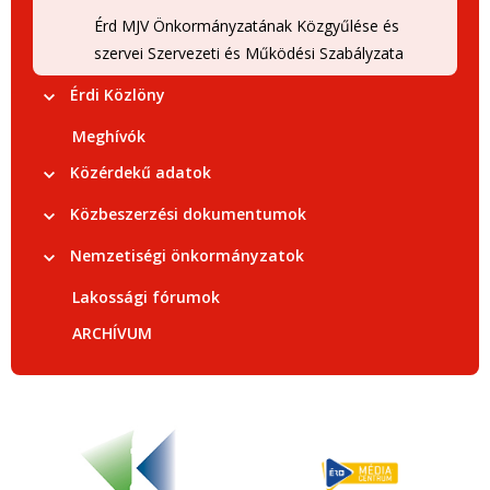
Érd MJV Önkormányzatának Közgyűlése és
szervei Szervezeti és Működési Szabályzata
Érdi Közlöny
Meghívók
Közérdekű adatok
Közbeszerzési dokumentumok
Nemzetiségi önkormányzatok
Lakossági fórumok
ARCHÍVUM