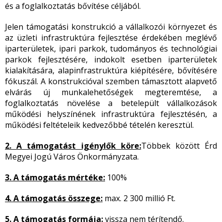
és a foglalkoztatás bővítése céljából.
Jelen támogatási konstrukció a vállalkozói környezet és
az üzleti infrastruktúra fejlesztése érdekében meglévő
iparterületek, ipari parkok, tudományos és technológiai
parkok fejlesztésére, indokolt esetben iparterületek
kialakítására, alapinfrastruktúra kiépítésére, bővítésére
fókuszál. A konstrukcióval szemben támasztott alapvető
elvárás új munkalehetőségek megteremtése, a
foglalkoztatás növelése a betelepült vállalkozások
működési helyszínének infrastruktúra fejlesztésén, a
működési feltételeik kedvezőbbé tételén keresztül.
2. A támogatást igénylők köre:
Többek között Érd
Megyei Jogú Város Önkormányzata.
3. A támogatás mértéke:
100%
4. A támogatás összege:
max. 2 300 millió Ft.
5. A támogatás formája:
vissza nem térítendő.