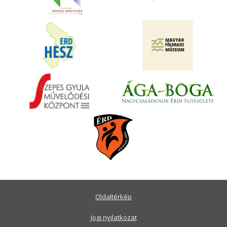
Oldaltérkép
Jogi nyilatkozat