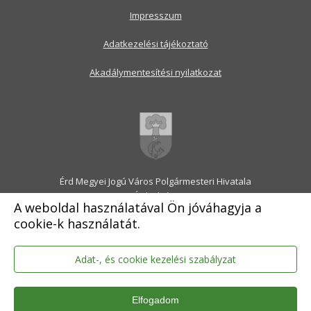
Impresszum
Adatkezelési tájékoztató
Akadálymentesítési nyilatkozat
Érd Megyei Jogú Város Polgármesteri Hivatala
2030 Érd, Alsó utca 1.
A weboldal használatával Ön jóváhagyja a
Levélcím: 2031 Érd, Pf.: 31
cookie-k használatát.
E-mail:
onkormanyzat@erd.hu
Telefonközpont:
06-23-522-300
Ügyfélszolgálat:
06-23-522-301
Adat-, és cookie kezelési szabályzat
Hivatali Kapu: ERDPH
KRID szám: 707189964
Elfogadom