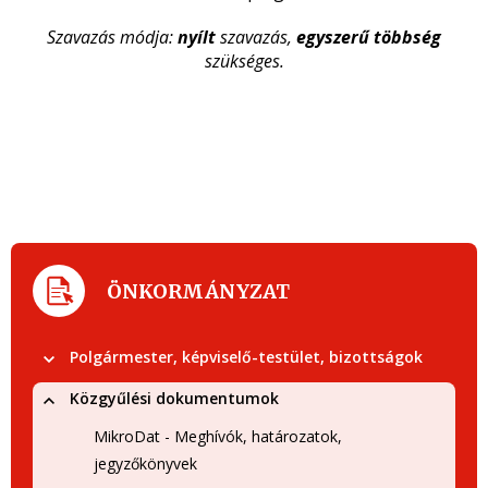
Szavazás módja:
nyílt
szavazás,
egyszerű többség
szükséges.
ÖNKORMÁNYZAT
Polgármester, képviselő-testület, bizottságok
Közgyűlési dokumentumok
MikroDat - Meghívók, határozatok,
jegyzőkönyvek