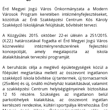
Érd Megyei Jogú Város Önkormányzata a Modern
Városok Program keretében intézményfejlesztéseket,
közöttük az Érdi Szakképzési Centrum Kós Károly
Szakképző Iskolájának felújítását, bővítését tervezi.
A Közgyűlés 2015. október 22-ei ülésén a 251/2015.
(X.22.) határozatával fogadta el Érd Megyei Jogú Város
köznevelési intézményrendszerének fejlesztési
koncepcióját, amely megalapozta az iskola
átalakításának tervezési programját.
A beruházás célja a meglévő épületegységek közül a
főépület megtartása mellett az összevont ingatlanon
szakképző iskola bővítése új tantermek, új tornacsarnok
(25x46m) és új, önálló műhelyház kialakításával, valamint
a szakképzési Centrum helyiségigényeinek biztosítása
12 fő részére. Szükséges az ingatlanon belül
parkolóhelyek kialakítása, az összevont ingatlan
kertészeti rendezése, kültéri sportpálya létrehozása. Érd