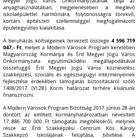
Megyei Jogú Város Önkormányzatának célja az
anyaghasználatában, megjelenésében a meglévő
iskolaépülettel harmóniára, folytonosságra törekvő,
kortárs építészeti szellemiséggel megfogalmazott
épületegyüttes kialakítása.
A beruházás költségeinek tervezett összege
4 596 719
047,- Ft
, melyet a Modern Városok Program keretében
Magyarország Kormánya és Érd Megyei Jogú Város
Önkormányzata együttműködési megállapodásával
összefüggő Érd Megyei Jogú Város köznevelési,
szakképzési, szociális és egészségügyi intézményeinek
fejlesztése érdekében támogatás biztosításáról szóló
1408/2017. (VI.28.) Korm. határozat terhére kívánunk
finanszírozni.
A Modern Városok Program Bizottság 2017. június 28-án
döntött az említett kormányhatározatban nevesített
17 886 700 000 Ft támogatás megítéléséről, melynek
része az Érdi Szakképzési Centrum Kós Károly
Szakképző Iskolájának felújítása, bővítése. A