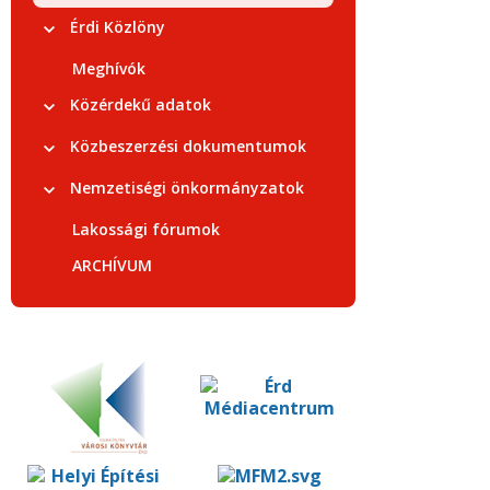
Érdi Közlöny
Meghívók
Közérdekű adatok
Közbeszerzési dokumentumok
Nemzetiségi önkormányzatok
Lakossági fórumok
ARCHÍVUM