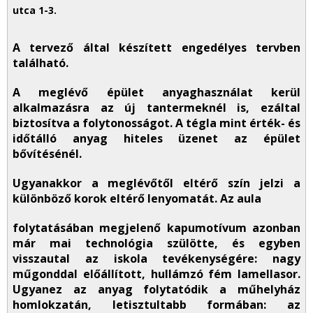
A tervező által készített engedélyes tervben
található.
A meglévő épület anyaghasználat kerül
alkalmazásra az új tantermeknél is, ezáltal
biztosítva a folytonosságot. A tégla mint érték- és
időtálló anyag hiteles üzenet az épület
bővítésénél.
Ugyanakkor a meglévőtől eltérő szín jelzi a
különböző korok eltérő lenyomatát. Az aula
folytatásában megjelenő kapumotívum azonban
már mai technológia szülötte, és egyben
visszautal az iskola tevékenységére: nagy
műgonddal előállított, hullámzó fém lamellasor.
Ugyanez az anyag folytatódik a műhelyház
homlokzatán, letisztultabb formában: az