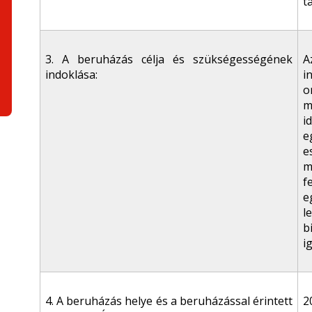
t
3. A beruházás célja és szükségességének
A
indoklása:
i
o
m
i
e
e
m
f
e
l
b
i
4. A beruházás helye és a beruházással érintett
2