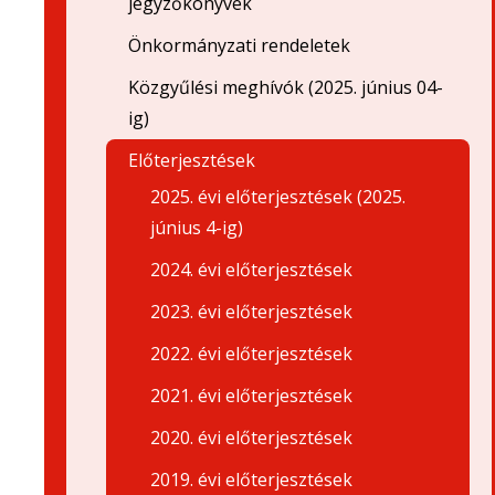
jegyzőkönyvek
Önkormányzati rendeletek
Közgyűlési meghívók (2025. június 04-
ig)
Előterjesztések
2025. évi előterjesztések (2025.
június 4-ig)
2024. évi előterjesztések
2023. évi előterjesztések
2022. évi előterjesztések
2021. évi előterjesztések
2020. évi előterjesztések
2019. évi előterjesztések