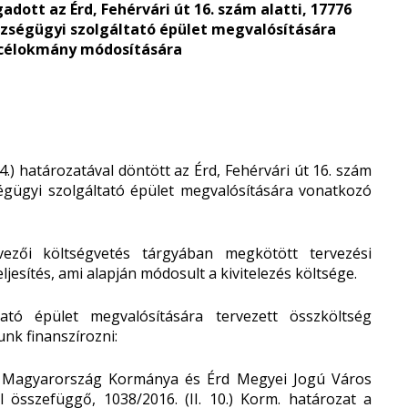
ogadott a
z Érd, Fehérvári út 16. szám alatti, 17776
szségügyi szolgáltató épület megvalósítására
 célokmány módosítására
.) határozatával döntött az Érd, Fehérvári út 16. szám
ségügyi szolgáltató épület megvalósítására vonatkozó
vezői költségvetés tárgyában megkötött tervezési
ljesítés, ami alapján módosult a kivitelezés költsége.
ató épület megvalósítására tervezett összköltség
unk finanszírozni:
yarország Kormánya és Érd Megyei Jogú Város
összefüggő, 1038/2016. (II. 10.) Korm. határozat a