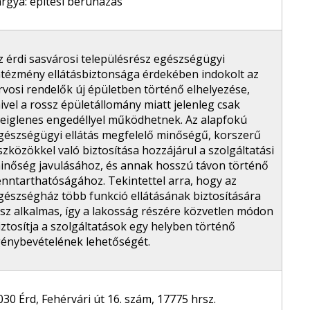
árgya: építési beruházás
z érdi sasvárosi településrész egészségügyi
ntézmény ellátásbiztonsága érdekében indokolt az
rvosi rendelők új épületben történő elhelyezése,
ivel a rossz épületállomány miatt jelenleg csak
deiglenes engedéllyel működhetnek. Az alapfokú
gészségügyi ellátás megfelelő minőségű, korszerű
szközökkel való biztosítása hozzájárul a szolgáltatási
inőség javulásához, és annak hosszú távon történő
enntarthatóságához. Tekintettel arra, hogy az
gészségház több funkció ellátásának biztosítására
esz alkalmas, így a lakosság részére közvetlen módon
iztosítja a szolgáltatások egy helyben történő
génybevételének lehetőségét.
030 Érd, Fehérvári út 16. szám, 17775 hrsz.