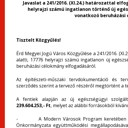
Javaslat a 241/2016. (XI.24.) határozattal elf
helyrajzi számú ingatlanon történő új egé
vonatkozó
beruházási
Tisztelt Közgyűlés!
Érd Megyei Jogú Város Közgyűlése a 241/2016. (XI.24
alatti, 17776 helyrajzi számú ingatlanon új egész
beruházási célokmány elfogadásáról.
Az építészeti-műszaki tervdokumentáció és ter
szerződés szerint a tervező részéről megtörtént a te
A fentiek alapján az új egészségügyi szolgált
239.604.253,- Ft
, melyet az alábbi forrásokból kíván
- A Modern Városok Program keretében Mag
Önkormányzata együttműködési megállapodásával 