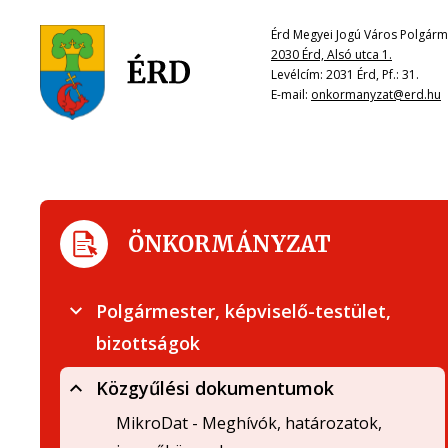
Érd Megyei Jogú Város Polgárme
2030 Érd, Alsó utca 1.
Levélcím: 2031 Érd, Pf.: 31.
E-mail:
onkormanyzat@erd.hu
ÖNKORMÁNYZAT
Polgármester, képviselő-testület,
bizottságok
Közgyűlési dokumentumok
MikroDat - Meghívók, határozatok,