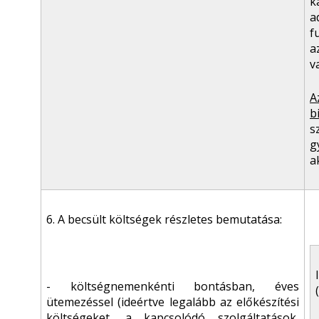
k
a
f
a
v
A
b
s
g
a
6. A becsült költségek részletes bemutatása:
- költségnemenkénti bontásban, éves
ütemezéssel (ideértve legalább az előkészítési
költségeket, a kapcsolódó szolgáltatások,