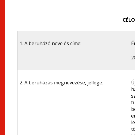
CÉL
1. A beruházó neve és címe:
É
2
2. A beruházás megnevezése, jellege:
Ú
h
s
f
b
e
l
t