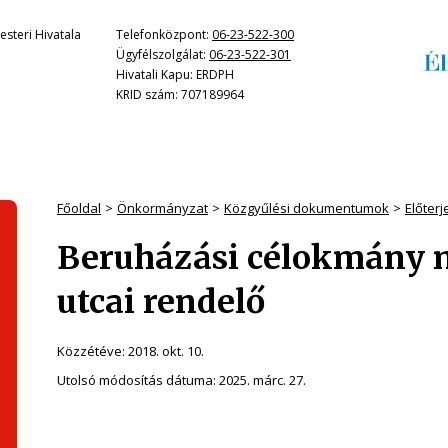
steri Hivatala
Telefonközpont:
06-23-522-300
Ügyfélszolgálat:
06-23-522-301
Hivatali Kapu: ERDPH
KRID szám: 707189964
Főoldal
Önkormányzat
Közgyűlési dokumentumok
Előter
Beruházási célokmány m
utcai rendelő
Közzétéve:
2018. okt. 10.
Utolsó módosítás dátuma:
2025. márc. 27.