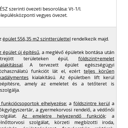
ÉSZ szerinti övezeti besorolása: Vt-1/l.
elepülésközponti vegyes övezet.
z
épület 556,35 m
2
szintterülettel
rendelkezik majd.
z épület új építésű
, a meglévő épületek bontása után
étrejött területeken épül,
földszint+emelet
ialakítással
. A tervezett épület egészségügyi
özhasználatú funkciót lát el, ezért
teljes körűen
kadálymentes
kialakítású. Az épületben lift kerül
eépítésre, amely az emeletet és a tetőteret is
iszolgálja.
 funkciócsoportok elhelyezése:
a
földszintre kerül
a
iókgyógyszertár, a gyermekorvosi rendelő, a védőnői
zolgálat.
Az emeletre helyezendő funkciók
: a
elnőttorvosi szolgálat, körzeti megbízotti iroda,