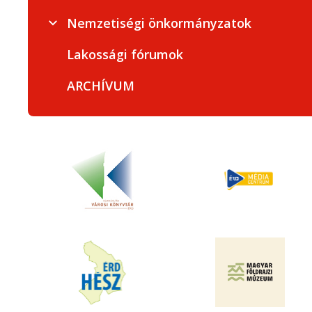
Nemzetiségi önkormányzatok
Lakossági fórumok
ARCHÍVUM