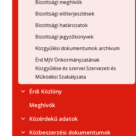
Bizottsági meghívók
Bizottsági előterjesztések
Bizottsági határozatok
Bizottsági jegyzőkönyvek
Közgyűlési dokumentumok archívum
Érd MJV Önkormányzatának
Közgyűlése és szervei Szervezeti és
Működési Szabályzata
Érdi Közlöny
Meghívók
Közérdekű adatok
Közbeszerzési dokumentumok