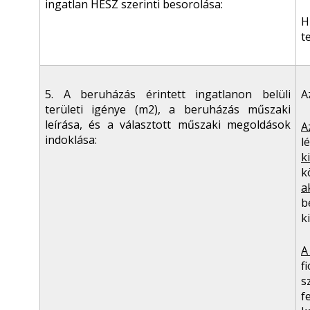
ingatlan HÉSZ szerinti besorolása:
H
t
5. A beruházás érintett ingatlanon belüli
A
területi igénye (m
2
), a beruházás műszaki
leírása, és a választott műszaki megoldások
A
indoklása:
l
k
k
a
b
k
A
f
s
f