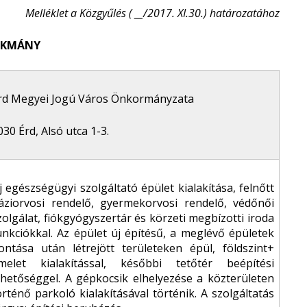
Melléklet a Közgyűlés ( __/2017. XI.30.) határozatához
OKMÁNY
rd Megyei Jogú Város Önkormányzata
030 Érd, Alsó utca 1-3.
j egészségügyi szolgáltató épület kialakítása, felnőtt
áziorvosi rendelő, gyermekorvosi rendelő, védőnői
zolgálat, fiókgyógyszertár és körzeti megbízotti iroda
unkciókkal. Az épület új építésű, a meglévő épületek
ontása után létrejött területeken épül, földszint+
melet kialakítással, későbbi tetőtér beépítési
ehetőséggel. A gépkocsik elhelyezése a közterületen
örténő parkoló kialakításával történik. A szolgáltatás