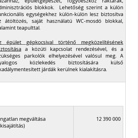
azánház, épületgépészet, fogyóeszköz raktárak,
dminisztrációs blokkok. Lehetőség szerint a külön
unkcionális egységekhez külön-külön lesz biztosítva
z átöltözés, saját használatú WC-mosdó blokkal,
alamint teapulttal.
z épület gépkocsival történő megközelítésének
iztosítása
a közúti kapcsolat rendezésével, és a
zükséges parkolók elhelyezésével valósul meg. A
yalogos közlekedés biztosítására külső
kadálymentesített járdák kerülnek kialakításra.
Ingatlan megváltása
12 390 000
(kisajátítás)