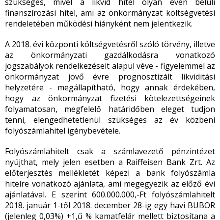
szükséges, mivel a likvid hitel olyan éven belüli
finanszírozási hitel, ami az önkormányzat költségvetési
rendeletében működési hiányként nem jelentkezik.
A 2018. évi központi költségvetésről szóló törvény, illetve
az önkormányzati gazdálkodásra vonatkozó
jogszabályok rendelkezéseit alapul véve - figyelemmel az
önkormányzat jövő évre prognosztizált likviditási
helyzetére - megállapítható, hogy annak érdekében,
hogy az önkormányzat fizetési kötelezettségeinek
folyamatosan, megfelelő határidőben eleget tudjon
tenni, elengedhetetlenül szükséges az év közbeni
folyószámlahitel igénybevétele.
Folyószámlahitelt csak a számlavezető pénzintézet
nyújthat, mely jelen esetben a Raiffeisen Bank Zrt. Az
előterjesztés mellékletét képezi a bank folyószámla
hitelre vonatkozó ajánlata, ami megegyezik az előző évi
ajánlatával. E szerint 600.000.000,-Ft folyószámlahitelt
2018. január 1-től 2018. december 28-ig egy havi BUBOR
(jelenleg 0,03%) +1,ű % kamatfelár mellett biztosítana a