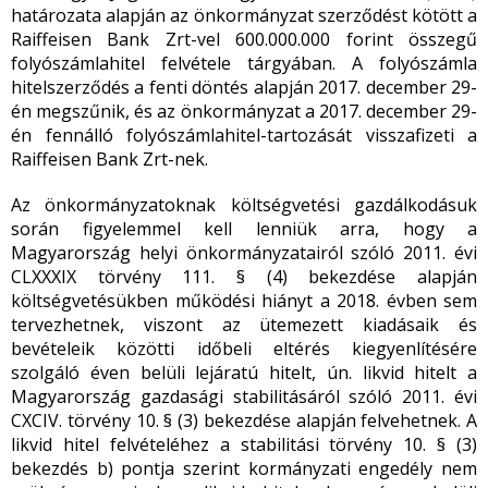
határozata alapján az önkormányzat szerződést kötött a
Raiffeisen Bank Zrt-vel 600.000.000 forint összegű
folyószámlahitel felvétele tárgyában. A folyószámla
hitelszerződés a fenti döntés alapján 2017. december 29-
én megszűnik, és az önkormányzat a 2017. december 29-
én fennálló folyószámlahitel-tartozását visszafizeti a
Raiffeisen Bank Zrt-nek.
Az önkormányzatoknak költségvetési gazdálkodásuk
során figyelemmel kell lenniük arra, hogy a
Magyarország helyi önkormányzatairól szóló 2011. évi
CLXXXIX törvény 111. § (4) bekezdése alapján
költségvetésükben működési hiányt a 2018. évben sem
tervezhetnek, viszont az ütemezett kiadásaik és
bevételeik közötti időbeli eltérés kiegyenlítésére
szolgáló éven belüli lejáratú hitelt, ún. likvid hitelt a
Magyarország gazdasági stabilitásáról szóló 2011. évi
CXCIV. törvény 10. § (3) bekezdése alapján felvehetnek. A
likvid hitel felvételéhez a stabilitási törvény 10. § (3)
bekezdés b) pontja szerint kormányzati engedély nem