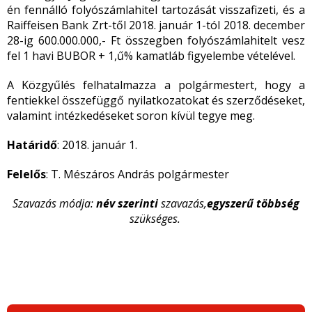
én fennálló folyószámlahitel tartozását visszafizeti, és a
Raiffeisen Bank Zrt-től 2018. január 1-tól 2018. december
28-ig 600.000.000,- Ft összegben folyószámlahitelt vesz
fel 1 havi BUBOR + 1,ű% kamatláb figyelembe vételével.
A Közgyűlés felhatalmazza a polgármestert, hogy a
fentiekkel összefüggő nyilatkozatokat és szerződéseket,
valamint intézkedéseket soron kívül tegye meg.
Határidő
: 2018. január 1.
Felelős
: T. Mészáros András polgármester
Szavazás módja
:
n
év szerinti
szavazás,
egyszerű többség
szükséges
.