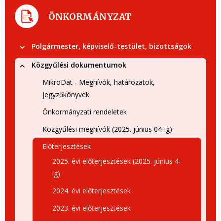
ÖNKORMÁNYZAT
Polgármester, képviselő-testület, bizottságok
Közgyűlési dokumentumok
MikroDat - Meghívók, határozatok,
jegyzőkönyvek
Önkormányzati rendeletek
Közgyűlési meghívók (2025. június 04-ig)
Előterjesztések
2025. évi előterjesztések (2025. június 4-
ig)
2024. évi előterjesztések
2023. évi előterjesztések