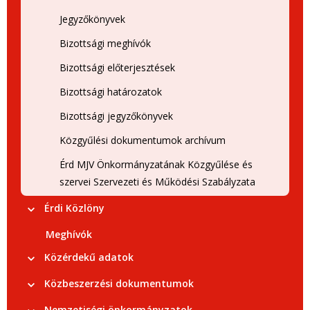
Jegyzőkönyvek
Bizottsági meghívók
Bizottsági előterjesztések
Bizottsági határozatok
Bizottsági jegyzőkönyvek
Közgyűlési dokumentumok archívum
Érd MJV Önkormányzatának Közgyűlése és
szervei Szervezeti és Működési Szabályzata
Érdi Közlöny
Meghívók
Közérdekű adatok
Közbeszerzési dokumentumok
Nemzetiségi önkormányzatok