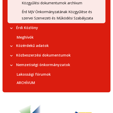
Közgyűlési dokumentumok archívum
Érd MJV Önkormányzatának Közgyűlése és
szervei Szervezeti és Működési Szabályzata
Érdi Közlöny
Meghívók
Közérdekű adatok
Közbeszerzési dokumentumok
Nemzetiségi önkormányzatok
Lakossági fórumok
ARCHÍVUM