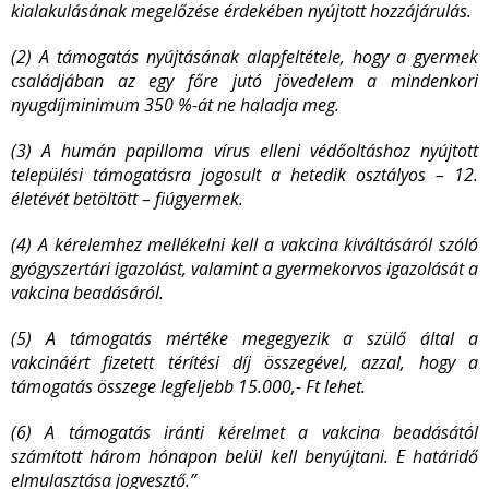
kialakulásának megelőzése érdekében nyújtott hozzájárulás.
(2) A támogatás nyújtásának alapfeltétele, hogy a gyermek
családjában az egy főre jutó jövedelem a mindenkori
nyugdíjminimum 350 %-át ne haladja meg.
(3) A humán papilloma vírus elleni védőoltáshoz nyújtott
települési támogatásra jogosult a hetedik osztályos – 12.
életévét betöltött – fiúgyermek.
(4) A kérelemhez mellékelni kell a vakcina kiváltásáról szóló
gyógyszertári igazolást, valamint a gyermekorvos igazolását a
vakcina beadásáról.
(5) A támogatás mértéke megegyezik a szülő által a
vakcináért fizetett térítési díj összegével, azzal, hogy a
támogatás összege legfeljebb 15.000,- Ft lehet.
(6) A támogatás iránti kérelmet a vakcina beadásától
számított három hónapon belül kell benyújtani. E határidő
elmulasztása jogvesztő.”