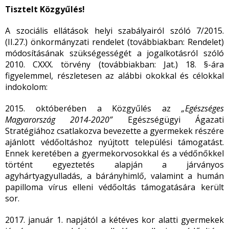
Tisztelt Közgyűlés!
A szociális ellátások helyi szabályairól szóló 7/2015.
(II.27.) önkormányzati rendelet (továbbiakban: Rendelet)
módosításának szükségességét a jogalkotásról szóló
2010. CXXX. törvény (továbbiakban: Jat.) 18. §-ára
figyelemmel, részletesen az alábbi okokkal és célokkal
indokolom:
2015. októberében a Közgyűlés az
„Egészséges
Magyarország 2014-2020”
Egészségügyi Ágazati
Stratégiához csatlakozva bevezette a gyermekek részére
ajánlott védőoltáshoz nyújtott települési támogatást.
Ennek keretében a gyermekorvosokkal és a védőnőkkel
történt egyeztetés alapján a járványos
agyhártyagyulladás, a bárányhimlő, valamint a humán
papilloma vírus elleni védőoltás támogatására került
sor.
2017. január 1. napjától a kétéves kor alatti gyermekek