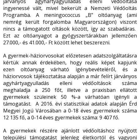
járványos agyhártyagyulladás elleni védőoltása
ingyenessé vált, mivel bekerült a Nemzeti Védőoltás
Programba. A meningococcus „B” oltóanyag (ami
nemrég került forgalomba Magyarországon) viszont
nincs a támogatott oltások között, így az szabadáras.
Ezt az oltóanyagot a gyógyszertárakban jellemzően
27.000,- és 41.000,- Ft között lehet beszerezni.
A gyermek-háziorvosokat előzetesen adatszolgáltatásra
kértük annak érdekében, hogy reális képet kapjunk
ezen oltóanyag várható igénybevételéről, és a
háziorvosok tájékoztatása alapján a már felírt járványos
agyhártyagyulladás elleni védőoltások száma
meghaladja a 250 főt, illetve a praxisban ellátott
gyermekek szüleinek 50 %-a várhatóan igényli a
támogatást. A 2016. évi statisztikai adatok alapján Érd
Megyei Jogú Városában a 0-18 éves gyermekek száma
12 135 fő, a 0-14 éves gyermekek száma: 9 407 fő.
A gyermekek részére ajánlott védőoltáshoz nyújtott
települési támogatást jelenleg életkortól és vagyoni