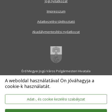
Jogi nyilatkozat
Impresszum
Adatkezelési tájékoztató
Akadálymentesítési nyilatkozat
Érd Megyei Jogú Város Polgármesteri Hivatala
2030 Érd, Alsó utca 1.
A weboldal használatával Ön jóváhagyja a
Levélcím: 2031 Érd, Pf.: 31
cookie-k használatát.
E-mail:
onkormanyzat@erd.hu
Telefonközpont:
06-23-522-300
Ügyfélszolgálat:
06-23-522-301
Adat-, és cookie kezelési szabályzat
Hivatali Kapu: ERDPH
KRID szám: 707189964