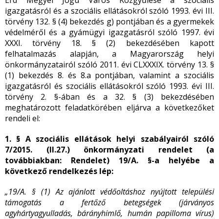
Érd Megyei Jogú Város Közgyűlése a szociális
igazgatásról és a szociális ellátásokról szóló 1993. évi III.
törvény 132. § (4) bekezdés g) pontjában és a gyermekek
védelméről és a gyámügyi igazgatásról szóló 1997. évi
XXXI. törvény 18. § (2) bekezdésében kapott
felhatalmazás alapján, a Magyarország helyi
önkormányzatairól szóló 2011. évi CLXXXIX. törvény 13. §
(1) bekezdés 8. és 8.a pontjában, valamint a szociális
igazgatásról és szociális ellátásokról szóló 1993. évi III.
törvény 2. §-ában és a 32. § (3) bekezdésében
meghatározott feladatkörében eljárva a következőket
rendeli el:
1. § A
szociális ellátások helyi szabályairól szóló
7/2015. (II.27.)
önkormányzati rendelet (a
továbbiakban: Rendelet) 19/A. §-a helyébe a
következő rendelkezés lép:
„19/A. § (1) Az ajánlott védőoltáshoz nyújtott települési
támogatás a fertőző betegségek (járványos
agyhártyagyulladás, bárányhimlő, humán papilloma vírus)