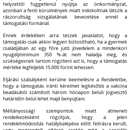
helyzettől függetlenül nyújtja az önkormányzat,
azonban a fenti körülmények miatt indokoltnak látszik a
rászorultság vizsgálatának bevezetése ennél a
támogatási formánál.
Ennek érdekében arra teszek javaslatot, hogy a
támogatás csak akkor legyen biztosítható, ha a gyermek
családjában az egy főre jutó jövedelem a mindenkori
nyugdíjminimum 350 %-át nem haladja meg, és
szükségesnek tartom rögzíteni azt is, hogy a támogatás
mértéke legfeljebb 15.000 forint lehessen.
Eljárási szabályként kerülne beemelésre a Rendeletbe,
hogy a támogatás iránti kérelmet legkésőbb a vakcina
beadásától számított három hónapon belüli jogvesztő
határidőn belül lehet majd benyújtani.
Méltányossági szempontok miatt átmeneti
rendelkezésként rögzítjük, hogy a jelen
rendeletmódosítás hatálybalépése előtt felírásra került,