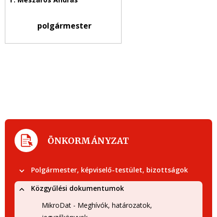
polgármester
ÖNKORMÁNYZAT
Polgármester, képviselő-testület, bizottságok
Közgyűlési dokumentumok
MikroDat - Meghívók, határozatok,