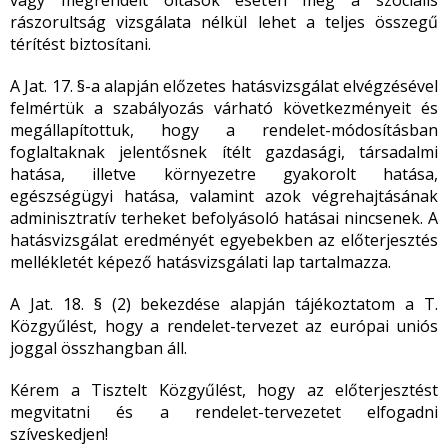
vagy megrendelt oltások esetén még a szociális
rászorultság vizsgálata nélkül lehet a teljes összegű
térítést biztosítani.
A Jat. 17. §-a alapján előzetes hatásvizsgálat elvégzésével
felmértük a szabályozás várható következményeit és
megállapítottuk, hogy a rendelet-módosításban
foglaltaknak jelentősnek ítélt gazdasági, társadalmi
hatása, illetve környezetre gyakorolt hatása,
egészségügyi hatása, valamint azok végrehajtásának
adminisztratív terheket befolyásoló hatásai nincsenek. A
hatásvizsgálat eredményét egyebekben az előterjesztés
mellékletét képező hatásvizsgálati lap tartalmazza.
A Jat. 18. § (2) bekezdése alapján tájékoztatom a T.
Közgyűlést, hogy a rendelet-tervezet az európai uniós
joggal összhangban áll.
Kérem a Tisztelt Közgyűlést, hogy az előterjesztést
megvitatni és a rendelet-tervezetet elfogadni
szíveskedjen!