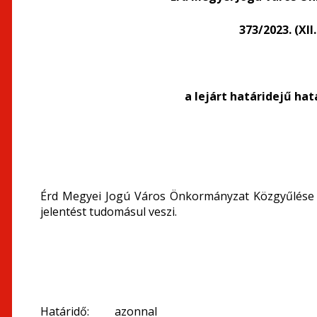
373/2023. (XII
a lejárt határidejű ha
Érd Megyei Jogú Város Önkormányzat Közgyűlése a 
jelentést tudomásul veszi.
Határidő: azonnal