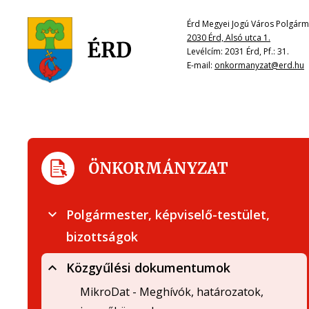
Érd Megyei Jogú Város Polgárme
2030 Érd, Alsó utca 1.
Levélcím: 2031 Érd, Pf.: 31.
E-mail:
onkormanyzat@erd.hu
ÖNKORMÁNYZAT
Polgármester, képviselő-testület,
bizottságok
Közgyűlési dokumentumok
MikroDat - Meghívók, határozatok,