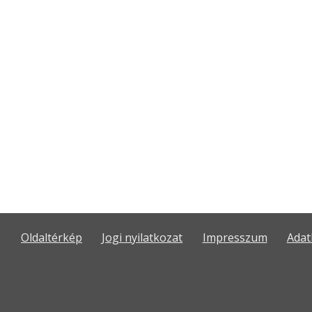
Oldaltérkép
Jogi nyilatkozat
Impresszum
Adat