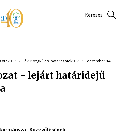
Keresés
zatok
2023. évi Közgyűlési határozatok
2023. december 14
ozat - lejárt határidejű
sa
nkormányzat Közgyűlésének