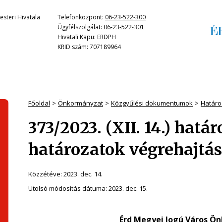
steri Hivatala
Telefonközpont:
06-23-522-300
Ügyfélszolgálat:
06-23-522-301
Hivatali Kapu: ERDPH
KRID szám: 707189964
Főoldal
Önkormányzat
Közgyűlési dokumentumok
Határo
373/2023. (XII. 14.) határ
határozatok végrehajtá
Közzétéve:
2023. dec. 14.
Utolsó módosítás dátuma:
2023. dec. 15.
Érd Megyei Jogú Város Ö