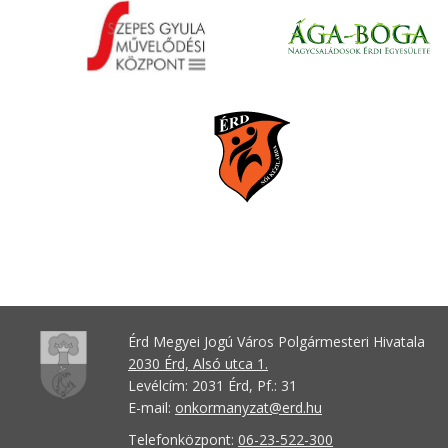
Érd Megyei Jogú Város Polgármesteri Hivatala
2030 Érd, Alsó utca 1.
Levélcím: 2031 Érd, Pf.: 31
E-mail:
onkormanyzat@erd.hu
Telefonközpont:
06-23-522-300