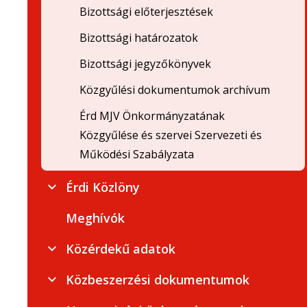
Bizottsági előterjesztések
Bizottsági határozatok
Bizottsági jegyzőkönyvek
Közgyűlési dokumentumok archívum
Érd MJV Önkormányzatának
Közgyűlése és szervei Szervezeti és
Működési Szabályzata
Érdi Közlöny
Meghívók
Közérdekű adatok
Közbeszerzési dokumentumok