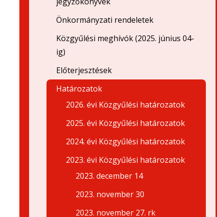
jegyzőkönyvek
Önkormányzati rendeletek
Közgyűlési meghívók (2025. június 04-
ig)
Előterjesztések
Határozatok
2026. évi Közgyűlési határozatok
2025. évi Közgyűlési határozatok
2024. évi Közgyűlési határozatok
2023. évi Közgyűlési határozatok
2023. december 14
2023. november 30
2023. november 27. rk