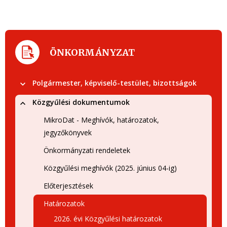
ÖNKORMÁNYZAT
Polgármester, képviselő-testület, bizottságok
Közgyűlési dokumentumok
MikroDat - Meghívók, határozatok,
jegyzőkönyvek
Önkormányzati rendeletek
Közgyűlési meghívók (2025. június 04-ig)
Előterjesztések
Határozatok
2026. évi Közgyűlési határozatok