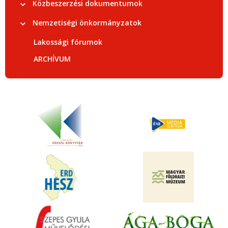
Közbeszerzési dokumentumok
Nemzetiségi önkormányzatok
Lakossági fórumok
ARCHÍVUM