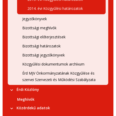
2014. évi Közgyűlési határozatok
Jegyzőkönyvek
Bizottsági meghívók
Bizottsági előterjesztések
Bizottsági határozatok
Bizottsági jegyzőkönyvek
Közgyűlési dokumentumok archívum
Érd MJV Önkormányzatának Közgyűlése és
szervei Szervezeti és Működési Szabályzata
Érdi Közlöny
Meghívók
Közérdekű adatok