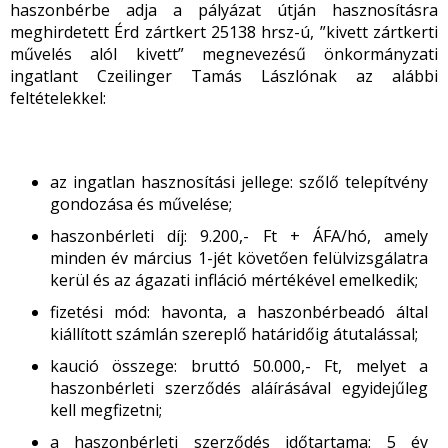
haszonbérbe adja a pályázat útján hasznosításra
meghirdetett Érd zártkert 25138 hrsz-ú, ”kivett zártkerti
művelés alól kivett” megnevezésű önkormányzati
ingatlant Czeilinger Tamás Lászlónak az alábbi
feltételekkel:
az ingatlan hasznosítási jellege: szőlő telepítvény
gondozása és művelése;
haszonbérleti díj: 9.200,- Ft + ÁFA/hó, amely
minden év március 1-jét követően felülvizsgálatra
kerül és az ágazati infláció mértékével emelkedik;
fizetési mód: havonta, a haszonbérbeadó által
kiállított számlán szereplő határidőig átutalással;
kaució összege: bruttó 50.000,- Ft, melyet a
haszonbérleti szerződés aláírásával egyidejűleg
kell megfizetni;
a haszonbérleti szerződés időtartama: 5 év