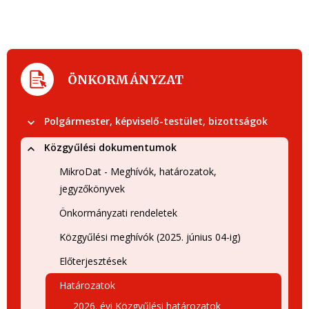
ÖNKORMÁNYZAT
Polgármester, képviselő-testület, bizottságok
Közgyűlési dokumentumok
MikroDat - Meghívók, határozatok,
jegyzőkönyvek
Önkormányzati rendeletek
Közgyűlési meghívók (2025. június 04-ig)
Előterjesztések
Határozatok
2026. évi Közgyűlési határozatok