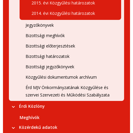
2015. évi Közgyűlési határozatok
2014. évi Közgyűlési határozatok
Jegyzőkönyvek
Bizottsági meghívók
Bizottsági előterjesztések
Bizottsági határozatok
Bizottsági jegyzőkönyvek
Közgyűlési dokumentumok archívum
Érd MJV Önkormányzatának Közgyűlése és
szervei Szervezeti és Működési Szabályzata
Érdi Közlöny
Meghívók
Közérdekű adatok