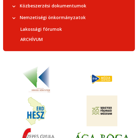
Közbeszerzési dokumentumok
Nemzetiségi önkormányzatok
Lakossági fórumok
ARCHÍVUM