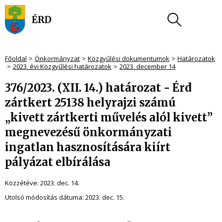
Főoldal
Önkormányzat
Közgyűlési dokumentumok
Határozatok
2023. évi Közgyűlési határozatok
2023. december 14
376/2023. (XII. 14.) határozat - Érd
zártkert 25138 helyrajzi számú
„kivett zártkerti művelés alól kivett”
megnevezésű önkormányzati
ingatlan hasznosítására kiírt
pályázat elbírálása
Közzétéve:
2023. dec. 14.
Utolsó módosítás dátuma:
2023. dec. 15.