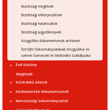
Bizottsági meghívók
Bizottsági előterjesztések
Bizottsági határozatok
Bizottsági jegyzőkönyvek
Közgyűlési dokumentumok archívum
Érd MJV Önkormányzatának Közgyűlése és
szervei Szervezeti és Működési Szabályzata
Érdi Közlöny
Meghívók
Közérdekű adatok
Közbeszerzési dokumentumok
Nemzetiségi önkormányzatok