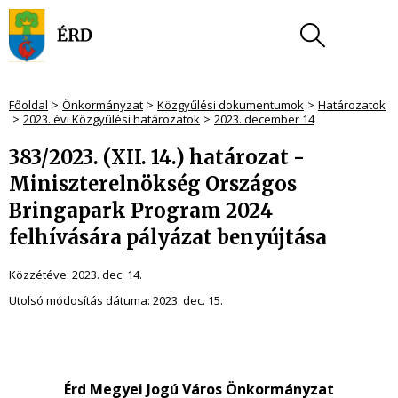
Főoldal
Önkormányzat
Közgyűlési dokumentumok
Határozatok
2023. évi Közgyűlési határozatok
2023. december 14
383/2023. (XII. 14.) határozat -
Miniszterelnökség Országos
Bringapark Program 2024
felhívására pályázat benyújtása
Közzétéve:
2023. dec. 14.
Utolsó módosítás dátuma:
2023. dec. 15.
Érd Megyei Jogú Város Önkormányzat