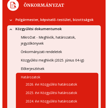
ÖNKORMÁNYZAT
Polgármester, képviselő-testület, bizottságok
Közgyűlési dokumentumok
MikroDat - Meghívók, határozatok,
jegyzőkönyvek
Önkormányzati rendeletek
Közgyűlési meghívók (2025. június 04-ig)
Előterjesztések
Határozatok
2026. évi Közgyűlési határozatok
2025. évi Közgyűlési határozatok
2024. évi Közgyűlési határozatok