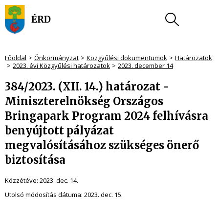
Főoldal
Önkormányzat
Közgyűlési dokumentumok
Határozatok
2023. évi Közgyűlési határozatok
2023. december 14
384/2023. (XII. 14.) határozat -
Miniszterelnökség Országos
Bringapark Program 2024 felhívásra
benyújtott pályázat
megvalósításához szükséges önerő
biztosítása
Közzétéve:
2023. dec. 14.
Utolsó módosítás dátuma:
2023. dec. 15.