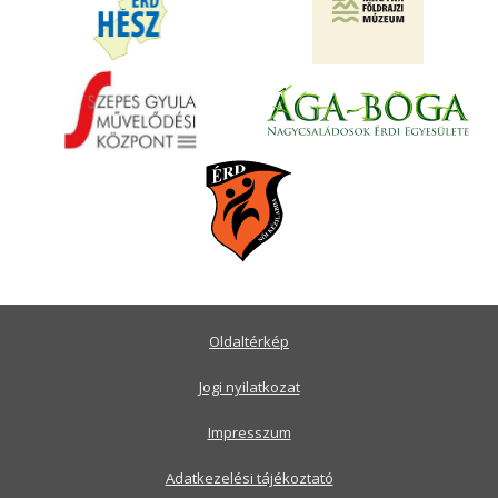
Oldaltérkép
Jogi nyilatkozat
Impresszum
Adatkezelési tájékoztató