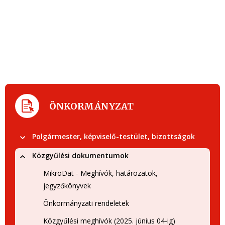
ÖNKORMÁNYZAT
Polgármester, képviselő-testület, bizottságok
Közgyűlési dokumentumok
MikroDat - Meghívók, határozatok,
jegyzőkönyvek
Önkormányzati rendeletek
Közgyűlési meghívók (2025. június 04-ig)