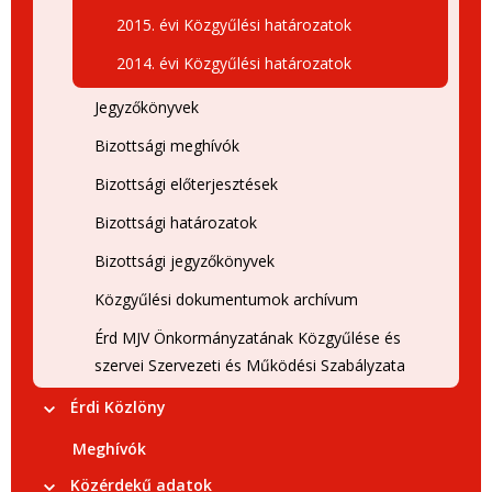
2015. évi Közgyűlési határozatok
2014. évi Közgyűlési határozatok
Jegyzőkönyvek
Bizottsági meghívók
Bizottsági előterjesztések
Bizottsági határozatok
Bizottsági jegyzőkönyvek
Közgyűlési dokumentumok archívum
Érd MJV Önkormányzatának Közgyűlése és
szervei Szervezeti és Működési Szabályzata
Érdi Közlöny
Meghívók
Közérdekű adatok