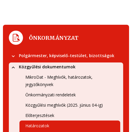
ÖNKORMÁNYZAT
Polgármester, képviselő-testület, bizottságok
Közgyűlési dokumentumok
MikroDat - Meghívók, határozatok,
jegyzőkönyvek
Önkormányzati rendeletek
Közgyűlési meghívók (2025. június 04-ig)
Előterjesztések
Határozatok