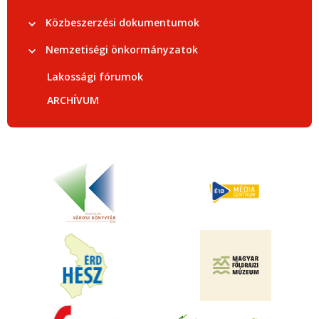
Közbeszerzési dokumentumok
Nemzetiségi önkormányzatok
Lakossági fórumok
ARCHÍVUM