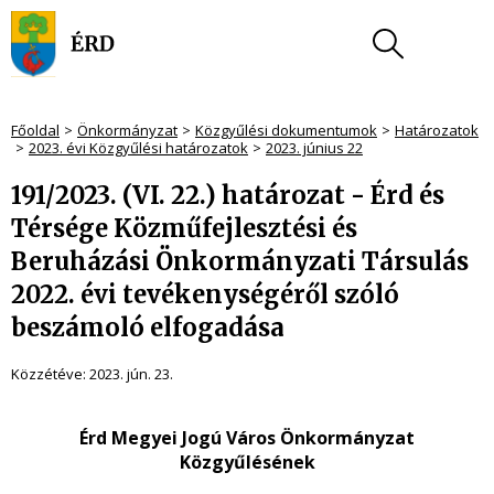
Főoldal
Önkormányzat
Közgyűlési dokumentumok
Határozatok
2023. évi Közgyűlési határozatok
2023. június 22
191/2023. (VI. 22.) határozat - Érd és
Térsége Közműfejlesztési és
Beruházási Önkormányzati Társulás
2022. évi tevékenységéről szóló
beszámoló elfogadása
Közzétéve:
2023. jún. 23.
Érd Megyei Jogú Város Önkormányzat
Közgyűlésének