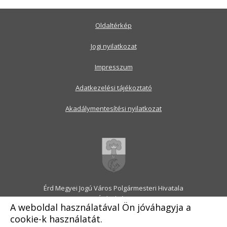
Oldaltérkép
Jogi nyilatkozat
Impresszum
Adatkezelési tájékoztató
Akadálymentesítési nyilatkozat
Érd Megyei Jogú Város Polgármesteri Hivatala
2030 Érd, Alsó utca 1.
A weboldal használatával Ön jóváhagyja a
Levélcím: 2031 Érd, Pf.: 31
cookie-k használatát.
E-mail:
onkormanyzat@erd.hu