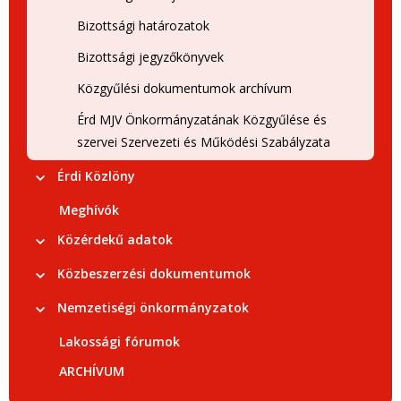
Bizottsági határozatok
Bizottsági jegyzőkönyvek
Közgyűlési dokumentumok archívum
Érd MJV Önkormányzatának Közgyűlése és
szervei Szervezeti és Működési Szabályzata
Érdi Közlöny
Meghívók
Közérdekű adatok
Közbeszerzési dokumentumok
Nemzetiségi önkormányzatok
Lakossági fórumok
ARCHÍVUM