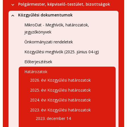
Polgármester, képviselő-testület, bizottságok
Közgyűlési dokumentumok
MikroDat - Meghívók, határozatok,
jegyzőkönyvek
Önkormányzati rendeletek
Közgyűlési meghívók (2025. június 04-ig)
Előterjesztések
Határozatok
2026. évi Közgyűlési határozatok
2025. évi Közgyűlési határozatok
2024. évi Közgyűlési határozatok
2023. évi Közgyűlési határozatok
2023. december 14