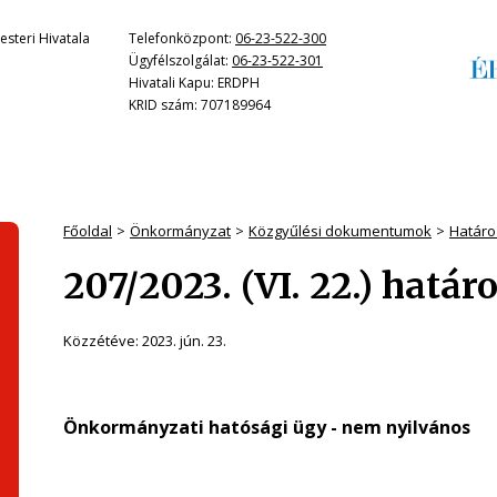
steri Hivatala
Telefonközpont:
06-23-522-300
Ügyfélszolgálat:
06-23-522-301
Hivatali Kapu: ERDPH
KRID szám: 707189964
Főoldal
Önkormányzat
Közgyűlési dokumentumok
Határo
207/2023. (VI. 22.) határ
Közzétéve:
2023. jún. 23.
Önkormányzati hatósági ügy - nem nyilvános