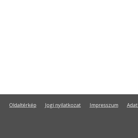
Oldaltérkép
Jogi nyilatkozat
Impresszum
Adat