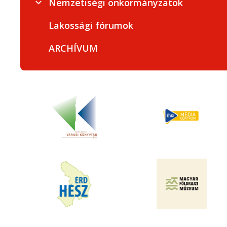
Nemzetiségi önkormányzatok
Lakossági fórumok
ARCHÍVUM