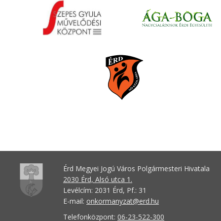
Érd Megyei Jogú Város Polgármesteri Hivatala
2030 Érd, Alsó utca 1.
Levélcím: 2031 Érd, Pf.: 31
E-mail:
onkormanyzat@erd.hu
Telefonközpont:
06-23-522-300