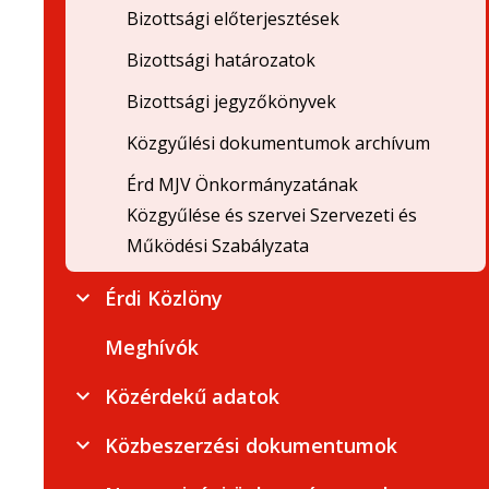
Bizottsági előterjesztések
Bizottsági határozatok
Bizottsági jegyzőkönyvek
Közgyűlési dokumentumok archívum
Érd MJV Önkormányzatának
Közgyűlése és szervei Szervezeti és
Működési Szabályzata
Érdi Közlöny
Meghívók
Közérdekű adatok
Közbeszerzési dokumentumok