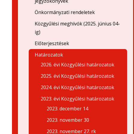
jegyzőkönyvek
Önkormányzati rendeletek
Közgyűlési meghívók (2025. június 04-
ig)
Előterjesztések
Határozatok
2026. évi Közgyűlési határozatok
2025. évi Közgyűlési határozatok
2024. évi Közgyűlési határozatok
2023. évi Közgyűlési határozatok
2023. december 14
2023. november 30
2023. november 27. rk