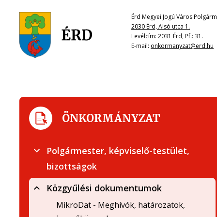
Érd Megyei Jogú Város Polgárme
2030 Érd, Alsó utca 1.
Levélcím: 2031 Érd, Pf.: 31.
E-mail:
onkormanyzat@erd.hu
ÖNKORMÁNYZAT
Polgármester, képviselő-testület,
bizottságok
Közgyűlési dokumentumok
MikroDat - Meghívók, határozatok,