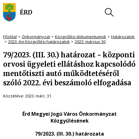
Főoldal
Önkormányzat
Közgyűlési dokumentumok
Határozatok
2023. évi Közgyűlési határozatok
2023. március 30
79/2023. (III. 30.) határozat - központi
orvosi ügyeleti ellátáshoz kapcsolódó
mentőtiszti autó működtetéséről
szóló 2022. évi beszámoló elfogadása
Közzétéve:
2023. márc. 31.
Érd Megyei Jogú Város Önkormányzat
Közgyűlésének
79/2023. (III. 30.) határozata