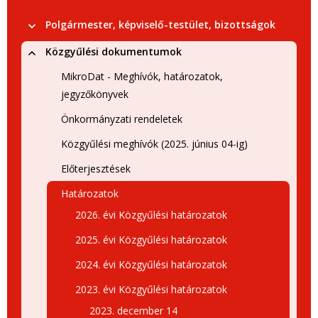
Polgármester, képviselő-testület, bizottságok
Közgyűlési dokumentumok
MikroDat - Meghívók, határozatok,
jegyzőkönyvek
Önkormányzati rendeletek
Közgyűlési meghívók (2025. június 04-ig)
Előterjesztések
Határozatok
2026. évi Közgyűlési határozatok
2025. évi Közgyűlési határozatok
2024. évi Közgyűlési határozatok
2023. évi Közgyűlési határozatok
2023. december 14