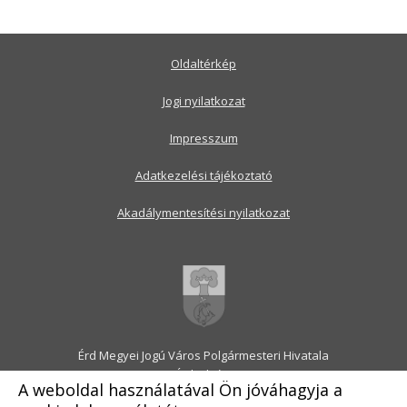
Oldaltérkép
Jogi nyilatkozat
Impresszum
Adatkezelési tájékoztató
Akadálymentesítési nyilatkozat
Érd Megyei Jogú Város Polgármesteri Hivatala
2030 Érd, Alsó utca 1.
A weboldal használatával Ön jóváhagyja a
Levélcím: 2031 Érd, Pf.: 31