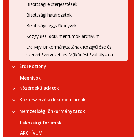
Bizottsági előterjesztések
Bizottsági határozatok
Bizottsági jegyzőkönyvek
Közgyűlési dokumentumok archívum
Érd MJV Önkormányzatának Közgyűlése és
szervei Szervezeti és Működési Szabályzata
Érdi Közlöny
Meghívók
Közérdekű adatok
Közbeszerzési dokumentumok
Nemzetiségi önkormányzatok
Lakossági fórumok
ARCHÍVUM