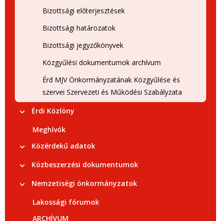
Bizottsági előterjesztések
Bizottsági határozatok
Bizottsági jegyzőkönyvek
Közgyűlési dokumentumok archívum
Érd MJV Önkormányzatának Közgyűlése és
szervei Szervezeti és Működési Szabályzata
Érdi Közlöny
Meghívók
Közérdekű adatok
Közbeszerzési dokumentumok
Nemzetiségi önkormányzatok
Lakossági fórumok
ARCHÍVUM