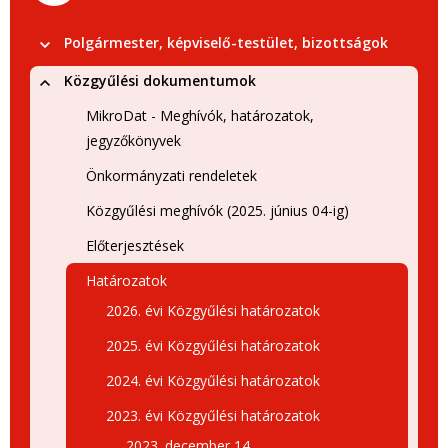
Polgármester, képviselő-testület, bizottságok
Közgyűlési dokumentumok
MikroDat - Meghívók, határozatok,
jegyzőkönyvek
Önkormányzati rendeletek
Közgyűlési meghívók (2025. június 04-ig)
Előterjesztések
Határozatok
2026. évi Közgyűlési határozatok
2025. évi Közgyűlési határozatok
2024. évi Közgyűlési határozatok
2023. évi Közgyűlési határozatok
2023. december 14