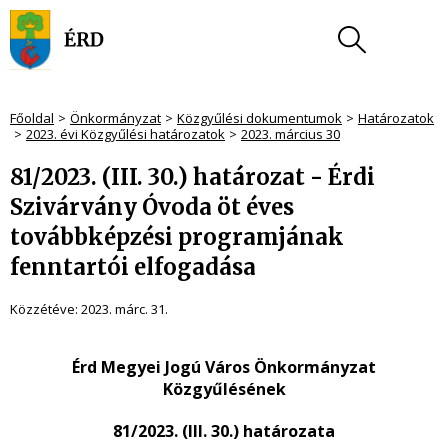
Főoldal
Önkormányzat
Közgyűlési dokumentumok
Határozatok
2023. évi Közgyűlési határozatok
2023. március 30
81/2023. (III. 30.) határozat - Érdi
Szivárvány Óvoda öt éves
továbbképzési programjának
fenntartói elfogadása
Közzétéve:
2023. márc. 31.
Érd Megyei Jogú Város Önkormányzat
Közgyűlésének
81/2023. (III. 30.) határozata