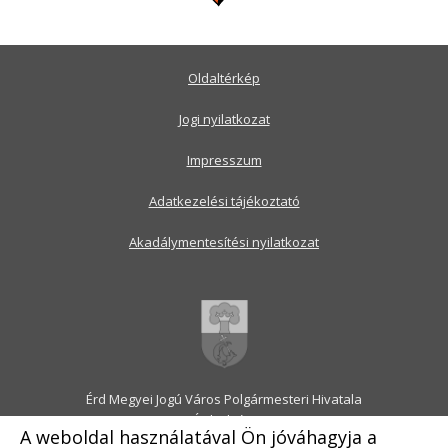
Oldaltérkép
Jogi nyilatkozat
Impresszum
Adatkezelési tájékoztató
Akadálymentesítési nyilatkozat
Érd Megyei Jogú Város Polgármesteri Hivatala
2030 Érd, Alsó utca 1.
A weboldal használatával Ön jóváhagyja a
Levélcím: 2031 Érd, Pf.: 31