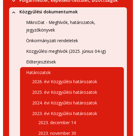
Polgármester, képviselő-testület, bizottságok
Közgyűlési dokumentumok
MikroDat - Meghívók, határozatok,
jegyzőkönyvek
Önkormányzati rendeletek
Közgyűlési meghívók (2025. június 04-ig)
Előterjesztések
Határozatok
2026. évi Közgyűlési határozatok
2025. évi Közgyűlési határozatok
2024. évi Közgyűlési határozatok
2023. évi Közgyűlési határozatok
2023. december 14
2023. november 30