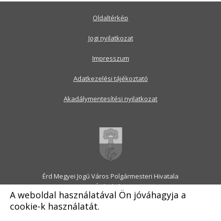
Oldaltérkép
Jogi nyilatkozat
Impresszum
Adatkezelési tájékoztató
Akadálymentesítési nyilatkozat
Érd Megyei Jogú Város Polgármesteri Hivatala
2030 Érd, Alsó utca 1.
A weboldal használatával Ön jóváhagyja a
Levélcím: 2031 Érd, Pf.: 31
cookie-k használatát.
E-mail:
onkormanyzat@erd.hu