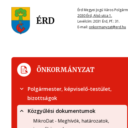
Érd Megyei Jogú Város Polgárme
2030 Érd, Alsó utca 1.
Levélcím: 2031 Érd, Pf.: 31.
E-mail:
onkormanyzat@erd.hu
ÖNKORMÁNYZAT
Polgármester, képviselő-testület,
bizottságok
Közgyűlési dokumentumok
MikroDat - Meghívók, határozatok,