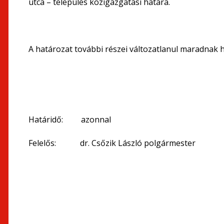
utca – település közigazgatási határa.
A határozat további részei változatlanul maradnak 
Határidő: azonnal
Felelős: dr. Csőzik László polgármester