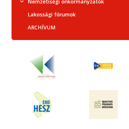
Nemzetiségi önkormányzatok
Lakossági fórumok
ARCHÍVUM