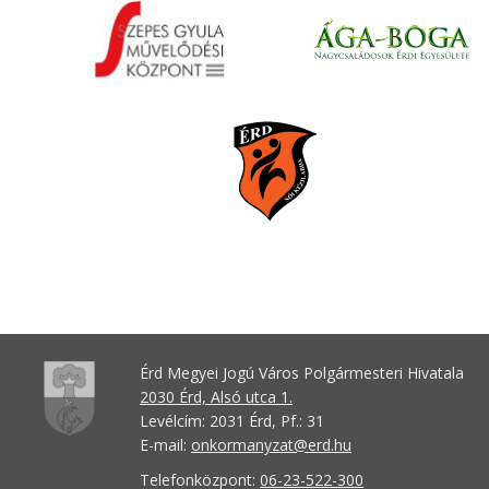
Érd Megyei Jogú Város Polgármesteri Hivatala
2030 Érd, Alsó utca 1.
Levélcím: 2031 Érd, Pf.: 31
E-mail:
onkormanyzat@erd.hu
Telefonközpont:
06-23-522-300