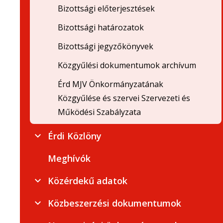
Bizottsági előterjesztések
Bizottsági határozatok
Bizottsági jegyzőkönyvek
Közgyűlési dokumentumok archívum
Érd MJV Önkormányzatának
Közgyűlése és szervei Szervezeti és
Működési Szabályzata
Érdi Közlöny
Meghívók
Közérdekű adatok
Közbeszerzési dokumentumok