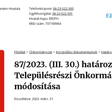
steri Hivatala
Telefonközpont:
06-23-522-300
Ügyfélszolgálat:
06-23-522-301
Hivatali Kapu: ERDPH
KRID szám: 707189964
Főoldal
Önkormányzat
Közgyűlési dokumentumok
Határo
87/2023. (III. 30.) hatá
Településrészi Önkormá
módosítása
Közzétéve:
2023. márc. 31.