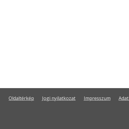
Oldaltérkép
Jogi nyilatkozat
Impresszum
Adat