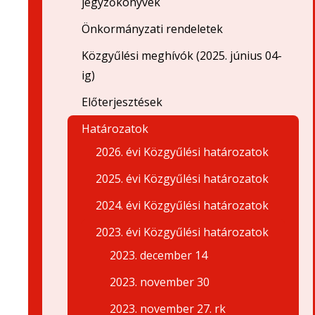
jegyzőkönyvek
Önkormányzati rendeletek
Közgyűlési meghívók (2025. június 04-
ig)
Előterjesztések
Határozatok
2026. évi Közgyűlési határozatok
2025. évi Közgyűlési határozatok
2024. évi Közgyűlési határozatok
2023. évi Közgyűlési határozatok
2023. december 14
2023. november 30
2023. november 27. rk