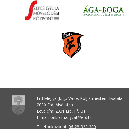
Érd Megyei Jogú Város Polgármesteri Hivatala
2030 Érd, Alsó utca 1.
Levélcím: 2031 Érd, Pf.: 31
E-mail:
onkormanyzat@erd.hu
Telefonközpont:
06-23-522-300