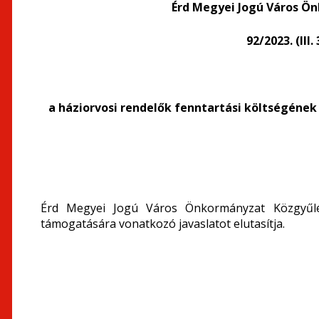
Érd Megyei Jogú Város Ö
92/2023. (III
a háziorvosi rendelők fenntartási költségéne
Érd Megyei Jogú Város Önkormányzat Közgyűlés
támogatására
vonatkozó javaslatot elutasítja.