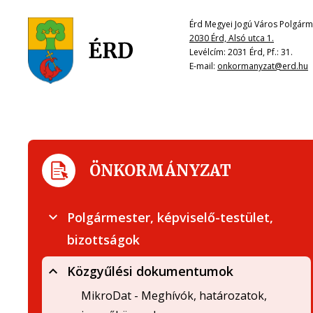
Érd Megyei Jogú Város Polgárme
2030 Érd, Alsó utca 1.
Levélcím: 2031 Érd, Pf.: 31.
E-mail:
onkormanyzat@erd.hu
ÖNKORMÁNYZAT
Polgármester, képviselő-testület,
bizottságok
Közgyűlési dokumentumok
MikroDat - Meghívók, határozatok,