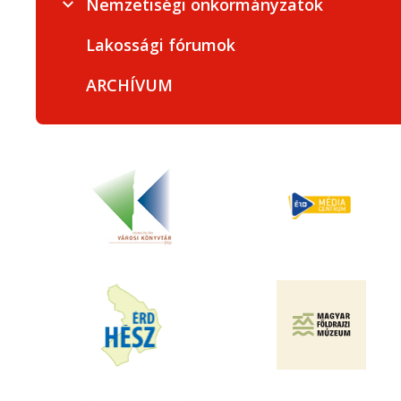
Nemzetiségi önkormányzatok
Lakossági fórumok
ARCHÍVUM