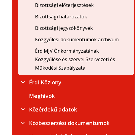
Bizottsági előterjesztések
Bizottsági határozatok
Bizottsági jegyzőkönyvek
Közgyűlési dokumentumok archívum
Érd MJV Önkormányzatának
Közgyűlése és szervei Szervezeti és
Működési Szabályzata
Érdi Közlöny
Meghívók
Közérdekű adatok
Közbeszerzési dokumentumok