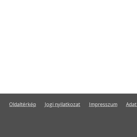
Oldaltérkép
Jogi nyilatkozat
Impresszum
Adat