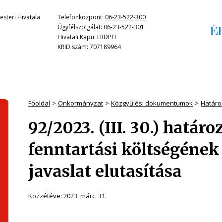
steri Hivatala
Telefonközpont:
06-23-522-300
Ügyfélszolgálat:
06-23-522-301
Hivatali Kapu: ERDPH
KRID szám: 707189964
Főoldal
Önkormányzat
Közgyűlési dokumentumok
Határo
92/2023. (III. 30.) határ
fenntartási költségéne
javaslat elutasítása
Közzétéve:
2023. márc. 31.