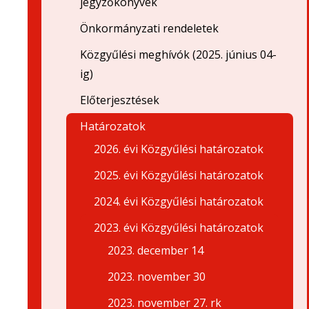
jegyzőkönyvek
Önkormányzati rendeletek
Közgyűlési meghívók (2025. június 04-
ig)
Előterjesztések
Határozatok
2026. évi Közgyűlési határozatok
2025. évi Közgyűlési határozatok
2024. évi Közgyűlési határozatok
2023. évi Közgyűlési határozatok
2023. december 14
2023. november 30
2023. november 27. rk