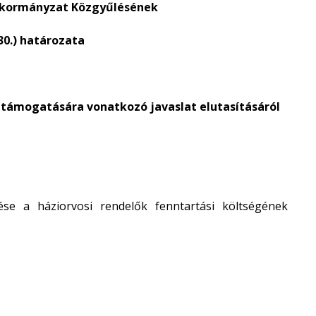
nkormányzat Közgyűlésének
. 30.) határozata
k támogatására
vonatkozó javaslat elutasításáról
e a háziorvosi rendelők fenntartási költségének