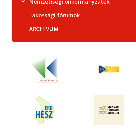
Nemzetiségi önkormányzatok
Lakossági fórumok
ARCHÍVUM