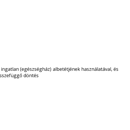
ti ingatlan (egészségház) albetétjének használatával, és
összefüggő döntés