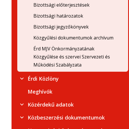
Bizottsági előterjesztések
Bizottsági határozatok
Bizottsági jegyzőkönyvek
Közgyűlési dokumentumok archívum
Érd MJV Önkormányzatának
Közgyűlése és szervei Szervezeti és
Működési Szabályzata
Érdi Közlöny
Meghívók
Közérdekű adatok
Közbeszerzési dokumentumok