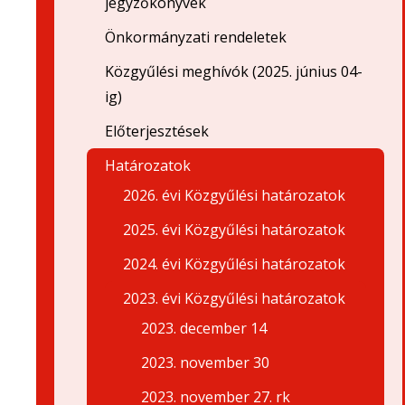
jegyzőkönyvek
Önkormányzati rendeletek
Közgyűlési meghívók (2025. június 04-
ig)
Előterjesztések
Határozatok
2026. évi Közgyűlési határozatok
2025. évi Közgyűlési határozatok
2024. évi Közgyűlési határozatok
2023. évi Közgyűlési határozatok
2023. december 14
2023. november 30
2023. november 27. rk