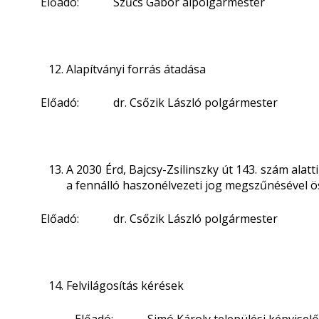
Előadó: Szűcs Gábor alpolgármester
Alapítványi forrás átadása
Előadó: dr. Csőzik László polgármester
A 2030 Érd, Bajcsy-Zsilinszky út 143. szám alat
a fennálló haszonélvezeti jog megszűnésével 
Előadó: dr. Csőzik László polgármester
Felvilágosítás kérések