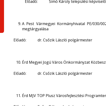
Előadó: Simó Károly települési képviselő
A Pest Vármegyei Kormányhivatal PE/030/002
megtárgyalása
Előadó: dr. Csőzik László polgármester
Érd Megyei Jogú Város Önkormányzat Közbesze
Előadó: dr. Csőzik László polgármester
Érd MJV TOP Plusz Városfejlesztési Programte