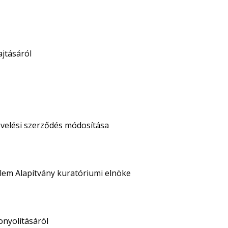
ajtásáról
evelési szerződés módosítása
 Alapítvány kuratóriumi elnöke
onyolításáról