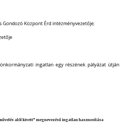
Gondozó Központ Érd intézményvezetője;
zetője
ú önkormányzati ingatlan egy részének pályázat útján
művelés alól kivett” megnevezésű ingatlan hasznosítása