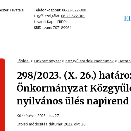
steri Hivatala
Telefonközpont:
06-23-522-300
Ügyfélszolgálat:
06-23-522-301
Hivatali Kapu: ERDPH
KRID szám: 707189964
Főoldal
Önkormányzat
Közgyűlési dokumentumok
Határo
298/2023. (X. 26.) határ
Önkormányzat Közgyűlés
nyilvános ülés napirend
Közzétéve:
2023. okt. 27.
Utolsó módosítás dátuma:
2023. okt. 30.