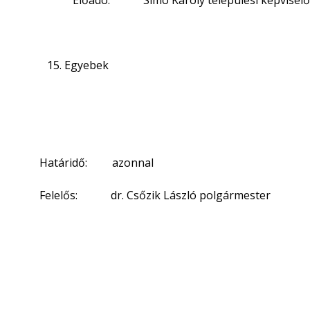
Előadó: Simó Károly települési képviselő
Egyebek
Határidő: azonnal
Felelős: dr. Csőzik László polgármester