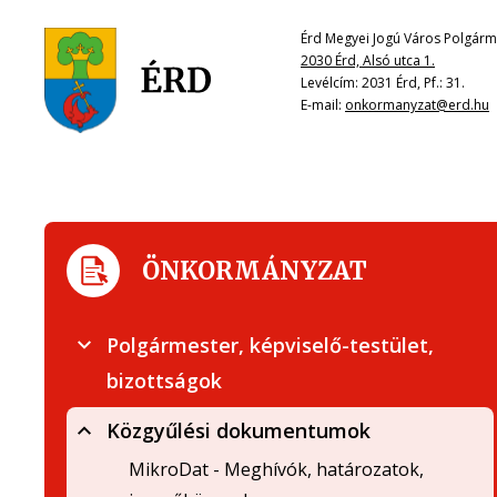
Érd Megyei Jogú Város Polgárme
2030 Érd, Alsó utca 1.
Levélcím: 2031 Érd, Pf.: 31.
E-mail:
onkormanyzat@erd.hu
ÖNKORMÁNYZAT
Polgármester, képviselő-testület,
bizottságok
Közgyűlési dokumentumok
MikroDat - Meghívók, határozatok,