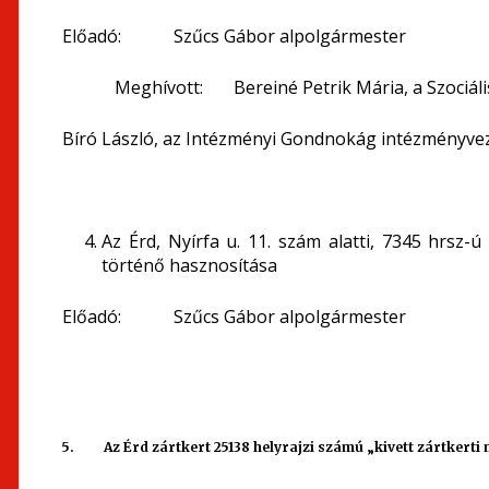
Előadó: Szűcs Gábor alpolgármester
Meghívott: Bereiné Petrik Mária, a Szociális 
Bíró László, az Intézményi Gondnokág intézményve
Az Érd, Nyírfa u. 11. szám alatti, 7345 hrsz-
történő hasznosítása
Előadó: Szűcs Gábor alpolgármester
5. Az Érd zártkert 25138 helyrajzi számú „kivett zártkerti 