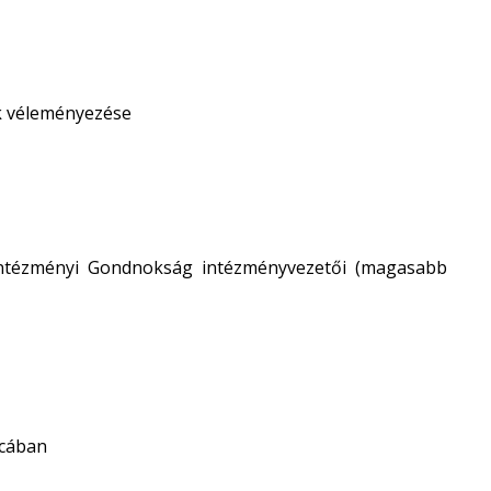
k véleményezése
 Intézményi Gondnokság intézményvezetői (magasabb
tcában