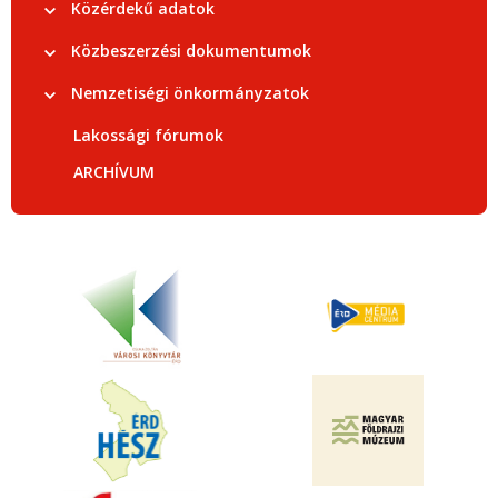
Közérdekű adatok
Közbeszerzési dokumentumok
Nemzetiségi önkormányzatok
Lakossági fórumok
ARCHÍVUM