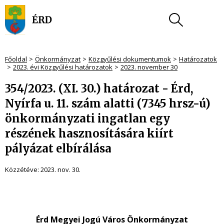
Főoldal
Önkormányzat
Közgyűlési dokumentumok
Határozatok
2023. évi Közgyűlési határozatok
2023. november 30
354/2023. (XI. 30.) határozat - Érd,
Nyírfa u. 11. szám alatti (7345 hrsz-ú)
önkormányzati ingatlan egy
részének hasznosítására kiírt
pályázat elbírálása
Közzétéve:
2023. nov. 30.
Érd Megyei Jogú Város Önkormányzat