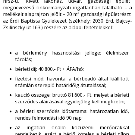
hrsz-ú, ”kivett lakóház, udvar, gazdasági épület”
megnevezésű önkormányzati ingatlanban található – a
mellékelt alaprajzon jelölt – 20 m² gazdasági épületrészt
az Érdi Baptista Gyülekezet (székhely: 2030 Érd, Bajcsy-
Zsilinszky út 163.) részére az alábbi feltételekkel:
a bérlemény hasznosítási jellege: élelmiszer
tárolás;
bérleti díj: 40.800,- Ft + ÁFA/hó;
fizetési mód: havonta, a bérbeadó által kiállított
számlán szereplő határidőig átutalással;
kaució összege: bruttó 81.600,- Ft, melyet a bérleti
szerződés aláírásával egyidejűleg kell megfizetni;
a bérleti szerződés időtartama: határozatlan idő,
rendes felmondási idő 90 nap;
az ingatlan önálló közüzemi mérőórákkal
rendelkezik, ezért a bérlő köteles a bérleti díjon