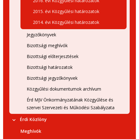
2016. évi Közgyűlési határozatok
2015. évi Közgyűlési határozatok
2014. évi Közgyűlési határozatok
Jegyzőkönyvek
Bizottsági meghívók
Bizottsági előterjesztések
Bizottsági határozatok
Bizottsági jegyzőkönyvek
Közgyűlési dokumentumok archívum
Érd MJV Önkormányzatának Közgyűlése és
szervei Szervezeti és Működési Szabályzata
Érdi Közlöny
Meghívók