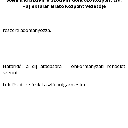
Stehlik Krisztián, a Szociális Gondozó Központ
Érd,
Hajléktalan Ellátó Központ vezetője
részére adományozza.
Határidő: a díj átadására – önkormányzati rendelet
szerint
Felelős: dr. Csőzik László polgármester