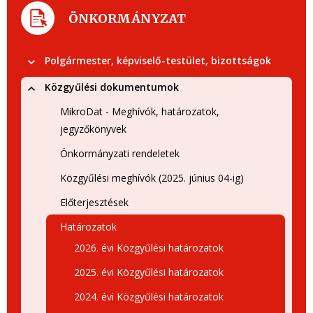
ÖNKORMÁNYZAT
Polgármester, képviselő-testület, bizottságok
Közgyűlési dokumentumok
MikroDat - Meghívók, határozatok,
jegyzőkönyvek
Önkormányzati rendeletek
Közgyűlési meghívók (2025. június 04-ig)
Előterjesztések
Határozatok
2026. évi Közgyűlési határozatok
2025. évi Közgyűlési határozatok
2024. évi Közgyűlési határozatok