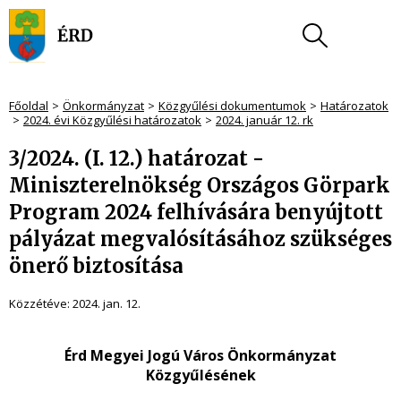
Főoldal
Önkormányzat
Közgyűlési dokumentumok
Határozatok
2024. évi Közgyűlési határozatok
2024. január 12. rk
3/2024. (I. 12.) határozat -
Miniszterelnökség Országos Görpark
Program 2024 felhívására benyújtott
pályázat megvalósításához szükséges
önerő biztosítása
Közzétéve:
2024. jan. 12.
Érd Megyei Jogú Város Önkormányzat
Közgyűlésének