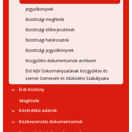
Jegyzőkönyvek
Bizottsági meghívók
Bizottsági előterjesztések
Bizottsági határozatok
Bizottsági jegyzőkönyvek
Közgyűlési dokumentumok archívum
Érd MJV Önkormányzatának Közgyűlése és
szervei Szervezeti és Működési Szabályzata
Érdi Közlöny
Meghívók
Közérdekű adatok
Közbeszerzési dokumentumok