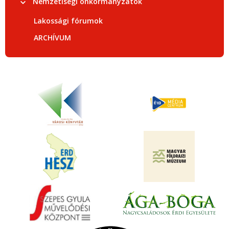
Nemzetiségi önkormányzatok
Lakossági fórumok
ARCHÍVUM