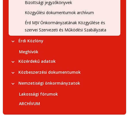
Bizottsági jegyzőkönyvek
Közgyűlési dokumentumok archívum
Érd MJV Önkormányzatának Közgyűlése és
szervei Szervezeti és Működési Szabályzata
Érdi Közlöny
Meghívók
Közérdekű adatok
Közbeszerzési dokumentumok
Nemzetiségi önkormányzatok
Lakossági fórumok
ARCHÍVUM