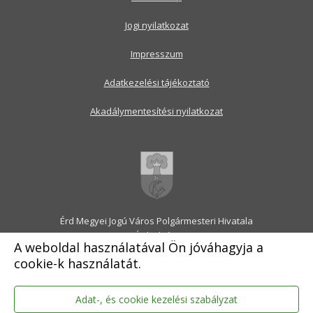
Jogi nyilatkozat
Impresszum
Adatkezelési tájékoztató
Akadálymentesítési nyilatkozat
Érd Megyei Jogú Város Polgármesteri Hivatala
2030 Érd, Alsó utca 1.
A weboldal használatával Ön jóváhagyja a
Levélcím: 2031 Érd, Pf.: 31
cookie-k használatát.
E-mail:
onkormanyzat@erd.hu
Telefonközpont:
06-23-522-300
Ügyfélszolgálat:
06-23-522-301
Adat-, és cookie kezelési szabályzat
Hivatali Kapu: ERDPH