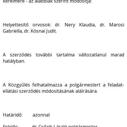
kérelmére - az alábbiak szerint módosítja:
Helyettesítő orvosok: dr. Nery Klaudia, dr. Marosi
Gabriella, dr. Kósnai Judit.
A szerződés további tartalma változatlanul marad
hatályban.
A Közgyűlés felhatalmazza a polgármestert a feladat-
ellátási szerződés módosításának aláírására.
Határidő: azonnal
Felelős: dr. Csőzik László polgármester