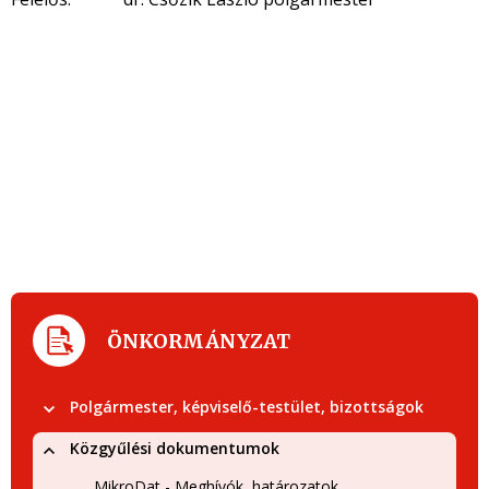
ÖNKORMÁNYZAT
Polgármester, képviselő-testület, bizottságok
Közgyűlési dokumentumok
MikroDat - Meghívók, határozatok,