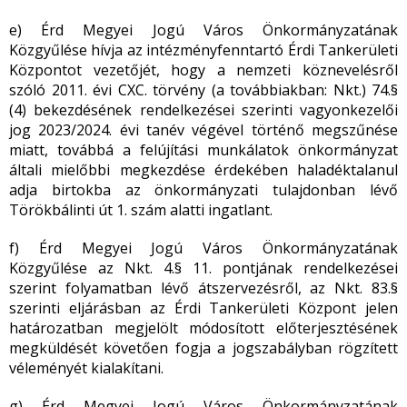
e) Érd Megyei Jogú Város Önkormányzatának
Közgyűlése hívja az intézményfenntartó Érdi Tankerületi
Központot vezetőjét, hogy a nemzeti köznevelésről
szóló 2011. évi CXC. törvény (a továbbiakban: Nkt.) 74.§
(4) bekezdésének rendelkezései szerinti vagyonkezelői
jog 2023/2024. évi tanév végével történő megszűnése
miatt, továbbá a felújítási munkálatok önkormányzat
általi mielőbbi megkezdése érdekében haladéktalanul
adja birtokba az önkormányzati tulajdonban lévő
Törökbálinti út 1. szám alatti ingatlant.
f) Érd Megyei Jogú Város Önkormányzatának
Közgyűlése az Nkt. 4.§ 11. pontjának rendelkezései
szerint folyamatban lévő átszervezésről, az Nkt. 83.§
szerinti eljárásban az Érdi Tankerületi Központ jelen
határozatban megjelölt módosított előterjesztésének
megküldését követően fogja a jogszabályban rögzített
véleményét kialakítani.
g) Érd Megyei Jogú Város Önkormányzatának