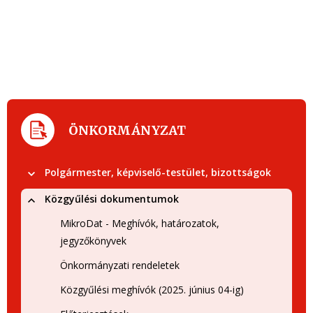
ÖNKORMÁNYZAT
Polgármester, képviselő-testület, bizottságok
Közgyűlési dokumentumok
MikroDat - Meghívók, határozatok,
jegyzőkönyvek
Önkormányzati rendeletek
Közgyűlési meghívók (2025. június 04-ig)