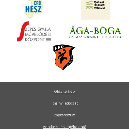
Oldaltérkép
Jogi nyilatkozat
Impresszum
Adatkezelési tájékoztató