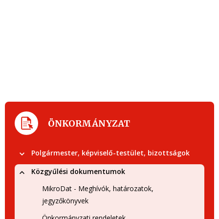
ÖNKORMÁNYZAT
Polgármester, képviselő-testület, bizottságok
Közgyűlési dokumentumok
MikroDat - Meghívók, határozatok,
jegyzőkönyvek
Önkormányzati rendeletek