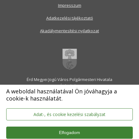
Impresszum
Adatkezelési tájékoztató
Akadálymentesítési nyilatkozat
Érd Megyei Jogú Város Polgármesteri Hivatala
2030 Érd, Alsó utca 1.
A weboldal használatával Ön jóváhagyja a
Levélcím: 2031 Érd, Pf.: 31
cookie-k használatát.
E-mail:
onkormanyzat@erd.hu
Telefonközpont:
06-23-522-300
Ügyfélszolgálat:
06-23-522-301
Adat-, és cookie kezelési szabályzat
Hivatali Kapu: ERDPH
KRID szám: 707189964
Elfogadom