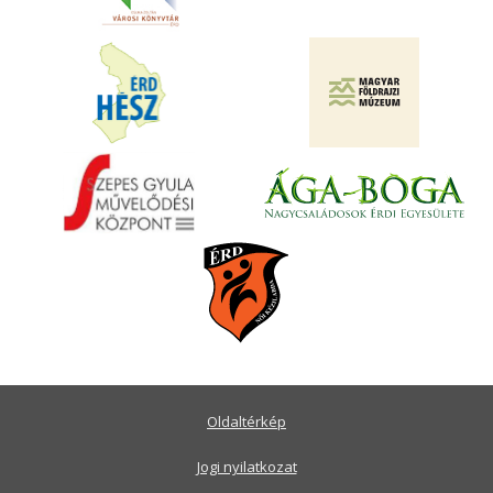
Oldaltérkép
Jogi nyilatkozat