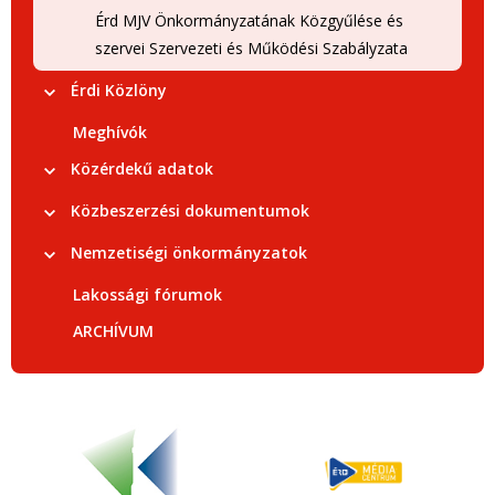
Érd MJV Önkormányzatának Közgyűlése és
szervei Szervezeti és Működési Szabályzata
Érdi Közlöny
Meghívók
Közérdekű adatok
Közbeszerzési dokumentumok
Nemzetiségi önkormányzatok
Lakossági fórumok
ARCHÍVUM