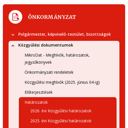
ÖNKORMÁNYZAT
Polgármester, képviselő-testület, bizottságok
Közgyűlési dokumentumok
MikroDat - Meghívók, határozatok,
jegyzőkönyvek
Önkormányzati rendeletek
Közgyűlési meghívók (2025. június 04-ig)
Előterjesztések
Határozatok
2026. évi Közgyűlési határozatok
2025. évi Közgyűlési határozatok