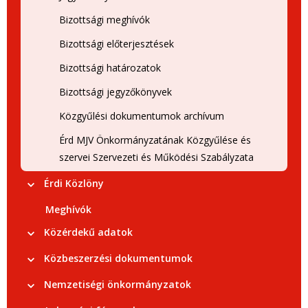
Bizottsági meghívók
Bizottsági előterjesztések
Bizottsági határozatok
Bizottsági jegyzőkönyvek
Közgyűlési dokumentumok archívum
Érd MJV Önkormányzatának Közgyűlése és
szervei Szervezeti és Működési Szabályzata
Érdi Közlöny
Meghívók
Közérdekű adatok
Közbeszerzési dokumentumok
Nemzetiségi önkormányzatok