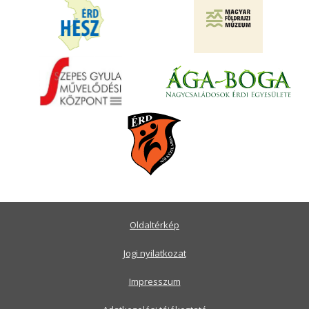
Oldaltérkép
Jogi nyilatkozat
Impresszum