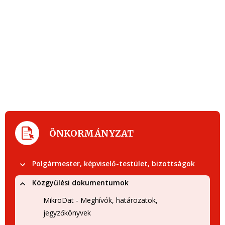
ÖNKORMÁNYZAT
Polgármester, képviselő-testület, bizottságok
Közgyűlési dokumentumok
MikroDat - Meghívók, határozatok,
jegyzőkönyvek