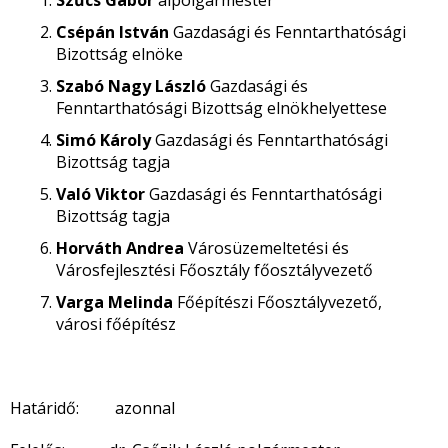
Szűcs Gábor
alpolgármester
Csépán István
Gazdasági és Fenntarthatósági
Bizottság elnöke
Szabó Nagy László
Gazdasági és
Fenntarthatósági Bizottság elnökhelyettese
Simó Károly
Gazdasági és Fenntarthatósági
Bizottság tagja
Való Viktor
Gazdasági és Fenntarthatósági
Bizottság tagja
Horváth Andrea
Városüzemeltetési és
Városfejlesztési Főosztály főosztályvezető
Varga Melinda
Főépítészi Főosztályvezető,
városi főépítész
Határidő: azonnal