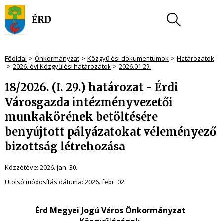
Főoldal
Önkormányzat
Közgyűlési dokumentumok
Határozatok
2026. évi Közgyűlési határozatok
2026.01.29.
18/2026. (I. 29.) határozat - Érdi
Városgazda intézményvezetői
munkakörének betöltésére
benyújtott pályázatokat véleményező
bizottság létrehozása
Közzétéve:
2026. jan. 30.
Utolsó módosítás dátuma:
2026. febr. 02.
Érd Megyei Jogú Város Önkormányzat