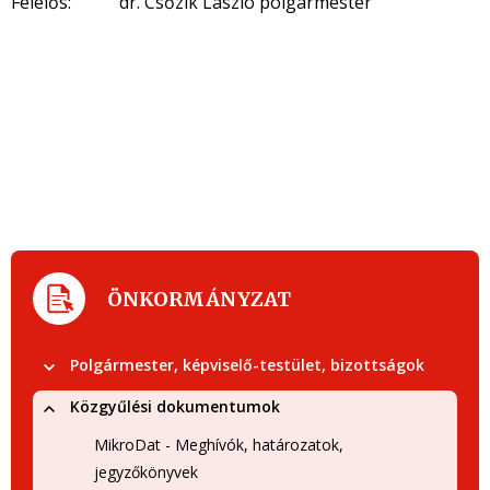
Felelős: dr. Csőzik László polgármester
ÖNKORMÁNYZAT
Polgármester, képviselő-testület, bizottságok
Közgyűlési dokumentumok
MikroDat - Meghívók, határozatok,
jegyzőkönyvek