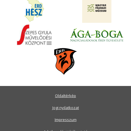
Oldaltérkép
Jogi nyilatkozat
Impresszum