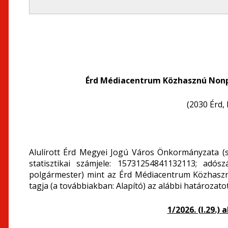
Érd Médiacentrum Közhasznú Nonpr
(2030 Érd, 
Alulírott Érd Megyei Jogú Város Önkormányzata (sz
statisztikai számjele: 15731254841132113; adósz
polgármester) mint az Érd Médiacentrum Közhaszn
tagja (a továbbiakban: Alapító) az alábbi határozat
1/2026. (I.29.)