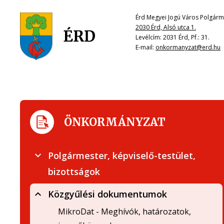
Érd Megyei Jogú Város Polgárme
2030 Érd, Alsó utca 1.
Levélcím: 2031 Érd, Pf.: 31.
E-mail:
onkormanyzat@erd.hu
ÖNKORMÁNYZAT
Polgármester, képviselő-testület,
bizottságok
Közgyűlési dokumentumok
MikroDat - Meghívók, határozatok,