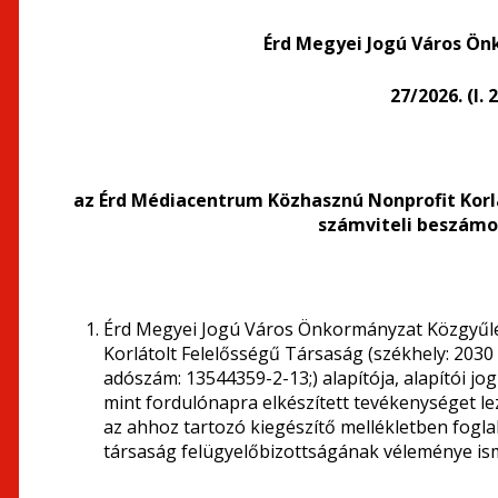
Érd Megyei Jogú Város Ö
27/2026. (I.
az Érd Médiacentrum Közhasznú Nonprofit Korl
számviteli beszámo
Érd Megyei Jogú Város Önkormányzat Közgyűlé
Korlátolt Felelősségű Társaság (székhely: 2030
adószám: 13544359-2-13;) alapítója, alapítói jo
mint fordulónapra elkészített tevékenységet l
az ahhoz tartozó kiegészítő mellékletben fogla
társaság felügyelőbizottságának véleménye is