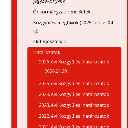
jegyzőkönyvek
Önkormányzati rendeletek
Közgyűlési meghívók (2025. június 04-
ig)
Előterjesztések
Határozatok
2026. évi Közgyűlési határozatok
2026.01.29.
2025. évi Közgyűlési határozatok
2024. évi Közgyűlési határozatok
2023. évi Közgyűlési határozatok
2022. évi Közgyűlési határozatok
2021. évi Közgyűlési határozatok