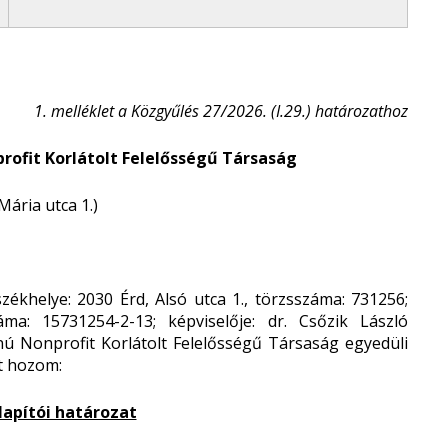
1. melléklet a Közgyűlés 27/2026. (I.29.) határozathoz
ofit Korlátolt Felelősségű Társaság
Mária utca 1.)
ékhelye: 2030 Érd, Alsó utca 1., törzsszáma: 731256;
áma: 15731254-2-13; képviselője: dr. Csőzik László
ú Nonprofit Korlátolt Felelősségű Társaság egyedüli
ot hozom:
 alapítói határozat