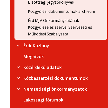
Bizottsági jegyzőkönyvek
Közgyűlési dokumentumok archívum
Érd MJV Önkormányzatának
Közgyűlése és szervei Szervezeti és
Működési Szabályzata
Érdi Közlöny
Meghívók
Közérdekű adatok
Közbeszerzési dokumentumok
Nemzetiségi önkormányzatok
Lakossági fórumok