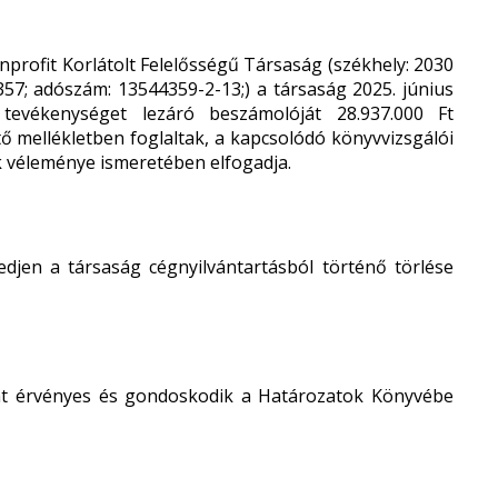
rofit Korlátolt Felelősségű Társaság (székhely: 2030
357; adószám: 13544359-2-13;) a társaság 2025. június
 tevékenységet lezáró beszámolóját 28.937.000 Ft
ő mellékletben foglaltak, a kapcsolódó könyvvizsgálói
k véleménye ismeretében elfogadja.
edjen a társaság cégnyilvántartásból történő törlése
ozat érvényes és gondoskodik a Határozatok Könyvébe