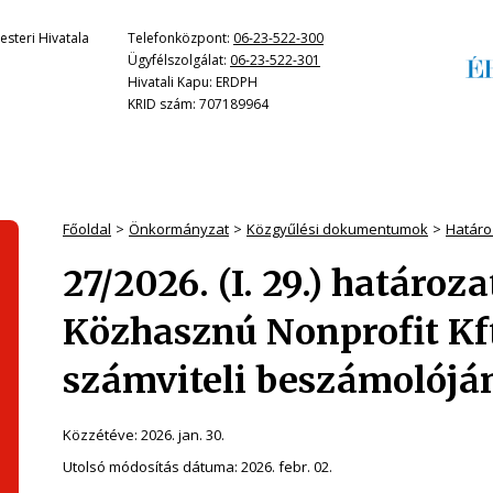
steri Hivatala
Telefonközpont:
06-23-522-300
Ügyfélszolgálat:
06-23-522-301
Hivatali Kapu: ERDPH
KRID szám: 707189964
Főoldal
Önkormányzat
Közgyűlési dokumentumok
Határo
27/2026. (I. 29.) határo
Közhasznú Nonprofit Kft
számviteli beszámolójá
Közzétéve:
2026. jan. 30.
Utolsó módosítás dátuma:
2026. febr. 02.