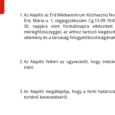
Az Alapító az Érd Médiacentrum Közhasznú Nonp
Érd, Mária u. 1; cégjegyzékszám: Cg.13-09-104
30. napjára mint fordulónapra elkészített
mérlegfőösszeggel, az ahhoz tartozó kiegészít
vélemény és a társaság felügyelőbizottságána
Az Alapító felkéri az ügyvezetőt, hogy intézk
iránt.
Az Alapító megállapítja, hogy a fenti határ
történő bevezetéséről.