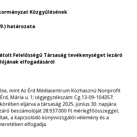
nkormányzat Közgyűlésének
 29.) határozata
átolt Felelősségű Társaság tevékenységet lezáró
lójának elfogadásáról
se, mint Az Érd Médiacentrum Közhasznú Nonprofit
 Érd, Mária u. 1; cégjegyzékszám: Cg.13-09-104357;
gkörében eljárva a társaság 2025. június 30. napjára
ezáró beszámolóját 28.937.000 Ft mérlegfőösszeggel,
ltak, a kapcsolódó könyvvizsgálói vélemény és a
meretében elfogadja.