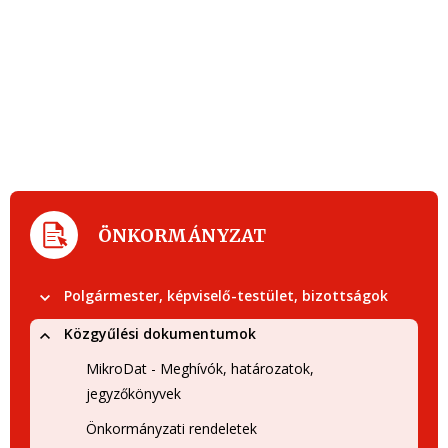
ÖNKORMÁNYZAT
Polgármester, képviselő-testület, bizottságok
Közgyűlési dokumentumok
MikroDat - Meghívók, határozatok,
jegyzőkönyvek
Önkormányzati rendeletek