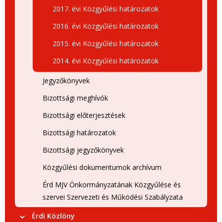
2017. évi Közgyűlési határozatok
2016. évi Közgyűlési határozatok
2015. évi Közgyűlési határozatok
2014. évi Közgyűlési határozatok
Jegyzőkönyvek
Bizottsági meghívók
Bizottsági előterjesztések
Bizottsági határozatok
Bizottsági jegyzőkönyvek
Közgyűlési dokumentumok archívum
Érd MJV Önkormányzatának Közgyűlése és
szervei Szervezeti és Működési Szabályzata
Érdi Közlöny