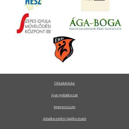
Oldaltérkép
Jogi nyilatkozat
Impresszum
Adatkezelési tájékoztató